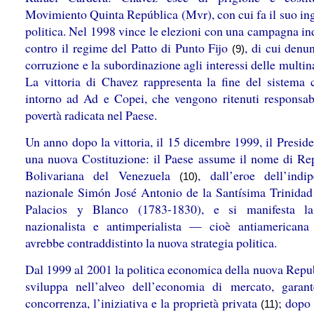
Movimiento Quinta República (Mvr), con cui fa il suo ing
politica. Nel 1998 vince le elezioni con una campagna in
contro il regime del Patto di Punto Fijo
, di cui denu
(9)
corruzione e la subordinazione agli interessi delle multin
La vittoria di Chavez rappresenta la fine del sistema c
intorno ad Ad e Copei, che vengono ritenuti responsabi
povertà radicata nel Paese.
Un anno dopo la vittoria, il 15 dicembre 1999, il Presid
una nuova Costituzione: il Paese assume il nome di Re
Bolivariana del Venezuela
, dall’eroe dell’indi
(10)
nazionale Simón José Antonio de la Santísima Trinidad
Palacios y Blanco (1783-1830), e si manifesta la
nazionalista e antimperialista — cioè antiamerica
avrebbe contraddistinto la nuova strategia politica.
Dal 1999 al 2001 la politica economica della nuova Repub
sviluppa nell’alveo dell’economia di mercato, garan
concorrenza, l’iniziativa e la proprietà privata
; dopo 
(11)