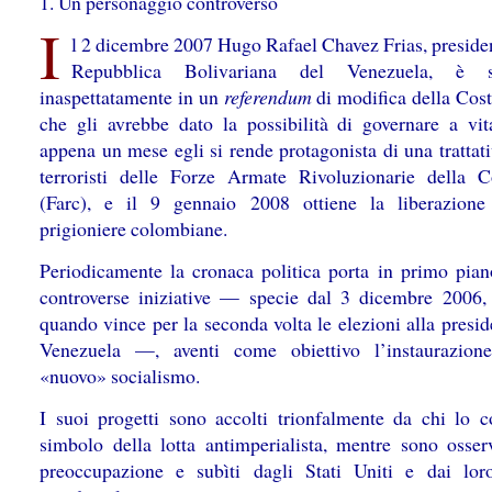
1. Un personaggio controverso
I
l 2 dicembre 2007 Hugo Rafael Chavez Frias, presiden
Repubblica Bolivariana del Venezuela, è sc
inaspettatamente in un
referendum
di modifica della Cost
che gli avrebbe dato la possibilità di governare a vit
appena un mese egli si rende protagonista di una trattat
terroristi delle Forze Armate Rivoluzionarie della 
(Farc), e il 9 gennaio 2008 ottiene la liberazion
prigioniere colombiane.
Periodicamente la cronaca politica porta in primo pian
controverse iniziative — specie dal 3 dicembre 2006,
quando vince per la seconda volta le elezioni alla presi
Venezuela —, aventi come obiettivo l’instaurazion
«nuovo» socialismo.
I suoi progetti sono accolti trionfalmente da chi lo c
simbolo della lotta antimperialista, mentre sono osser
preoccupazione e subìti dagli Stati Uniti e dai loro