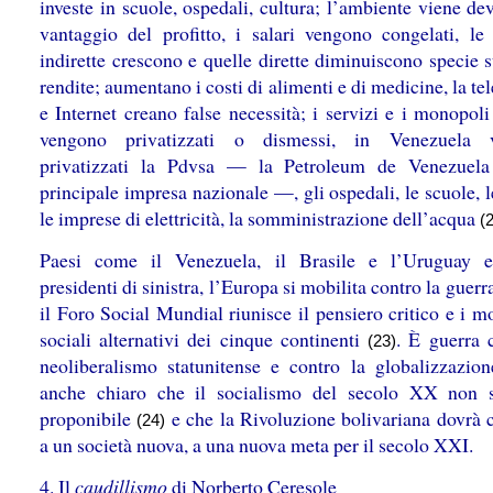
investe in scuole, ospedali, cultura; l’ambiente viene de
vantaggio del profitto, i salari vengono congelati, le
indirette crescono e quelle dirette diminuiscono specie s
rendite; aumentano i costi di alimenti e di medicine, la te
e Internet creano false necessità; i servizi e i monopoli
vengono privatizzati o dismessi, in Venezuela 
privatizzati la Pdvsa — la Petroleum de Venezuela
principale impresa nazionale —, gli ospedali, le scuole, l
le imprese di elettricità, la somministrazione dell’acqua
(
Paesi come il Venezuela, il Brasile e l’Uruguay e
presidenti di sinistra, l’Europa si mobilita contro la guerra
il Foro Social Mundial riunisce il pensiero critico e i 
sociali alternativi dei cinque continenti
. È guerra c
(23)
neoliberalismo statunitense e contro la globalizzazio
anche chiaro che il socialismo del secolo XX non 
proponibile
e che la Rivoluzione bolivariana dovrà 
(24)
a un società nuova, a una nuova meta per il secolo XXI.
4. Il
caudillismo
di Norberto Ceresole