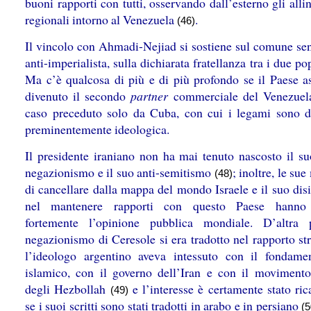
buoni rapporti con tutti, osservando dall’esterno gli all
regionali intorno al Venezuela
.
(46)
Il vincolo con Ahmadi-Nejiad si sostiene sul comune se
anti-imperialista, sulla dichiarata fratellanza tra i due p
Ma c’è qualcosa di più e di più profondo se il Paese as
divenuto il secondo
partner
commerciale del Venezuel
caso preceduto solo da Cuba, con cui i legami sono d
preminentemente ideologica.
Il presidente iraniano non ha mai tenuto nascosto il su
negazionismo e il suo anti-semitismo
; inoltre, le su
(48)
di cancellare dalla mappa del mondo Israele e il suo dis
nel mantenere rapporti con questo Paese hanno 
fortemente l’opinione pubblica mondiale. D’altra 
negazionismo di Ceresole si era tradotto nel rapporto st
l’ideologo argentino aveva intessuto con il fondame
islamico, con il governo dell’Iran e con il moviment
degli Hezbollah
e l’interesse è certamente stato ric
(49)
se i suoi scritti sono stati tradotti in arabo e in persiano
(5