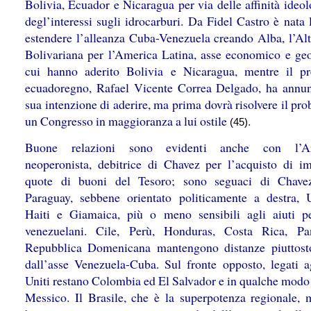
Bolivia, Ecuador e Nicaragua per via delle affinità ideo
degl’interessi sugli idrocarburi. Da Fidel Castro è nata 
estendere l’alleanza Cuba-Venezuela creando Alba, l’Alt
Bolivariana per l’America Latina, asse economico e geo
cui hanno aderito Bolivia e Nicaragua, mentre il pr
ecuadoregno, Rafael Vicente Correa Delgado, ha annun
sua intenzione di aderire, ma prima dovrà risolvere il pr
un Congresso in maggioranza a lui ostile
.
(45)
Buone relazioni sono evidenti anche con l’Ar
neoperonista, debitrice di Chavez per l’acquisto di im
quote di buoni del Tesoro; sono seguaci di Chave
Paraguay, sebbene orientato politicamente a destra, 
Haiti e Giamaica, più o meno sensibili agli aiuti pet
venezuelani. Cile, Perù, Honduras, Costa Rica, P
Repubblica Domenicana mantengono distanze piuttos
dall’asse Venezuela-Cuba. Sul fronte opposto, legati ag
Uniti restano Colombia ed El Salvador e in qualche modo 
Messico. Il Brasile, che è la superpotenza regionale, 