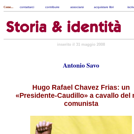
Come...
contattarci
|
contribuire
|
associarsi
|
acquistare libri
|
iscri
inserito il 31 maggio 2008
Antonio Savo
Hugo Rafael Chavez Frias: un
«Presidente-Caudillo» a cavallo del 
comunista