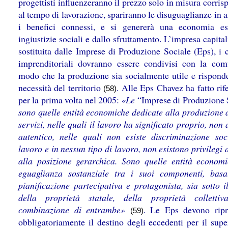
progettisti influenzeranno il prezzo solo in misura corri
al tempo di lavorazione, spariranno le disuguaglianze in 
i benefici connessi, e si genererà una economia e
ingiustizie sociali e dallo sfruttamento. L’impresa capital
sostituita dalle Imprese di Produzione Sociale (Eps), i 
imprenditoriali dovranno essere condivisi con la com
modo che la produzione sia socialmente utile e risponde
necessità del territorio
. Alle Eps Chavez ha fatto rif
(58)
per la prima volta nel 2005:
«Le
“Imprese di Produzione 
sono quelle entità economiche dedicate alla produzione d
servizi, nelle quali il lavoro ha significato proprio, non 
autentico, nelle quali non esiste discriminazione soc
lavoro e in nessun tipo di lavoro, non esistono privilegi 
alla posizione gerarchica. Sono quelle entità econom
eguaglianza sostanziale tra i suoi componenti, basa
pianificazione partecipativa e protagonista, sia sotto i
della proprietà statale, della proprietà colletti
combinazione di entrambe»
. Le Eps devono ripr
(59)
obbligatoriamente il destino degli eccedenti per il sup