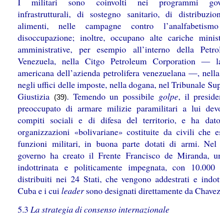
I militari sono coinvolti nei programmi gove
infrastrutturali, di sostegno sanitario, di distribuzio
alimenti, nelle campagne contro l’analfabetis
disoccupazione; inoltre, occupano alte cariche minist
amministrative, per esempio all’interno della Petr
Venezuela, nella Citgo Petroleum Corporation — la
americana dell’azienda petrolifera venezuelana —, nella 
negli uffici delle imposte, nella dogana, nel Tribunale S
Giustizia
. Temendo un possibile
golpe
, il presid
(39)
preoccupato di armare milizie paramilitari a lui dev
compiti sociali e di difesa del territorio, e ha dat
organizzazioni «bolivariane» costituite da civili che e
funzioni militari, in buona parte dotati di armi. Nel
governo ha creato il Frente Francisco de Miranda, u
indottrinata e politicamente impegnata, con 10.00
distribuiti nei 24 Stati, che vengono addestrati e indot
Cuba e i cui
leader
sono designati direttamente da Chave
5.3
La strategia di consenso internazionale