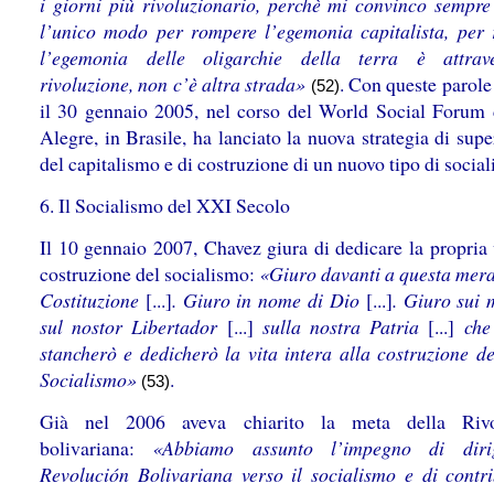
i giorni più rivoluzionario, perchè mi convinco sempre
l’unico modo per rompere l’egemonia capitalista, per
l’egemonia delle oligarchie della terra è attrav
rivoluzione, non c’è altra strada»
. Con queste parole
(52)
il 30 gennaio 2005, nel corso del World Social Forum 
Alegre, in Brasile, ha lanciato la nuova strategia di su
del capitalismo e di costruzione di un nuovo tipo di socia
6. Il Socialismo del XXI Secolo
Il 10 gennaio 2007, Chavez giura di dedicare la propria 
costruzione del socialismo:
«Giuro davanti a questa mera
Costituzione
[...]
. Giuro in nome di Dio
[...]
. Giuro sui 
sul nostor Libertador
[...]
sulla nostra Patria
[...]
che
stancherò e dedicherò la vita intera alla costruzione de
Socialismo»
.
(53)
Già nel 2006 aveva chiarito la meta della Rivo
bolivariana:
«Abbiamo assunto l’impegno di diri
Revolución Bolivariana verso il socialismo e di contri