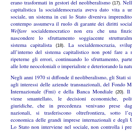
erano trasformati in gestori del neoliberalismo
. Nel
(17)
capitalistica la socialdemocrazia aveva dato vita a u
sociale, un sistema in cui lo Stato diveniva imprendito
contempo assumeva il ruolo di garante dei diritti social
Welfare
socialdemocratico non era che una finzi
nascondere lo sfruttamento soggiacente struttural
sistema capitalista
. La socialdemocrazia, svilu
(18)
all’interno del sistema capitalistico non poté fare a
ripeterne gli errori, continuando lo sfruttamento, part
alle lotte neocoloniali o imperialiste e deteriorando la na
Negli anni 1970 si diffonde il neoliberalismo, gli Stati s
agli interessi delle aziende transnazionali, del Fondo M
Internazionale (Fmi) e della Banca Mondiale
. I
(20)
viene smantellato, le decisioni economiche, poli
giuridiche, che in precedenza venivano prese dagl
nazionali, si trasferiscono oltrefrontiera, sotto l’
economica delle grandi imprese internazionali e degli
Lo Stato non interviene nel sociale, non controlla i pre