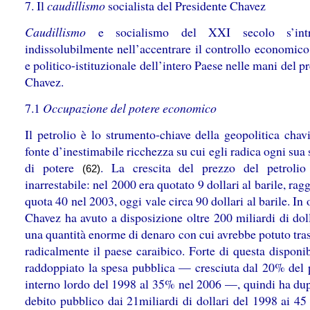
7. Il
caudillismo
socialista del Presidente Chavez
Caudillismo
e socialismo del XXI secolo s’intr
indissolubilmente nell’accentrare il controllo economico
e politico-istituzionale dell’intero Paese nelle mani del p
Chavez.
7.1
Occupazione del potere economico
Il petrolio è lo strumento-chiave della geopolitica chav
fonte d’inestimabile ricchezza su cui egli radica ogni sua 
di potere
. La crescita del prezzo del petroli
(62)
inarrestabile: nel 2000 era quotato 9 dollari al barile, ra
quota 40 nel 2003, oggi vale circa 90 dollari al barile. In 
Chavez ha avuto a disposizione oltre 200 miliardi di dol
una quantità enorme di denaro con cui avrebbe potuto tra
radicalmente il paese caraibico. Forte di questa disponib
raddoppiato la spesa pubblica — cresciuta dal 20% del 
interno lordo del 1998 al 35% nel 2006 —, quindi ha dupl
debito pubblico dai 21miliardi di dollari del 1998 ai 45