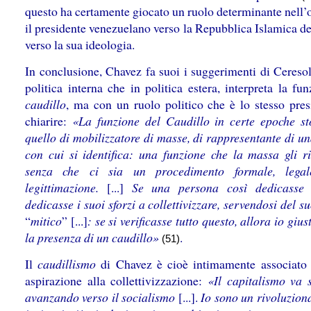
questo ha certamente giocato un ruolo determinante nell’
il presidente venezuelano verso la Repubblica Islamica de
verso la sua ideologia.
In conclusione, Chavez fa suoi i suggerimenti di Ceresol
politica interna che in politica estera, interpreta la fu
caudillo
, ma con un ruolo politico che è lo stesso pres
chiarire:
«La funzione del Caudillo in certe epoche st
quello di mobilizzatore di masse, di rappresentante di u
con cui si identifica: una funzione che la massa gli r
senza che ci sia un procedimento formale, lega
legittimazione.
[...]
Se una persona così dedicasse l
dedicasse i suoi sforzi a collettivizzare, servendosi del s
“
mitico
” [...]
: se si verificasse tutto questo, allora io giust
la presenza di un caudillo»
.
(51)
Il
caudillismo
di Chavez è cioè intimamente associato 
aspirazione alla collettivizzazione:
«Il capitalismo va 
avanzando verso il socialismo
[...].
Io sono un rivoluziona