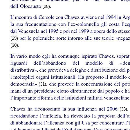
dell’Olocausto
.
(28)
L’incontro di Cersole con Chavez avviene nel 1994 in Arg
la sua frequentazione con l’ex-colonnello gli costa l’es
dal Venezuela nel 1995 e poi nel 1999 a opera dello stes
per le polemiche sorte intorno alle sue teorie «negaz
(29)
.
(30)
In vario modo egli ha comunque ispirato Chavez, sopratt
riguardi dell’abbandono del modello di «dem
distributiva», che prevedeva deleghe e distribuzione del p
i molteplici organi istituzionali. Ha proposto il modello 
democrazia»
, che prevede la concentrazione del pot
(31)
mani di un presidente eletto direttamente dal popolo e ha
l’importante riforma delle istituzioni militari venezuelan
Chavez ha riconosciuto la sua influenza nel 2006
,
(33)
ricordandone l’amicizia, ha rievocato la proposta dell’a
di abbandonare l’alleanza con gli Usa per concentrare l’
sui legami con i Paesi del Sud America. Ceresole sostene