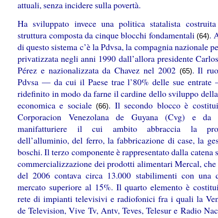
attuali, senza incidere sulla povertà.
Ha sviluppato invece una politica statalista costruit
struttura composta da cinque blocchi fondamentali
. 
(64)
di questo sistema c’è la Pdvsa, la compagnia nazionale pe
privatizzata negli anni 1990 dall’allora presidente Carl
Pérez e nazionalizzata da Chavez nel 2002
. Il ru
(65)
Pdvsa — da cui il Paese trae l’80% delle sue entrate
ridefinito in modo da farne il cardine dello sviluppo della
economica e sociale
. Il secondo blocco è costitui
(66)
Corporacion Venezolana de Guyana (Cvg) e da 
manifatturiere il cui ambito abbraccia la pro
dell’alluminio, del ferro, la fabbricazione di case, la ge
boschi. Il terzo componente è rappresentato dalla catena s
commercializzazione dei prodotti alimentari Mercal, che 
del 2006 contava circa 13.000 stabilimenti con una 
mercato superiore al 15%. Il quarto elemento è costitui
rete di impianti televisivi e radiofonici fra i quali la V
de Television, Vive Tv, Antv, Teves, Telesur e Radio Nac