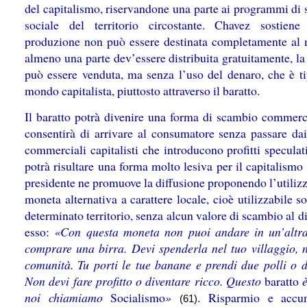
del capitalismo, riservandone una parte ai programmi di 
sociale del territorio circostante. Chavez sostien
produzione non può essere destinata completamente al 
almeno una parte dev’essere distribuita gratuitamente, la
può essere venduta, ma senza l’uso del denaro, che è ti
mondo capitalista, piuttosto attraverso il baratto.
Il baratto potrà divenire una forma di scambio commerc
consentirà di arrivare al consumatore senza passare dai 
commerciali capitalisti che introducono profitti speculat
potrà risultare una forma molto lesiva per il capitalismo
presidente ne promuove la diffusione proponendo l’utiliz
moneta alternativa a carattere locale, cioè utilizzabile s
determinato territorio, senza alcun valore di scambio al di
esso:
«Con questa moneta non puoi andare in un’altra
comprare una birra. Devi spenderla nel tuo villaggio, n
comunità. Tu porti le tue banane e prendi due polli o de
Non devi fare profitto o diventare ricco. Questo
baratto
è
noi chiamiamo
Socialismo
»
. Risparmio e accu
(61)