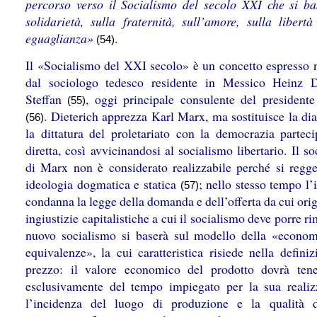
percorso verso il Socialismo del secolo XXI che si ba
solidarietà, sulla fraternità, sull’amore, sulla libertà
eguaglianza»
.
(54)
Il «Socialismo del XXI secolo» è un concetto espresso 
dal sociologo tedesco residente in Messico Heinz D
Steffan
, oggi principale consulente del president
(55)
. Dieterich apprezza Karl Marx, ma sostituisce la dia
(56)
la dittatura del proletariato con la democrazia parteci
diretta, così avvicinandosi al socialismo libertario. Il s
di Marx non è considerato realizzabile perché si regg
ideologia dogmatica e statica
; nello stesso tempo l’
(57)
condanna la legge della domanda e dell’offerta da cui ori
ingiustizie capitalistiche a cui il socialismo deve porre ri
nuovo socialismo si baserà sul modello della «econom
equivalenze», la cui caratteristica risiede nella defini
prezzo: il valore economico del prodotto dovrà ten
esclusivamente del tempo impiegato per la sua realiz
l’incidenza del luogo di produzione e la qualità 