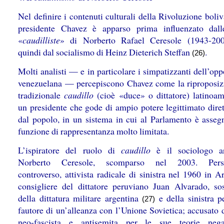
Nel definire i contenuti culturali della Rivoluzione boliv
presidente Chavez è apparso prima influenzato dall
«
caudilliste
» di Norberto Rafael Ceresole (1943-2
quindi dal socialismo di Heinz Dieterich Steffan
.
(26)
Molti analisti — e in particolare i simpatizzanti dell’op
venezuelana — percepiscono Chavez come la riproposiz
tradizionale
caudillo
(cioè «duce» o dittatore) latinoam
un presidente che gode di ampio potere legittimato dire
dal popolo, in un sistema in cui al Parlamento è asseg
funzione di rappresentanza molto limitata.
L’ispiratore del ruolo di
caudillo
è il sociologo ar
Norberto Ceresole, scomparso nel 2003. Pers
controverso, attivista radicale di sinistra nel 1960 in A
consigliere del dittatore peruviano Juan Alvarado, sos
della dittatura militare argentina
e della sinistra pe
(27)
fautore di un’alleanza con l’Unione Sovietica; accusato 
neo-fascista e antisemita per le sue teorie negaz