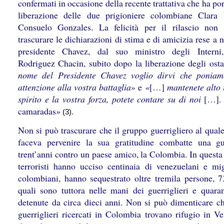
confermati in occasione della recente trattativa che ha por
liberazione delle due prigioniere colombiane Clara
Consuelo Gonzales. La felicità per il rilascio non
trascurare le dichiarazioni di stima e di amicizia rese a
presidente Chavez, dal suo ministro degli Intern
Rodriguez Chacin, subito dopo la liberazione degli ost
nome del Presidente Chavez voglio dirvi che ponia
attenzione alla vostra battaglia
» e
«
[…]
mantenete alto i
spirito e la vostra forza, potete contare su di noi
[…].
camaradas
»
.
(3)
Non si può trascurare che il gruppo guerrigliero al qual
faceva pervenire la sua gratitudine combatte una g
trent’anni contro un paese amico, la Colombia. In questa
terroristi hanno ucciso centinaia di venezuelani e mig
colombiani, hanno sequestrato oltre tremila persone, 7
quali sono tuttora nelle mani dei guerriglieri e quara
detenute da circa dieci anni. Non si può dimenticare ch
guerriglieri ricercati in Colombia trovano rifugio in Ve