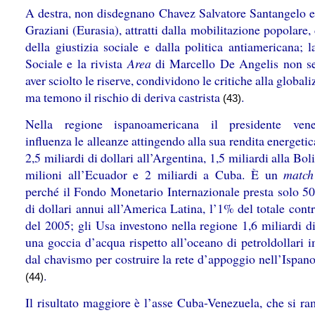
A destra, non disdegnano Chavez Salvatore Santangelo e
Graziani (Eurasia), attratti dalla mobilitazione popolare,
della giustizia sociale e dalla politica antiamericana; 
Sociale e la rivista
Area
di Marcello De Angelis non s
aver sciolto le riserve, condividono le critiche alla global
ma temono il rischio di deriva castrista
.
(43)
Nella regione ispanoamericana il presidente vene
influenza le alleanze attingendo alla sua rendita energetic
2,5 miliardi di dollari all’Argentina, 1,5 miliardi alla Bol
milioni all’Ecuador e 2 miliardi a Cuba. È un
match
perché il Fondo Monetario Internazionale presta solo 50
di dollari annui all’America Latina, l’1% del totale con
del 2005; gli Usa investono nella regione 1,6 miliardi di
una goccia d’acqua rispetto all’oceano di petroldollari 
dal chavismo per costruire la rete d’appoggio nell’Ispan
.
(44)
Il risultato maggiore è l’asse Cuba-Venezuela, che si ra