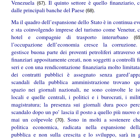
Venezuela
. Il quinto settore è quello finanziario, c
(67)
dalle principali banche del Paese
.
(68)
Ma il quadro dell’espansione dello Stato è in continua e
e sta coinvolgendo imprese del turismo come Venetur, c
hotel e compagnie di trasporto interurbano
(69
l’occupazione dell’economia cresce la corruzione.
gestisce buona parte dei proventi petroliferi attraverso 
finanziari appositamente creati, non soggetti a controlli f
seri e con una rendicontazione finanziaria molto limitat
dei contratti pubblici è assegnato senza gared’appa
scandali della pubblica amministrazione trovano qu
spazio nei giornali nazionali, ne sono coinvolte le ist
locali e quelle centrali, i politici e i burocrati, i mili
magistratura; la presenza sui giornali dura poco per
scandalo dopo un po’ lascia il posto a quello più nuovo 
mai un colpevole
. Sono in molti a sostenere ch
(70)
politica economica, radicata nella espansione del
pubblica e non sulla crescita e lo sviluppo, sarà in 