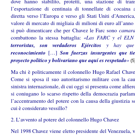
dove hanno stabilito, protetti, una stazione di tran
l’esportazione di centinaia di tonnellate di cocaina a
diretta verso l’Europa e verso gli Stati Uniti d’America
valore di mercato di migliaia di milioni di euro all’anno
si può dimenticare che per Chavez le Farc sono
camar
combattono la stessa battaglia:
«Las FARC y el EL
terroristas, son verdaderos Ejércitos
y hay que 
reconocimiento
[…]
Son fuerzas insurgentes que t
proyecto político y bolivariano que aquí es respetado
»
(5
Ma chi è politicamente il colonnello Hugo Rafael Chave
Come si sposa il suo autoritarismo militare con la cau
sinistra internazionale, di cui oggi si presenta come alfi
si coniugano lo scarso rispetto della democrazia parlam
l’accentramento del potere con la causa della giustizia s
cui è considerato vessillo?
2. L’avvento al potere del colonnello Hugo Chavez
Nel 1998 Chavez viene eletto presidente del Venezuela, 