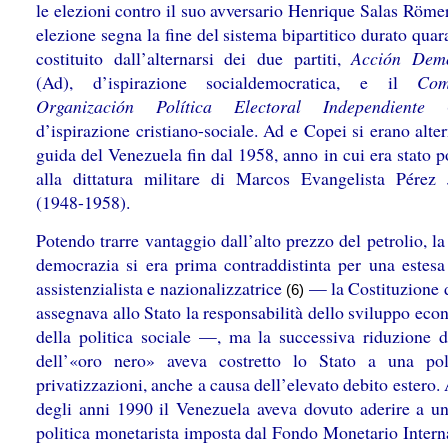
le elezioni contro il suo avversario
Henrique Salas Römer
elezione segna la fine del sistema bipartitico durato quar
costituito dall’alternarsi dei due partiti,
Acción Demo
(Ad), d’ispirazione socialdemocratica, e il
Com
Organización Política Electoral Independiente
(C
d’ispirazione cristiano-sociale. Ad e Copei
si erano alter
guida del Venezuela fin dal 1958, anno in cui era stato p
alla dittatura militare di Marcos Evangelista Pérez
(1948-1958).
Potendo trarre vantaggio dall’alto prezzo del petrolio, l
democrazia si era prima contraddistinta per una estesa 
assistenzialista e nazionalizzatrice
— la Costituzione 
(6)
assegnava allo Stato la responsabilità dello sviluppo ec
della politica sociale —, ma la successiva riduzione d
dell’«oro nero» aveva costretto lo Stato a una pol
privatizzazioni, anche a causa dell’elevato debito estero. 
degli anni 1990 il Venezuela aveva dovuto aderire a un
politica monetarista imposta dal Fondo Monetario Intern