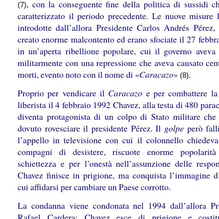
, con la conseguente fine della politica di sussidi c
(7)
caratterizzato il periodo precedente. Le nuove misure li
introdotte dall’allora Presidente Carlos Andrés Pérez,
creato enorme malcontento ed erano sfociate il 27 febbr
in un’aperta ribellione popolare, cui il governo aveva 
militarmente con una repressione che aveva causato cent
morti, evento noto con il nome di «
Caracazo
»
.
(8)
Proprio per vendicare il
Caracazo
e per combattere la 
liberista il 4 febbraio 1992 Chavez, alla testa di 480 parac
diventa protagonista di un colpo di Stato militare che
dovuto rovesciare il presidente Pérez. Il
golpe
però fall
l’appello in televisione con cui il colonnello chiedeva
compagni di desistere, riscuote enorme popolarità
schiettezza e per l’onestà nell’assunzione delle respons
Chavez finisce in prigione, ma conquista l’immagine d
cui affidarsi per cambiare un Paese corrotto.
La condanna viene condonata nel 1994 dall’allora Pr
Rafael Cardera: Chavez esce di prigione e costitu