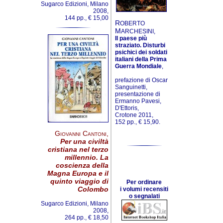
Sugarco Edizioni, Milano
2008,
144 pp., € 15,00
R
OBERTO
M
ARCHESINI,
Il paese più
straziato. Disturbi
psichici dei soldati
italiani della Prima
Guerra Mondiale
,
prefazione di Oscar
Sanguinetti,
presentazione di
Ermanno Pavesi,
D'Ettoris,
Crotone 2011,
152 pp., € 15,90.
Giovanni Cantoni
,
Per una civiltà
cristiana nel terzo
millennio. La
coscienza della
Magna Europa e il
quinto viaggio di
Per ordinare
Colombo
i volumi recensiti
o segnalati
Sugarco Edizioni, Milano
2008,
264 pp., € 18,50