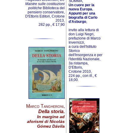
S
OMMA,
Maistre sulle costituzioni
Un cuore per la
politiche
Biblioteca del
nuova Europa.
pensiero conservatore,
Appunti per una
D'Ettoris Editori, Crotone
biografia di Carlo
2013,
d'Asburgo
,
282 pp., € 17,90
invito alla lettura di
don Luigi Negri,
prefazione di Marco
Invernizzi,
a cura dell'Istituto
Storico
dell'Insorgenza e per
l'Identità Nazionale,
3a ristampa,
D'Ettoris,
Crotone 2010,
224 pp., con ill., €
18,00.
Marco Tangheroni
,
Della storia.
In margine ad
aforismi di Nicolás
Gómez Dávila