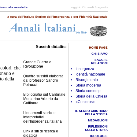
riversi alla newsletter
oggi è
Giovedì 6 agosto
a cura dell’Istituto Storico dell’Insorgenza e per l’Identità Nazionale
Sussidi didattici
HOME-PAGE
CHI SIAMO
SAGGI E
Grande Guerra e
RELAZIONI
Rivoluzione
 colori, che
• Insorgenza
onario e
• Identità nazionale
Quattro sussidi elaborati
to della
• Risorgimento
dal professor Sandro
Petrucci
• Storia moderna
• Storia contemp.
Bibliografia sul Cardinale
• Storia della Chiesa
Mercurino Arborio da
• «Cristeros»
Gattinara
IL SENSO CRISTIANO
Lineamenti storici e
DELLA STORIA
interpretativi
MEDAGLIONI
dell'Insorgenza italiana
RIFLESSIONI
SULLA STORIA
Link a siti di ricerca e
didattica
IDEOLOGIE