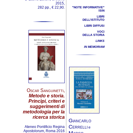
2015,
282 pp., € 22,90.
"NOTE INFORMATIVE"
ISIN
LIBRI
DELL'ISTITUTO
LIBRI DIFFUSI
VOCI
DELLA STORIA
LINKS
IN MEMORIAM
Oscar Sanguinetti
,
Metodo e storia.
Princìpi, criteri e
suggerimenti di
metodologia per la
ricerca storica
G
IANCARLO
C
Ateneo Pontificio Regina
ERRELLI e
Apostolorum, Roma 2016
M