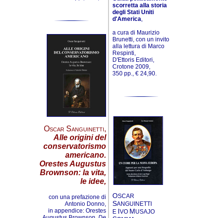
scorretta alla storia
degli Stati Uniti
d'America
,
a cura di Maurizio
Brunetti, con un invito
alla lettura di Marco
Respinti,
D'Ettoris Editori,
Crotone 2009,
350 pp., € 24,90.
Oscar Sanguinetti
,
Alle origini del
conservatorismo
americano.
Orestes Augustus
Brownson: la vita,
le idee,
O
SCAR
con una prefazione di
S
Antonio Donno,
ANGUINETTI
in appendice: Orestes
I
M
E
VO
USAJO
Augustus Brownson,
De