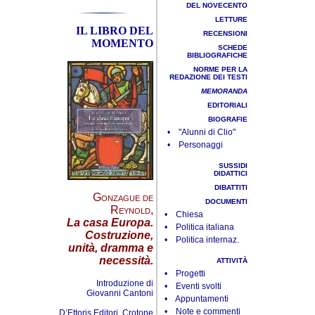
DEL NOVECENTO
LETTURE
IL LIBRO DEL
RECENSIONI
MOMENTO
SCHEDE
BIBLIOGRAFICHE
NORME PER LA
REDAZIONE DEI TESTI
MEMORANDA
EDITORIALI
BIOGRAFIE
• "Alunni di Clio"
• Personaggi
SUSSIDI
DIDATTICI
DIBATTITI
Gonzague de
DOCUMENTI
Reynold
,
• Chiesa
La casa Europa.
• Politica italiana
Costruzione,
• Politica internaz.
unità, dramma e
necessità.
ATTIVITÀ
• Progetti
Introduzione di
• Eventi svolti
Giovanni Cantoni
• Appuntamenti
• Note e commenti
D’Ettoris Editori, Crotone