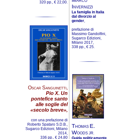
ARCO
320 pp., € 22,00.
I
NVERNIZZI
La famiglia in Italia
dal divorzio al
gender
,
prefazione di
Massimo Gandolfini,
Sugarco Edizioni,
Milano 2017,
338 pp., € 25.
Oscar Sanguinetti
,
Pio X. Un
pontefice santo
alle soglie del
«secolo breve»,
con una prefazione di
Roberto Spataro S.D.B.,
T
E.
HOMAS
Sugarco Edizioni, Milano
W
2014,
OODS JR.
336 pp., € 24,80
Guida politicamente