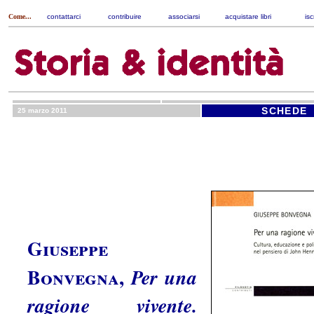
Come...
contattarci
|
contribuire
|
associarsi
|
acquistare libri
|
isc
SCHEDE
25 marzo 2011
Giuseppe
Bonvegna
,
Per una
ragione vivente.