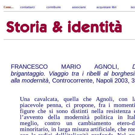
Come...
contattarci
|
contribuire
|
associarsi
|
acquistare libri
|
isc
FRANCESCO MARIO AGNOLI,
brigantaggio. Viaggio tra i ribelli al borghe
alla modernità
, Controcorrente, Napoli 2003, 
Una cavalcata, quella che Agnoli, con l
piacevole penna, ci propone, fra i moment
figure che si sono distinti nella resistenza 
l’avvento della modernità politica in Ita
meglio, contro un cambiamento etero-dir
minoritario, in larga misura artificiale, che r