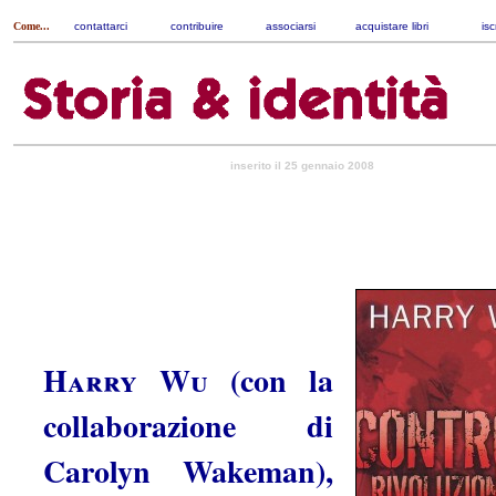
Come...
contattarci
|
contribuire
|
associarsi
|
acquistare libri
|
isc
inserito il 25 gennaio 2008
Harry Wu
(con la
colla­bora­zione di
Carolyn Wakeman),