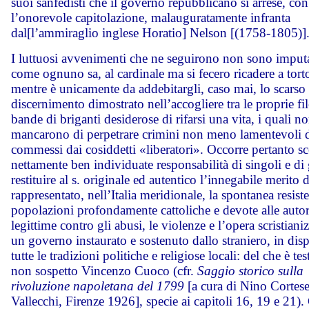
suoi sanfedisti che il governo repubblicano si arrese, con
l’onorevole capitolazione, malauguratamente infranta
dal[l’ammiraglio inglese Horatio] Nelson [(1758-1805)]
I luttuosi avvenimenti che ne seguirono non sono imputa
come ognuno sa, al cardinale ma si fecero ricadere a torto
mentre è unicamente da addebitargli, caso mai, lo scarso
discernimento dimostrato nell’accogliere tra le proprie fil
bande di briganti desiderose di rifarsi una vita, i quali n
mancarono di perpetrare crimini non meno lamentevoli d
commessi dai cosiddetti «liberatori». Occorre pertanto sc
nettamente ben individuate responsabilità di singoli e di
restituire al s. originale ed autentico l’innegabile merito 
rappresentato, nell’Italia meridionale, la spontanea resist
popolazioni profondamente cattoliche e devote alle autor
legittime contro gli abusi, le violenze e l’opera scristianiz
un governo instaurato e sostenuto dallo straniero, in dis
tutte le tradizioni politiche e religiose locali: del che è t
non sospetto Vincenzo Cuoco (cfr.
Saggio storico sulla
rivoluzione napoletana del 1799
[a cura di Nino Cortese
Vallecchi, Firenze 1926], specie ai capitoli 16, 19 e 21)