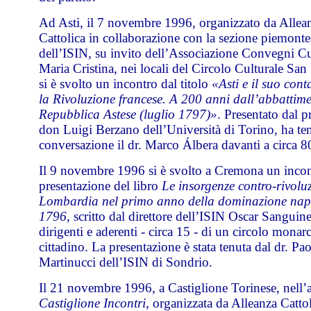
Ad Asti, il 7 novembre 1996, organizzato da Allea
Cattolica in collaborazione con la sezione piemonte
dell’ISIN, su invito dell’Associazione Convegni Cu
Maria Cristina, nei locali del Circolo Culturale Sa
si è svolto un incontro dal titolo
«Asti e il suo con
la Rivoluzione francese. A 200 anni dall’abbattime
Repubblica Astese (luglio 1797)»
. Presentato dal p
don Luigi Berzano dell’Università di Torino, ha te
conversazione il dr. Marco Álbera davanti a circa 8
Il 9 novembre 1996 si è svolto a Cremona un incon
presentazione del libro
Le insorgenze contro-rivolu
Lombardia nel primo anno della dominazione nap
1796
, scritto dal direttore dell’ISIN Oscar Sanguinet
dirigenti e aderenti - circa 15 - di un circolo monar
cittadino. La presentazione è stata tenuta dal dr. Pa
Martinucci dell’ISIN di Sondrio.
Il 21 novembre 1996, a Castiglione Torinese, nell’
Castiglione Incontri
, organizzata da Alleanza Cattol