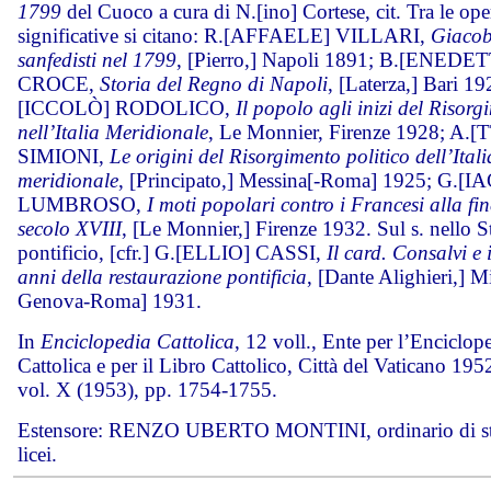
1799
del Cuoco a cura di N.[ino] Cortese, cit. Tra le ope
significative si citano: R.[AFFAELE] VILLARI,
Giacob
sanfedisti nel 1799
, [Pierro,] Napoli 1891; B.[ENEDE
CROCE,
Storia del Regno di Napoli
, [Laterza,] Bari 19
[ICCOLÒ] RODOLICO,
Il popolo agli inizi del Risorg
nell’Italia Meridionale
, Le Monnier, Firenze 1928; A.[
SIMIONI,
Le origini del Risorgimento politico dell’Itali
meridionale
, [Principato,] Messina[-Roma] 1925; G.
LUMBROSO,
I moti popolari contro i Francesi alla fin
secolo XVIII
, [Le Monnier,] Firenze 1932. Sul s. nello S
pontificio, [cfr.] G.[ELLIO] CASSI,
Il card. Consalvi e 
anni della restaurazione pontificia
, [Dante Alighieri,] M
Genova-Roma] 1931.
In
Enciclopedia Cattolica
, 12 voll., Ente per l’Enciclop
Cattolica e per il Libro Cattolico, Città del Vaticano 19
vol. X (1953), pp. 1754-1755.
Estensore: RENZO UBERTO MONTINI, ordinario di sto
licei.