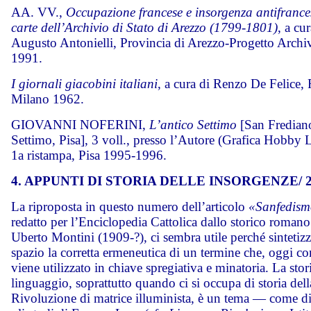
AA. VV.,
Occupazione francese e insorgenza antifrance
carte dell’Archivio di Stato di Arezzo (1799-1801)
, a cur
Augusto Antonielli, Provincia di Arezzo-Progetto Archi
1991.
I giornali giacobini italiani
, a cura di Renzo De Felice, F
Milano 1962.
GIOVANNI NOFERINI,
L’antico Settimo
[San Fredian
Settimo, Pisa], 3 voll., presso l’Autore (Grafica Hobby 
1a ristampa, Pisa 1995-1996.
4. APPUNTI DI STORIA DELLE INSORGENZE/ 
La riproposta in questo numero dell’articolo
«Sanfedis
redatto per l’Enciclopedia Cattolica dallo storico roman
Uberto Montini (1909-?), ci sembra utile perché sintetizz
spazio la corretta ermeneutica di un termine che, oggi co
viene utilizzato in chiave spregiativa e minatoria. La stor
linguaggio, soprattutto quando ci si occupa di storia dell
Rivoluzione di matrice illuminista, è un tema — come d