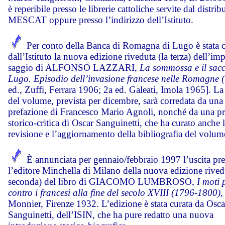
è reperibile presso le librerie cattoliche servite dal distrib
MESCAT oppure presso l’indirizzo dell’Istituto.
Per conto della Banca di Romagna di Lugo è stata c
dall’Istituto la nuova edizione riveduta (la terza) dell’im
saggio di ALFONSO LAZZARI,
La sommossa e il sacc
Lugo. Episodio dell’invasione francese nelle Romagne 
ed., Zuffi, Ferrara 1906; 2a ed. Galeati, Imola 1965]. La
del volume, prevista per dicembre, sarà corredata da una
prefazione di Francesco Mario Agnoli, nonché da una p
storico-critica di Oscar Sanguinetti, che ha curato anche 
revisione e l’aggiornamento della bibliografia del volum
È annunciata per gennaio/febbraio 1997 l’uscita pr
l’editore Minchella di Milano della nuova edizione rived
seconda) del libro di GIACOMO LUMBROSO,
I moti 
contro i francesi alla fine del secolo XVIII (1796-1800)
,
Monnier, Firenze 1932. L’edizione è stata curata da Osca
Sanguinetti, dell’ISIN, che ha pure redatto una nuova