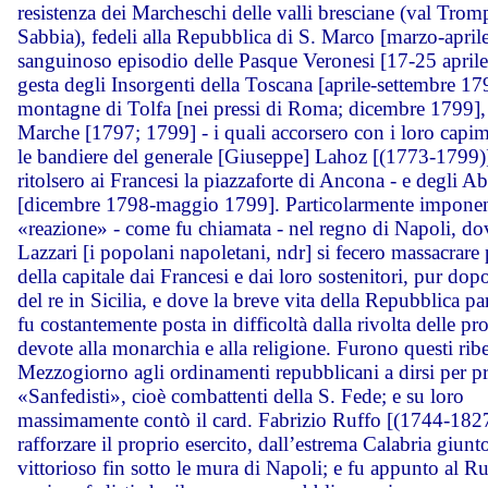
resistenza dei Marcheschi delle valli bresciane (val Tromp
Sabbia), fedeli alla Repubblica di S. Marco [marzo-aprile
sanguinoso episodio delle Pasque Veronesi [17-25 aprile
gesta degli Insorgenti della Toscana [aprile-settembre 179
montagne di Tolfa [nei pressi di Roma; dicembre 1799], 
Marche [1797; 1799] - i quali accorsero con i loro capim
le bandiere del generale [Giuseppe] Lahoz [(1773-1799)
ritolsero ai Francesi la piazzaforte di Ancona - e degli A
[dicembre 1798-maggio 1799]. Particolarmente imponen
«reazione» - come fu chiamata - nel regno di Napoli, do
Lazzari [i popolani napoletani, ndr] si fecero massacrare 
della capitale dai Francesi e dai loro sostenitori, pur dop
del re in Sicilia, e dove la breve vita della Repubblica p
fu costantemente posta in difficoltà dalla rivolta delle pr
devote alla monarchia e alla religione. Furono questi ribe
Mezzogiorno agli ordinamenti repubblicani a dirsi per p
«Sanfedisti», cioè combattenti della S. Fede; e su loro
massimamente contò il card. Fabrizio Ruffo [(1744-1827
rafforzare il proprio esercito, dall’estrema Calabria giunt
vittorioso fin sotto le mura di Napoli; e fu appunto al Ru