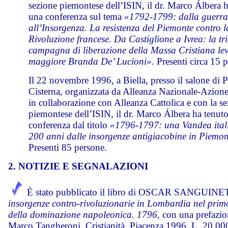
sezione piemontese dell’ISIN, il dr. Marco Álbera 
una conferenza sul tema
«1792-1799: dalla guerra
all’Insorgenza. La resistenza del Piemonte contro l
Rivoluzione francese. Da Castiglione a Ivrea: la tr
campagna di liberazione della Massa Cristiana lev
maggiore Branda De’ Lucioni»
. Presenti circa 15 
Il 22 novembre 1996, a Biella, presso il salone di 
Cisterna, organizzata da Alleanza Nazionale-Azion
in collaborazione con Alleanza Cattolica e con la s
piemontese dell’ISIN, il dr. Marco Álbera ha tenut
conferenza dal titolo
«1796-1797: una Vandea ital
200 anni dalle insorgenze antigiacobine in Piemo
Presenti 85 persone.
2. NOTIZIE E SEGNALAZIONI
È stato pubblicato il libro di OSCAR SANGUINE
insorgenze contro-rivoluzionarie in Lombardia nel pri
della dominazione napoleonica. 1796
, con una prefazio
Marco Tangheroni, Cristianità, Piacenza 1996, L. 20.000.