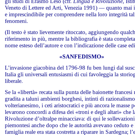
gli studi di Erasmo Leso (cfr.
Lingua e Rivoluzione
, Isti
Veneto di Lettere ed Arti, Venezia 1991) — quanto mai 
e imprescindibile per comprendere nella loro integrità tal
fenomeni.
(Il testo è stato lievemente ritoccato, aggiungendo qualc
riferimento in più, mentre la bibliografia è stata completa
nome esteso dell’autore e con l’indicazione delle case edit
«SANFEDISMO»
L’invasione giacobina del 1796-98 fu ben lungi dal susci
Italia gli universali entusiasmi di cui favoleggia la storio
liberale.
Se la «libertà» recata sulla punta delle baionette francesi 
gradita a taluni ambienti borghesi, intinti di razionalismo
volterianesimo, i ceti aristocratici e più ancora le masse p
levarono concordi a difesa dei «troni e degli altari» che l
Rivoluzione d’oltralpe minacciava: di qui le sollevazioni
piemontesi anche dopo che le autorità avevano ceduto e 
famiglia reale era stata costretta a riparare in Sardegna; l’