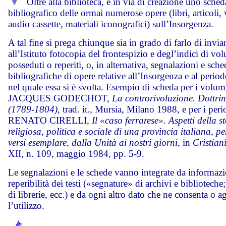
Oltre alla biblioteca, è in via di creazione uno sched
bibliografico delle ormai numerose opere (libri, articoli,
audio cassette, materiali iconografici) sull’Insorgenza.
A tal fine si prega chiunque sia in grado di farlo di invia
all’Istituto fotocopia del frontespizio e degl’indici di vo
posseduti o reperiti, o, in alternativa, segnalazioni e sche
bibliografiche di opere relative all’Insorgenza e al period
nel quale essa si è svolta. Esempio di scheda per i volum
JACQUES GODECHOT,
La controrivoluzione. Dottri
(1789-1804)
, trad. it., Mursia, Milano 1988, e per i peri
RENATO CIRELLI,
Il «caso ferrarese». Aspetti della s
religiosa, politica e sociale di una provincia italiana, pe
versi esemplare, dalla Unità ai nostri giorni
, in
Cristian
XII, n. 109, maggio 1984, pp. 5-9.
Le segnalazioni e le schede vanno integrate da informazi
reperibilità dei testi («segnature» di archivi e biblioteche;
di librerie, ecc.) e da ogni altro dato che ne consenta o a
l’utilizzo.