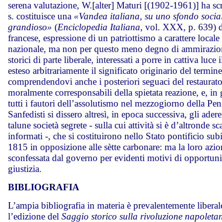
serena valutazione, W.[alter] Maturi [(1902-1961)] ha scri
s. costituisce una
«Vandea italiana, su uno sfondo socia
grandioso»
(
Enciclopedia Italiana
, vol. XXX, p. 639) d
francese, espressione di un patriottismo a carattere locale
nazionale, ma non per questo meno degno di ammirazio
storici di parte liberale, interessati a porre in cattiva luce 
esteso arbitrariamente il significato originario del termine
comprendendovi anche i posteriori seguaci del restaurat
moralmente corresponsabili della spietata reazione, e, in 
tutti i fautori dell’assolutismo nel mezzogiorno della Pen
Sanfedisti si dissero altresì, in epoca successiva, gli adere
talune società segrete - sulla cui attività si è d’altronde s
informati -, che si costituirono nello Stato pontificio sub
1815 in opposizione alle sètte carbonare: ma la loro azi
sconfessata dal governo per evidenti motivi di opportuni
giustizia.
BIBLIOGRAFIA
L’ampia bibliografia in materia è prevalentemente liberale
l’edizione del
Saggio storico sulla rivoluzione napoleta