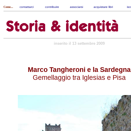
Come...
contattarci
|
contribuire
|
associarsi
|
acquistare libri
|
isc
inserito il 13 settembre 2009
Marco Tangheroni e la Sardegna
Gemellaggio tra Iglesias e Pisa