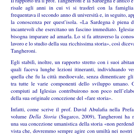
Il rapporto tra il prof. Tangheroni e la Sardegna è antico e
risale agli anni in cui vi si trasferì con la famigli
frequentava il secondo anno di università e, in seguito, a
la conoscenza per quest’isola. «La Sardegna è piena d
incantevoli che esercitano un fascino immediato. Iglesia
bisogna imparare ad amarla. Lo si fa attraverso la conos
lavoro e lo studio della sua ricchissima storia», così diceva
Tangheroni.
Egli stabilì, inoltre, un rapporto stretto con i suoi abitan
quali faceva lunghe lezioni itineranti, individuando ves
quella che fu la città medioevale, senza dimenticare gli
tra tutte le varie componenti dello sviluppo umano. G
compiuti ad Iglesias contribuirono non poco nell’elab
della sua originale concezione del «fare storia».
Infatti, come scrive il prof. David Abulafia nella Prefa
volume
Della Storia
(Sugarco, 2009), Tangheroni ha 
una sua concezione umanistica della storia «non perdend
vista che, dovremmo sempre agire con umiltà nei nostri t