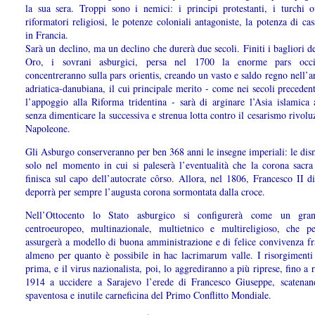
la sua sera. Troppi sono i nemici: i principi protestanti, i turchi o
riformatori religiosi, le potenze coloniali antagoniste, la potenza di c
in Francia.
Sarà un declino, ma un declino che durerà due secoli. Finiti i bagliori d
Oro, i sovrani asburgici, persa nel 1700 la enorme pars occid
concentreranno sulla pars orientis, creando un vasto e saldo regno nell’a
adriatica-danubiana, il cui principale merito - come nei secoli precedent
l’appoggio alla Riforma tridentina - sarà di arginare l’Asia islamica a
senza dimenticare la successiva e strenua lotta contro il cesarismo rivolu
Napoleone.
Gli Asburgo conserveranno per ben 368 anni le insegne imperiali: le dis
solo nel momento in cui si paleserà l’eventualità che la corona sacr
finisca sul capo dell’autocrate côrso. Allora, nel 1806, Francesco II d
deporrà per sempre l’augusta corona sormontata dalla croce.
Nell’Ottocento lo Stato asburgico si configurerà come un gra
centroeuropeo, multinazionale, multietnico e multireligioso, che p
assurgerà a modello di buona amministrazione e di felice convivenza fra
almeno per quanto è possibile in hac lacrimarum valle. I risorgimenti 
prima, e il virus nazionalista, poi, lo aggrediranno a più riprese, fino a r
1914 a uccidere a Sarajevo l’erede di Francesco Giuseppe, scatenan
spaventosa e inutile carneficina del Primo Conflitto Mondiale.