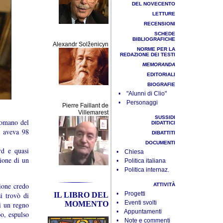
DEL NOVECENTO
LETTURE
RECENSIONI
SCHEDE
BIBLIOGRAFICHE
Alexandr Solženicyn
NORME PER LA
REDAZIONE DEI TESTI
MEMORANDA
EDITORIALI
BIOGRAFIE
• "Alunni di Clio"
• Personaggi
Pierre Faillant de
Villemarest
SUSSIDI
Romano del
DIDATTICI
- aveva 98
DIBATTITI
DOCUMENTI
rd e quasi
• Chiesa
sione di un
• Politica italiana
• Politica internaz.
ione credo
ATTIVITÀ
• Progetti
i trovò di
IL LIBRO DEL
• Eventi svolti
MOMENTO
di un regno
• Appuntamenti
po, espulso
• Note e commenti