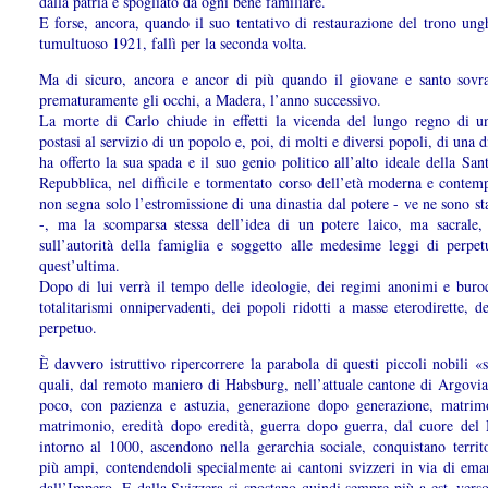
dalla patria e spogliato da ogni bene familiare.
E forse, ancora, quando il suo tentativo di restaurazione del trono ung
tumultuoso 1921, fallì per la seconda volta.
Ma di sicuro, ancora e ancor di più quando il giovane e santo sovr
prematuramente gli occhi, a Madera, l’anno successivo.
La morte di Carlo chiude in effetti la vicenda del lungo regno di un
postasi al servizio di un popolo e, poi, di molti e diversi popoli, di una d
ha offerto la sua spada e il suo genio politico all’alto ideale della S
Repubblica, nel difficile e tormentato corso dell’età moderna e contem
non segna solo l’estromissione di una dinastia dal potere - ve ne sono s
-, ma la scomparsa stessa dell’idea di un potere laico, ma sacrale,
sull’autorità della famiglia e soggetto alle medesime leggi di perpet
quest’ultima.
Dopo di lui verrà il tempo delle ideologie, dei regimi anonimi e burocr
totalitarismi onnipervadenti, dei popoli ridotti a masse eterodirette, de
perpetuo.
È davvero istruttivo ripercorrere la parabola di questi piccoli nobili «s
quali, dal remoto maniero di Habsburg, nell’attuale cantone di Argovia
poco, con pazienza e astuzia, generazione dopo generazione, matri
matrimonio, eredità dopo eredità, guerra dopo guerra, dal cuore del
intorno al 1000, ascendono nella gerarchia sociale, conquistano territ
più ampi, contendendoli specialmente ai cantoni svizzeri in via di ema
dall’Impero. E dalla Svizzera si spostano quindi sempre più a est, vers