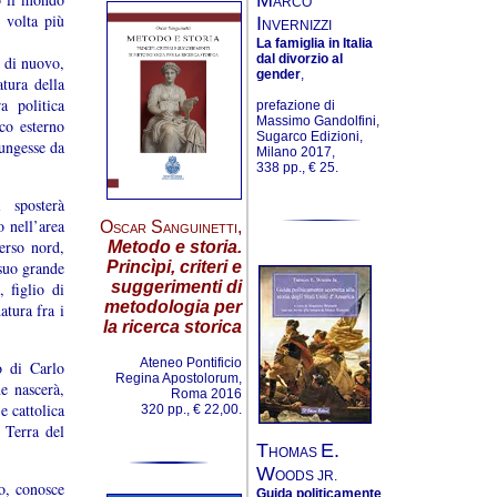
ARCO
 volta più
I
NVERNIZZI
La famiglia in Italia
dal divorzio al
, di nuovo,
gender
,
tura della
a politica
prefazione di
Massimo Gandolfini,
co esterno
Sugarco Edizioni,
fungesse da
Milano 2017,
338 pp., € 25.
i sposterà
 nell’area
Oscar Sanguinetti
,
erso nord,
Metodo e storia.
 suo grande
Princìpi, criteri e
suggerimenti di
 figlio di
metodologia per
atura fra i
la ricerca storica
Ateneo Pontificio
o di Carlo
Regina Apostolorum,
e nascerà,
Roma 2016
e cattolica
320 pp., € 22,00.
 Terra del
T
E.
HOMAS
W
OODS JR.
eo, conosce
Guida politicamente