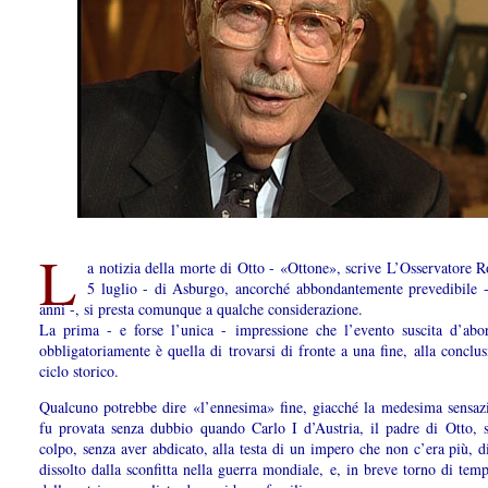
L
a notizia della morte di Otto - «Ottone», scrive L’Osservatore 
5 luglio - di Asburgo, ancorché abbondantemente prevedibile 
anni -, si presta comunque a qualche considerazione.
La prima - e forse l’unica - impressione che l’evento suscita d’abo
obbligatoriamente è quella di trovarsi di fronte a una fine, alla conclu
ciclo storico.
Qualcuno potrebbe dire «l’ennesima» fine, giacché la medesima sensaz
fu provata senza dubbio quando Carlo I d’Austria, il padre di Otto, s
colpo, senza aver abdicato, alla testa di un impero che non c’era più, 
dissolto dalla sconfitta nella guerra mondiale, e, in breve torno di tem