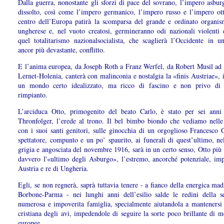
Dalla guerra, nonostante gli sforzi di pace del sovrano, l’impero asbur
dissolto, così come l’impero germanico, l’impero russo e l’impero ot
centro dell’Europa patirà la scomparsa del grande e ordinato organis
ungherese e, nel vuoto creatosi, germineranno odi nazionali violenti 
quel totalitarismo nazionalsocialista, che scaglierà l’Occidente in u
ancor più devastante, conflitto.
E l’anima europea, da Joseph Roth a Franz Werfel, da Robert Musil ad
Lernet-Holenia, canterà con malinconia e nostalgia la «finis Austriae», i
un mondo certo idealizzato, ma ricco di fascino e non privo di 
rimpianto.
L’arciduca Otto, primogenito del beato Carlo, è stato per sei anni l
Thronfolger, l’erede al trono. Il bel bimbo biondo che vediamo nelle 
con i suoi santi genitori, sulle ginocchia di un orgoglioso Francesco 
spettatore, compunto e un po’ spaurito, ai funerali di quest’ultimo, ne
grigia e angosciata del novembre 1916, sarà in un certo senso, Otto più
davvero l'«ultimo degli Asburgo», l’estremo, ancorché potenziale, imp
Austria e re di Ungheria.
Egli, se non regnerà, saprà tuttavia tenere - a fianco della energica mad
Borbone-Parma - nei lunghi anni dell’esilio salde le redini della 
numerosa e impoverita famiglia, specialmente aiutandola a mantenersi 
cristiana degli avi, impedendole di seguire la sorte poco brillante di m
europee.