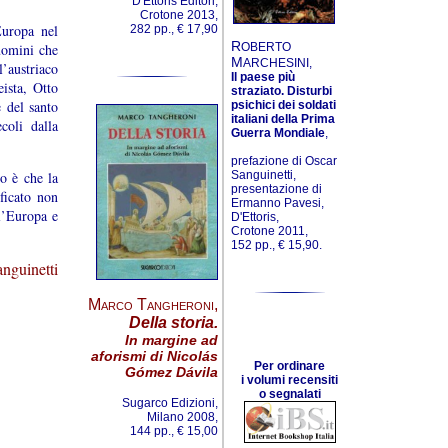
D'Ettoris Editori,
Crotone 2013,
Europa nel
282 pp., € 17,90
R
uomini che
OBERTO
M
ARCHESINI,
l’austriaco
Il paese più
eista, Otto
straziato. Disturbi
e del santo
psichici dei soldati
italiani della Prima
coli dalla
Guerra Mondiale
,
prefazione di Oscar
o è che la
Sanguinetti,
presentazione di
ficato non
Ermanno Pavesi,
l’Europa e
D'Ettoris,
Crotone 2011,
152 pp., € 15,90.
nguinetti
Marco Tangheroni
,
Della storia.
In margine ad
aforismi di Nicolás
Per ordinare
Gómez Dávila
i volumi recensiti
o segnalati
Sugarco Edizioni,
Milano 2008,
144 pp., € 15,00