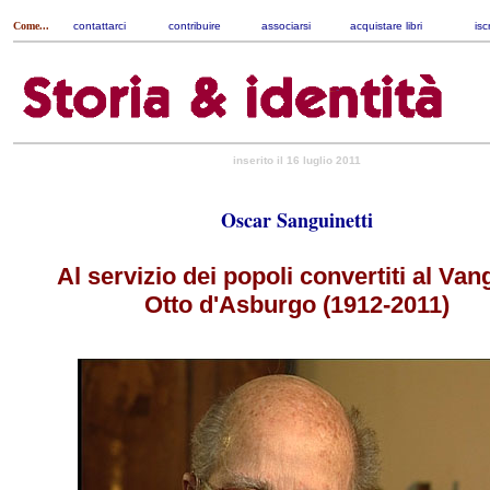
Come...
contattarci
|
contribuire
|
associarsi
|
acquistare libri
|
isc
inserito il 16 luglio 2011
Oscar Sanguinetti
Al servizio dei popoli convertiti al Van
Otto d'Asburgo (1912-2011)