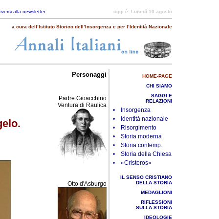
riversi alla newsletter
oggi è
Lunedì 10 agosto
a cura dell’Istituto Storico dell’Insorgenza e per l’Identità Nazionale
Personaggi
HOME-PAGE
CHI SIAMO
SAGGI E
Padre Gioacchino
RELAZIONI
Ventura di Raulica
• Insorgenza
• Identità nazionale
gelo.
• Risorgimento
• Storia moderna
• Storia contemp.
• Storia della Chiesa
• «Cristeros»
IL SENSO CRISTIANO
DELLA STORIA
Otto d'Asburgo
MEDAGLIONI
RIFLESSIONI
SULLA STORIA
IDEOLOGIE