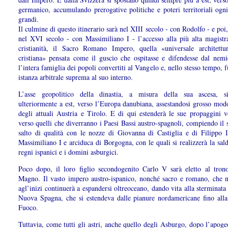
germanico, accumulando prerogative politiche e poteri territoriali ogni
grandi.
Il culmine di questo itinerario sarà nel XIII secolo - con Rodolfo - e poi
nel XVI secolo - con Massimiliano I - l’accesso alla più alta magistra
cristianità, il Sacro Romano Impero, quella «universale architettur
cristiana» pensata come il guscio che ospitasse e difendesse dal nemi
l’intera famiglia dei popoli convertiti al Vangelo e, nello stesso tempo, 
istanza arbitrale suprema al suo interno.
L’asse geopolitico della dinastia, a misura della sua ascesa, s
ulteriormente a est, verso l’Europa danubiana, assestandosi grosso modo
degli attuali Austria e Tirolo. E di qui estenderà le sue propaggini v
verso quelli che diverranno i Paesi Bassi austro-spagnoli, compiendo il
salto di qualità con le nozze di Giovanna di Castiglia e di Filippo I,
Massimiliano I e arciduca di Borgogna, con le quali si realizzerà la sald
regni ispanici e i domini asburgici.
Poco dopo, il loro figlio secondogenito Carlo V sarà eletto al tron
Magno. Il vasto impero austro-ispanico, nonché sacro e romano, che n
agl’inizi continuerà a espandersi oltreoceano, dando vita alla sterminata 
Nuova Spagna, che si estendeva dalle pianure nordamericane fino alla
Fuoco.
Tuttavia, come tutti gli astri, anche quello degli Asburgo, dopo l’apog