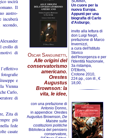
S
gico uscirà
OMMA,
Un cuore per la
tomano. Il
nuova Europa.
mo austro-
Appunti per una
e incuberà
biografia di Carlo
d'Asburgo
,
n secondo,
invito alla lettura di
don Luigi Negri,
prefazione di Marco
 Alexander
Invernizzi,
l crollo di
a cura dell'Istituto
motivi di
Storico
Oscar Sanguinetti
,
dell'Insorgenza e per
Alle origini del
l'Identità Nazionale,
3a ristampa,
conservatorismo
’effettivo
D'Ettoris,
americano.
fotografie
Crotone 2010,
Orestes
224 pp., con ill., €
Giuseppe e
Augustus
18,00.
lla Vienna
Brownson: la
 che Carlo,
vita, le idee,
eratore di
con una prefazione di
Antonio Donno,
in appendice: Orestes
re, Zita di
Augustus Brownson,
De
sempre più
Maistre sulle
nella fede
costituzioni politiche
Biblioteca del pensiero
olte casate
conservatore,