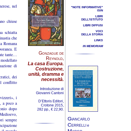
herese, nel
"NOTE INFORMATIVE"
ISIN
LIBRI
DELL'ISTITUTO
ano chiuse
LIBRI DIFFUSI
a schiatta
VOCI
DELLA STORIA
inastia che
LINKS
anta Romana
IN MEMORIAM
poranea. E
Gonzague de
tate tante…
Reynold
,
 modellato
La casa Europa.
uazione di
Costruzione,
unità, dramma e
atici, dei
necessità.
l conflitto
Introduzione di
Giovanni Cantoni
vizzeri», i
D’Ettoris Editori,
, a poco a
Crotone 2015,
monio dopo
282 pp., € 22,90.
 Medioevo,
G
ori sempre
IANCARLO
C
ncipazione
ERRELLI e
M
o il mondo