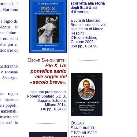
ttomani, i
scorretta alla storia
degli Stati Uniti
asa Borbone
d'America
,
el Siglo de
a cura di Maurizio
Brunetti, con un invito
entis, si
alla lettura di Marco
rea alpino-
Respinti,
D'Ettoris Editori,
i era stato
Crotone 2009,
lle porte,
350 pp., € 24,90.
zionario di
Oscar Sanguinetti
,
Pio X. Un
metteranno
pontefice santo
a e romana
alle soglie del
i Asburgo,
«secolo breve»,
con una prefazione di
nde regno
Roberto Spataro S.D.B.,
er decenni
Sugarco Edizioni,
 i popoli,
Milano 2014,
336 pp., € 24,80
nazionali,
iuscire nel
do così la
O
SCAR
S
ANGUINETTI
I
M
E
VO
USAJO