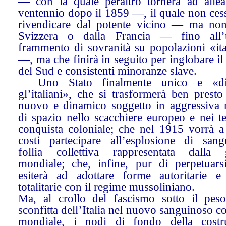
— con la quale peraltro tornerà ad allea
ventennio dopo il 1859 —, il quale non ces
rivendicare dal potente vicino — ma non
Svizzera o dalla Francia — fino all’
frammento di sovranità su popolazioni «ita
—, ma che finirà in seguito per inglobare il
del Sud e consistenti minoranze slave.
Uno Stato finalmente unico e «di 
gl’italiani», che si trasformerà ben prest
nuovo e dinamico soggetto in aggressiva r
di spazio nello scacchiere europeo e nei te
conquista coloniale; che nel 1915 vorrà a 
costi partecipare all’esplosione di sang
follia collettiva rappresentata dalla 
mondiale; che, infine, pur di perpetuars
esiterà ad adottare forme autoritarie e
totalitarie con il regime mussoliniano.
Ma, al crollo del fascismo sotto il peso
sconfitta dell’Italia nel nuovo sanguinoso co
mondiale, i nodi di fondo della costr