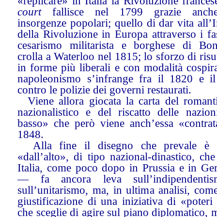
«replicare» in Italia la Rivoluzione france
court
fallisce nel 1799 grazie anche
insorgenze popolari; quello di dar vita all
della Rivoluzione in Europa attraverso i fas
cesarismo militarista e borghese di Bon
crolla a Waterloo nel 1815; lo sforzo di risu
in forme più liberali e con modalità cospira
napoleonismo s’infrange fra il 1820 e i
contro le polizie dei governi restaurati.
Viene allora giocata la carta del romant
nazionalistico e del riscatto delle nazion
basso» che però viene anch’essa «contrat
1848.
Alla fine il disegno che prevale è 
«dall’alto», di tipo nazional-dinastico, c
Italia, come poco dopo in Prussia e in Ge
— fa ancora leva sull’indipendenti
sull’unitarismo, ma, in ultima analisi, co
giustificazione di una iniziativa di «poteri 
che sceglie di agire sul piano diplomatico, m