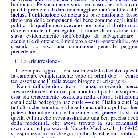
borbonico. Personalmente sono persuaso che agli inizi 
porsi il problema di dare una maggiore unità politica al P
inclusa l’unificazione completa su base nazionale, fosse
titolo una delle componenti del bene comune degli italia
politici di quell’epoca avevano non solo il diritto ma 
dovere morale di perseguire. Il limite di un’azione unif
stava evidentemente nell’obbligo di salvaguardare i
acquisiti e di ottenere il risultato a costi «sostenibili», o
creando
ex post
una condizione generale peggior
precedente.
C. La «risurrezione»
Il terzo passaggio — che sottintende la decisiva questi
fa cambiare completamente volto ai primi due — consis
tesi asserita che l’Italia avesse bisogno di «risorgere».
Non è difficile dimostrare — anzi, in sede di ricerca,
«resurrezionale» è ormai patrimonio di pochi, e sorpre
essa sia tenacemente ossificata nella cultura istituzion
canali della pedagogia nazionale — che l’Italia a quell’
tutt’altro che «morta» e che solo una cultura politica be
poteva formulare una valutazione del genere. E si tra
quella cultura che aveva assimilato una ben precisa decl
della modernità, che aveva trovato la sua formulaz
esemplare nel pensiero di Niccolò Machiavelli (1469-15
si esprimeva in un disegno culturale ed etico-politico, 