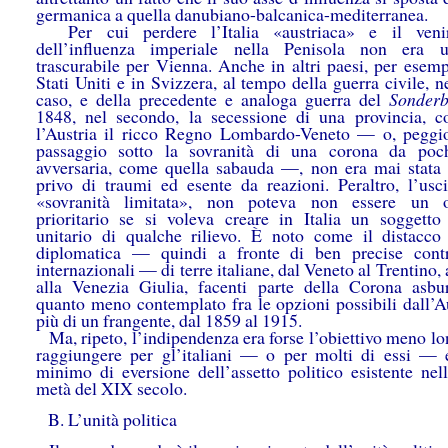
germanica a quella danubiano-balcanica-mediterranea.
Per cui perdere l’Italia «austriaca» e il ven
dell’influenza imperiale nella Penisola non era u
trascurabile per Vienna. Anche in altri paesi, per esemp
Stati Uniti e in Svizzera, al tempo della guerra civile, 
caso, e della precedente e analoga guerra del
Sonder
1848, nel secondo, la secessione di una provincia, 
l’Austria il ricco Regno Lombardo-Veneto — o, peggio
passaggio sotto la sovranità di una corona da poch
avversaria, come quella sabauda —, non era mai stata 
privo di traumi ed esente da reazioni. Peraltro, l’usci
«sovranità limitata», non poteva non essere un ob
prioritario se si voleva creare in Italia un soggetto 
unitario di qualche rilievo. È noto come il distacco
diplomatica — quindi a fronte di ben precise contr
internazionali — di terre italiane, dal Veneto al Trentino, a
alla Venezia Giulia, facenti parte della Corona asbu
quanto meno contemplato fra le opzioni possibili dall’Au
più di un frangente, dal 1859 al 1915.
Ma, ripeto, l’indipendenza era forse l’obiettivo meno lo
raggiungere per gl’italiani — o per molti di essi — 
minimo di eversione dell’assetto politico esistente nel
metà del XIX secolo.
B. L’unità politica