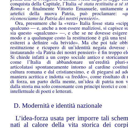
conquista della Capitale, l’Italia
«è stata restituita a sé s
Roma»
e finalmente Vittorio Emanuele, unitamente ag
artefici della nuova Patria, può proclamare:
«
riconosciamo la Patria dei nostri pensieri»
.
Ora, presumere che la «vera» Italia fosse stata «scip
qualcuno — e, anche a non essere maliziosi, si capisce s
sia questo «qualcuno» —, e che se ne dovesse esigere
modo e a qualunque costo la restituzione è già una tesi
esiterei a definire «da brivido». Ma che poi tale obbl
restituzione e ricupero di un’identità negata dovesse 
instaurando «la Patria dei nostri pensieri» è fin troppo e
Si chiede infatti a un corpo sociale antico e storicamen
come l’Italia di abbandonare un’eredità pluri-se
articolatasi spontaneamente intorno al cardine costitui
cultura romana e dal cristianesimo, e di piegarsi ad ado
maniera acritica e indotta «a freddo», come risultato di
di forza, un parto della mente, un’idea di patria non ve
dalla storia ma solo consonante con principi teorici e con 
intellettuale di poeti e letterati.
D. Modernità e identità nazionale
L’idea-forza usata per imporre tali schem
nati al calore della vita storica dei corp