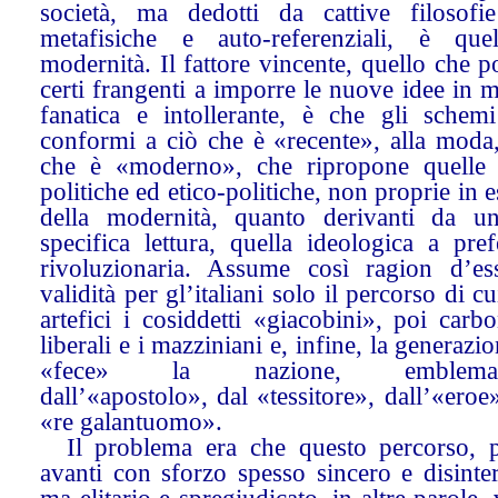
società, ma dedotti da cattive filosofie
metafisiche e auto-referenziali, è que
modernità. Il fattore vincente, quello che p
certi frangenti a imporre le nuove idee in 
fanatica e intollerante, è che gli schem
conformi a ciò che è «recente», alla moda,
che è «moderno», che ripropone quelle
politiche ed etico-politiche, non proprie in 
della modernità, quanto derivanti da u
specifica lettura, quella ideologica a pre
rivoluzionaria. Assume così ragion d’es
validità per gl’italiani solo il percorso di c
artefici i cosiddetti «giacobini», poi carbo
liberali e i mazziniani e, infine, la generazi
«fece» la nazione, emblemati
dall’«apostolo», dal «tessitore», dall’«eroe
«re galantuomo».
Il problema era che questo percorso, p
avanti con sforzo spesso sincero e disinte