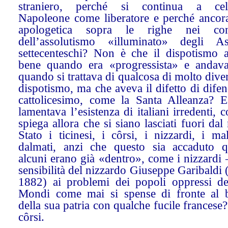
straniero, perché si continua a cel
Napoleone come liberatore e perché ancora
apologetica sopra le righe nei conf
dell’assolutismo «illuminato» degli A
settecenteschi? Non è che il dispotismo 
bene quando era «progressista» e andav
quando si trattava di qualcosa di molto dive
dispotismo, ma che aveva il difetto di difen
cattolicesimo, come la Santa Alleanza? E
lamentava l’esistenza di italiani irredenti, 
spiega allora che si siano lasciati fuori da
Stato i ticinesi, i côrsi, i nizzardi, i mal
dalmati, anzi che questo sia accaduto 
alcuni erano già «dentro», come i nizzardi
sensibilità del nizzardo Giuseppe Garibaldi
1882) ai problemi dei popoli oppressi d
Mondi come mai si spense di fronte al b
della sua patria con qualche fucile francese
côrsi.