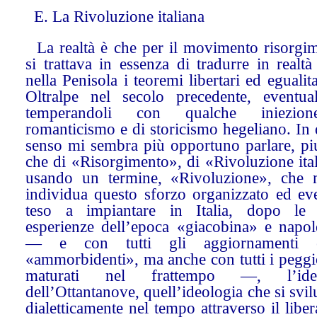
E. La Rivoluzione italiana
La realtà è che per il movimento risorgim
si trattava in essenza di tradurre in realt
nella Penisola i teoremi libertari ed egualita
Oltralpe nel secolo precedente, eventua
temperandoli con qualche iniezio
romanticismo e di storicismo hegeliano. In
senso mi sembra più opportuno parlare, piu
che di «Risorgimento», di «Rivoluzione ita
usando un termine, «Rivoluzione», che 
individua questo sforzo organizzato ed eve
teso a impiantare in Italia, dopo le
esperienze dell’epoca «giacobina» e napol
— e con tutti gli aggiornamenti 
«ammorbidenti», ma anche con tutti i peggi
maturati nel frattempo —, l’ideo
dell’Ottantanove, quell’ideologia che si svi
dialetticamente nel tempo attraverso il libe