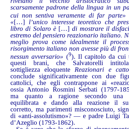
rivelano il vecchio aristocratico suba
scarsamente padrone della lingua in un pa
cui non sentiva veramente di far parte
«
[…]
l’unico interesse teoretico che prese
libro di Solaro è
[…]
di mostrare il disfac
estremo del pensiero reazionario italiano. N
meglio prova come idealmente il proces
risorgimento italiano non avesse più di fron
9
nessun avversario»
(
). Il capitolo da cui
questi brani, che Salvatorelli intito
sottigliezza eloquente
Reazionari e cattol
conclude significativamente con due fig
cattolici, che egli contrappone ai «reazio
ossia Antonio Rosmini Serbati (1797-1
ma quanto a ragione secondo una le
equilibrata e dando alla reazione il s
corretto, ma parimenti misconosciuto, sign
di «anti-assolutismo»? — e padre Luigi Tap
d’Azeglio (1793-1862).