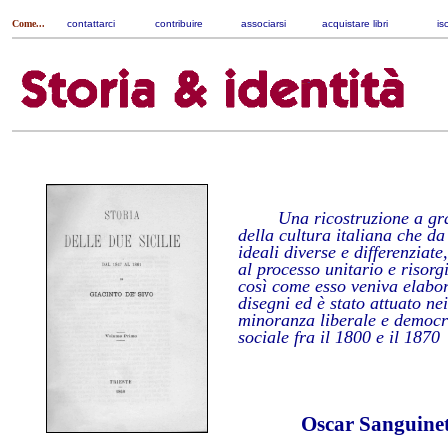
Come...
contattarci
|
contribuire
|
associarsi
|
acquistare libri
|
is
Una ricostruzione a gr
della cultura italiana che da
ideali diverse e differenziate
al processo unitario e risorg
così come esso veniva elabor
disegni ed è stato attuato nei
minoranza liberale e democr
sociale fra il 1800 e il 1870
Oscar Sanguinet