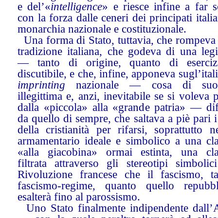
e del’«
intelligence
» e riesce infine a far 
con la forza dalle ceneri dei principati itali
monarchia nazionale e costituzionale.
Una forma di Stato, tuttavia, che rompeva 
tradizione italiana, che godeva di una legi
— tanto di origine, quanto di eserc
discutibile, e che, infine, apponeva sugl’ital
imprinting
nazionale — cosa di su
illegittima e, anzi, inevitabile se si voleva 
dalla «piccola» alla «grande patria» — di
da quello di sempre, che saltava a piè pari i
della cristianità per rifarsi, soprattutto 
armamentario ideale e simbolico a una clas
«alla giacobina» ormai estinta, una clas
filtrata attraverso gli stereotipi simbolic
Rivoluzione francese che il fascismo, ta
fascismo-regime, quanto quello repubbl
esalterà fino al parossismo.
Uno Stato finalmente indipendente dall’A