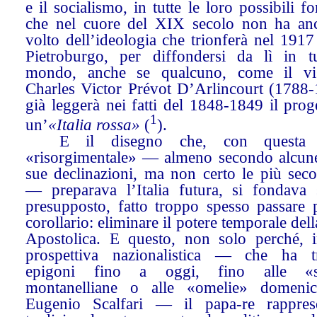
e il socialismo, in tutte le loro possibili f
che nel cuore del XIX secolo non ha anc
volto dell’ideologia che trionferà nel 191
Pietroburgo, per diffondersi da lì in tu
mondo, anche se qualcuno, come il vi
Charles Victor Prévot D’Arlincourt (1788-
già leggerà nei fatti del 1848-1849 il prog
1
un’
«Italia rossa»
(
).
E il disegno che, con questa o
«risorgimentale» — almeno secondo alcune
sue declinazioni, ma non certo le più seco
— preparava l’Italia futura, si fondava
presupposto, fatto troppo spesso passare 
corollario: eliminare il potere temporale del
Apostolica. E questo, non solo perché, 
prospettiva nazionalistica — che ha t
epigoni fino a oggi, fino alle «st
montanelliane o alle «omelie» domenic
Eugenio Scalfari — il papa-re rappres