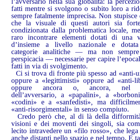
l’avversario nella sua globalità: la percezi
fatti mentre si svolgono o subito loro a ri
sempre fatalmente imprecisa. Non stupisce 
che la visuale di questi autori sia fort
condizionata dalla problematica locale, me
raro incontrare elementi dotati di una v
d’insieme a livello nazionale e dotata
categorie analitiche — ma non sempre
perspicacia — necessarie per capire l’epocal
fatti in via di svolgimento.
Ci si trova di fronte più spesso ad «anti-u
oppure a «legittimisti» oppure ad «anti-li
oppure ancora o, ancora, nel 
dell’avversario, a «papalini», a «borboni
«codini» e a «sanfedisti», ma difficilme
«anti-risorgimentali» in senso compiuto.
Credo però che, al di là della difformità
visioni e dei moventi dei singoli, sia co
lecito intravedere un «filo rosso», che lega
anche distanti nello spazio e nel tempo. E ta