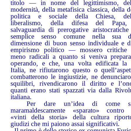
titolo — in nome del legittimismo, dell
modernità, della metafisica classica, della d
politica e sociale della Chiesa, dell
liberalismo, della difesa del Papa,
salvaguardia di prerogative aristocratiche
semplice senso comune nella sua du
dimensione di buon senso individuale e d
empirismo politico — mossero critiche
meno radicali a quanto si veniva prepar
operando, e che, una volta edificata la
Italia, ne rifiutarono questo o quell’aspe
combatterono le ingiustizie, ne denunciaro
squilibri, rivendicarono il diritto e l’on
quanti erano stati spazzati via dalla Rivo
italiana.
Per dare un’idea di come si
maramaldescamente «sparato» contro 
«vinti della storia» della cultura ripor
giudizi che mi paiono assai significativi.
Il primo è dello storico ex comunista Furi