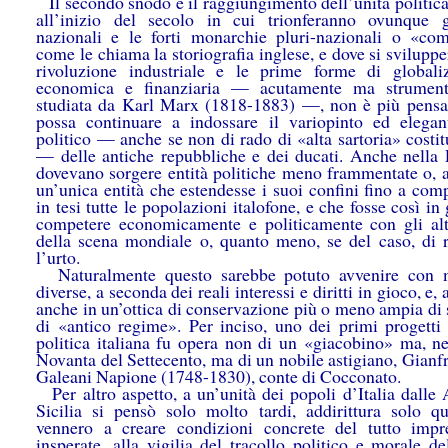
Il secondo snodo è il raggiungimento dell’unità politica:
all’inizio del secolo in cui trionferanno ovunque g
nazionali e le forti monarchie pluri-nazionali o «com
come le chiama la storiografia inglese, e dove si svilupp
rivoluzione industriale e le prime forme di globali
economica e finanziaria — acutamente ma strument
studiata da Karl Marx (1818-1883) —, non è più pensa
possa continuare a indossare il variopinto ed elegan
politico — anche se non di rado di «alta sartoria» costi
— delle antiche repubbliche e dei ducati. Anche nella 
dovevano sorgere entità politiche meno frammentate o, al
un’unica entità che estendesse i suoi confini fino a com
in tesi tutte le popolazioni italofone, e che fosse così in
competere economicamente e politicamente con gli altr
della scena mondiale o, quanto meno, se del caso, di 
l’urto.
Naturalmente questo sarebbe potuto avvenire con m
diverse, a seconda dei reali interessi e diritti in gioco, e, a
anche in un’ottica di conservazione più o meno ampia di 
di «antico regime». Per inciso, uno dei primi progetti 
politica italiana fu opera non di un «giacobino» ma, ne
Novanta del Settecento, ma di un nobile astigiano, Gianf
Galeani Napione (1748-1830), conte di Cocconato.
Per altro aspetto, a un’unità dei popoli d’Italia dalle 
Sicilia si pensò solo molto tardi, addirittura solo q
vennero a creare condizioni concrete del tutto impr
insperate, alla vigilia del tracollo politico e morale d