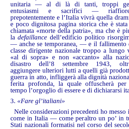
unitaria — al di là di tanti, troppi ge
entusiasmi e sacrifici — riaffiore
prepotentemente e l’Italia vivrà quella dra
e poco dignitosa pagina storica che è stat
chiamata «morte della patria», ma che è pi
la
defaillance
dell’edificio politico risorgi
— anche se temporanea, — e il fallimento 
classe dirigente nazionale troppo a lungo 
«al di sopra» e non «accanto» alla nazio
disastro dell’8 settembre 1943, olt
aggiungere ulteriori lutti a quelli già prodott
guerra in atto, infliggerà alla dignità nazion
ferita profonda, la quale offuscherà per
tempo l’orgoglio di essere e di dichiararsi ita
3.
«Fare gl’italiani»
Nelle considerazioni precedenti ho messo i
come in Italia — come peraltro un po’ in tu
Stati nazionali formatisi nel corso del sec