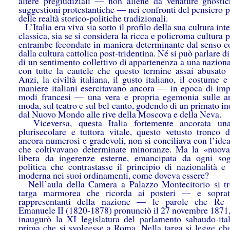
altere pregiudiziali — non aliene da venature gnosti
suggestioni protestantiche — nei confronti del pensiero p
delle realtà storico-politiche tradizionali.
L’Italia era viva sia sotto il profilo della sua cultura inte
classica, sia se si considera la ricca e policroma cultura 
entrambe fecondate in maniera determinante dal senso 
dalla cultura cattolica post-tridentina. Né si può parlare d
di un sentimento collettivo di appartenenza a una naziona
con tutte la cautele che questo termine assai abusato
Anzi, la civiltà italiana, il gusto italiano, il costume e
maniere italiani esercitavano ancora — in epoca di imp
modi francesi — una vera e propria egemonia sulle art
moda, sul teatro e sul bel canto, godendo di un primato i
dal Nuovo Mondo alle rive della Moscova e della Neva.
Viceversa, questa Italia fortemente ancorata una
plurisecolare e tuttora vitale, questo vetusto tronco da
ancora numerosi e gradevoli, non si conciliava con l’idea
che coltivavano determinate minoranze. Ma la «nuova 
libera da ingerenze esterne, emancipata da ogni so
politica che contrastasse il principio di nazionalità e 
moderna nei suoi ordinamenti, come doveva essere?
Nell’aula della Camera a Palazzo Montecitorio si t
targa marmorea che ricorda ai posteri — e sopratt
rappresentanti della nazione — le parole che Re V
Emanuele II (1820-1878) pronunciò il 27 novembre 1871
inaugurò la XI legislatura del parlamento sabaudo-ital
prima che si svolgesse a Roma. Nella targa si legge che