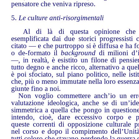
pensatore che veniva ripreso.
5.
Le culture anti-risorgimentali
Al di là di questa opinione che 
esemplificata dai due storici progressisti
citato — e che purtroppo si è diffusa e ha 
o de-formato il
background
di milioni d’i
—, in realtà, è esistito un filone di pensie
tutto degno e anche ricco, alternativo a que
è poi sfociato, sul piano politico, nelle isti
che, più o meno immutate nella loro essenz
giunte fino a noi.
Non voglio commettere anch’io un err
valutazione ideologica, anche se di un’ide
simmetrica a quella che pongo in question
intendo, cioè, dare eccessivo corpo e 
queste correnti di opposizione culturale p
nel corso e dopo il compimento dell’Unit
tutti coloro che stavano perdendo la guerra