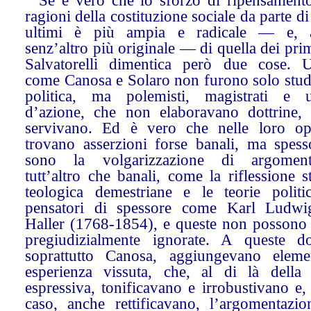
Se è vero che lo sforzo di ripensamento
ragioni della costituzione sociale da parte di
ultimi è più ampia e radicale — e, 
senz’altro più originale — di quella dei pri
Salvatorelli dimentica però due cose. 
come Canosa e Solaro non furono solo studi
politica, ma polemisti, magistrati e 
d’azione, che non elaboravano dottrine,
servivano. Ed è vero che nelle loro op
trovano asserzioni forse banali, ma spess
sono la volgarizzazione di argoment
tutt’altro che banali, come la riflessione s
teologica demestriane e le teorie politi
pensatori di spessore come Karl Ludw
Haller (1768-1854), e queste non possono 
pregiudizialmente ignorate. A queste dot
soprattutto Canosa, aggiungevano eleme
esperienza vissuta, che, al di là della
espressiva, tonificavano e irrobustivano e,
caso, anche rettificavano, l’argomentazio