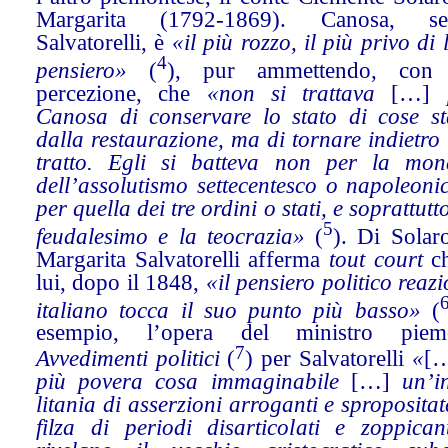
Margarita (1792-1869). Canosa, se
Salvatorelli, è
«il più rozzo, il più privo di 
4
pensiero»
(
), pur ammettendo, con e
percezione, che
«non si trattava
[…]
Canosa di conservare lo stato di cose sta
dalla restaurazione, ma di tornare indietro
tratto. Egli si batteva non per la mon
dell’assolutismo settecentesco o napoleoni
per quella dei tre ordini o stati, e soprattutto
5
feudalesimo e la teocrazia»
(
). Di Solar
Margarita Salvatorelli afferma
tout court
c
lui, dopo il 1848,
«il pensiero politico reaz
italiano tocca il suo punto più basso»
(
esempio, l’opera del ministro piemo
7
Avvedimenti politici
(
) per Salvatorelli
«
[
più povera cosa immaginabile
[…]
un’i
litania di asserzioni arroganti e sproposita
filza di periodi disarticolati e zoppican