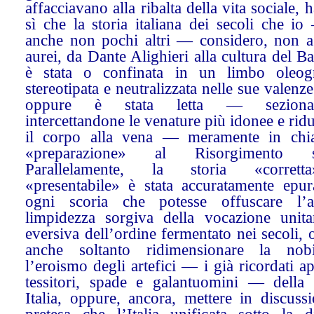
affacciavano alla ribalta della vita sociale, h
sì che la storia italiana dei secoli che i
anche non pochi altri — considero, non a 
aurei, da Dante Alighieri alla cultura del B
è stata o confinata in un limbo oleogr
stereotipata e neutralizzata nelle sue valenze 
oppure è stata letta — sezionan
intercettandone le venature più idonee e ri
il corpo alla vena — meramente in chi
«preparazione» al Risorgimento st
Parallelamente, la storia «corret
«presentabile» è stata accuratamente epur
ogni scoria che potesse offuscare l’as
limpidezza sorgiva della vocazione unita
eversiva dell’ordine fermentato nei secoli,
anche soltanto ridimensionare la nob
l’eroismo degli artefici — i già ricordati ap
tessitori, spade e galantuomini — della
Italia, oppure, ancora, mettere in discuss