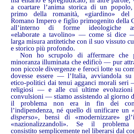
ma elitario e spregiudicato, in altre parole,
a coartare l’anima storica di un popolo,
primo della romanità, «giardino» del
Romano Impero e figlio primogenito della C
all’interno di forme ideologiche ast
«elaborate a tavolino» — come si dice 
larga misura antitetiche con il suo vissuto cu
e storico più profondo.
Non ho scrupolo di affermare che p
minoranza illuminata che edificò — pur att
non piccole divergenze e feroci lotte su co
dovesse essere — l’Italia, avviandola su 
etico-politici dai tenui agganci morali seri
religiosi — e alle cui ultime evoluzio
convulsioni — stiamo assistendo al giorno 
il problema non era in fin dei con
l’indipendenza, né quello di unificare un
disperso»
, bensì di «modernizzare» gl’it
«nazionalizzandoli». Se il problema
consistito semplicemente nel liberarsi dal co