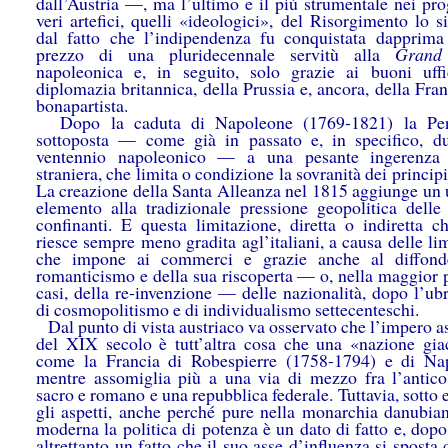
dall’Austria —, ma l’ultimo e il più strumentale nei pro
veri artefici, quelli «ideologici», del Risorgimento lo 
dal fatto che l’indipendenza fu conquistata dapprima
prezzo di una pluridecennale servitù alla
Grand
napoleonica e, in seguito, solo grazie ai buoni uffi
diplomazia britannica, della Prussia e, ancora, della Fra
bonapartista.
Dopo la caduta di Napoleone (1769-1821) la Pen
sottoposta — come già in passato e, in specifico, du
ventennio napoleonico — a una pesante ingerenza p
straniera, che limita o condizione la sovranità dei principi 
La creazione della Santa Alleanza nel 1815 aggiunge un u
elemento alla tradizionale pressione geopolitica delle
confinanti. E questa limitazione, diretta o indiretta ch
riesce sempre meno gradita agl’italiani, a causa delle li
che impone ai commerci e grazie anche al diffonde
romanticismo e della sua riscoperta — o, nella maggior p
casi, della re-invenzione — delle nazionalità, dopo l’ub
di cosmopolitismo e di individualismo settecenteschi.
Dal punto di vista austriaco va osservato che l’impero a
del XIX secolo è tutt’altra cosa che una «nazione gia
come la Francia di Robespierre (1758-1794) e di Na
mentre assomiglia più a una via di mezzo fra l’antic
sacro e romano e una repubblica federale. Tuttavia, sotto
gli aspetti, anche perché pure nella monarchia danubian
moderna la politica di potenza è un dato di fatto e, dop
altrettanto un fatto che il suo asse d’influenza si sposta 