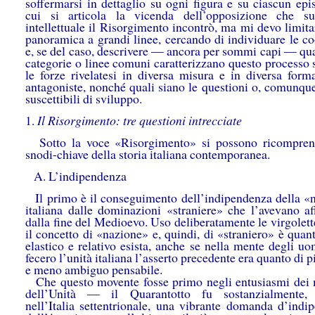
soffermarsi in dettaglio su ogni figura e su ciascun epi
cui si articola la vicenda dell’opposizione che s
intellettuale il Risorgimento incontrò, ma mi devo limit
panoramica a grandi linee, cercando di individuare le co
e, se del caso, descrivere — ancora per sommi capi — qua
categorie o linee comuni caratterizzano questo processo 
le forze rivelatesi in diversa misura e in diversa form
antagoniste, nonché quali siano le questioni o, comunque
suscettibili di sviluppo.
1.
Il Risorgimento: tre questioni intrecciate
Sotto la voce «Risorgimento» si possono ricompren
snodi-chiave della storia italiana contemporanea.
A. L’indipendenza
Il primo è il conseguimento dell’indipendenza della «
italiana dalle dominazioni «straniere» che l’avevano aff
dalla fine del Medioevo. Uso deliberatamente le virgolet
il concetto di «nazione» e, quindi, di «straniero» è quan
elastico e relativo esista, anche se nella mente degli u
fecero l’unità italiana l’asserto precedente era quanto di p
e meno ambiguo pensabile.
Che questo movente fosse primo negli entusiasmi dei m
dell’Unità — il Quarantotto fu sostanzialmente,
nell’Italia settentrionale, una vibrante domanda d’indi