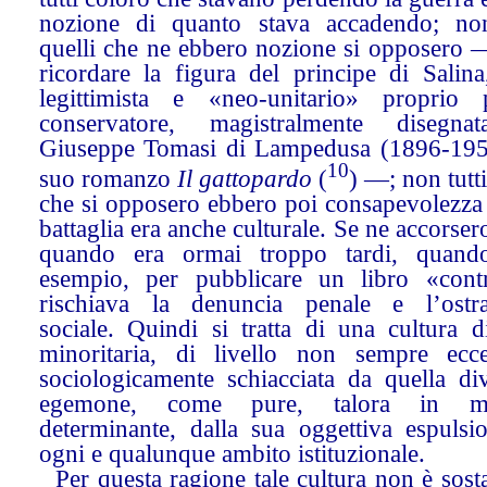
nozione di quanto stava accadendo; non
quelli che ne ebbero nozione si opposero —
ricordare la figura del principe di Salina
legittimista e «neo-unitario» proprio 
conservatore, magistralmente disegn
Giuseppe Tomasi di Lampedusa (1896-195
10
suo romanzo
Il gattopardo
(
)
—; non tutti
che si opposero ebbero poi consapevolezza 
battaglia era anche culturale. Se ne accorser
quando era ormai troppo tardi, quand
esempio, per pubblicare un libro «cont
rischiava la denuncia penale e l’ostr
sociale. Quindi si tratta di una cultura d
minoritaria, di livello non sempre ecc
sociologicamente schiacciata da quella div
egemone, come pure, talora in ma
determinante, dalla sua oggettiva espulsi
ogni e qualunque ambito istituzionale.
Per questa ragione tale cultura non è sost