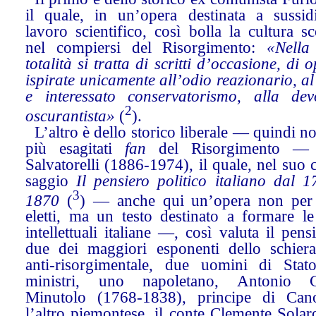
il quale, in un’opera destinata a sussid
lavoro scientifico, così bolla la cultura sc
nel compiersi del Risorgimento:
«Nella
totalità si tratta di scritti d’occasione, di o
ispirate unicamente all’odio reazionario, al
e interessato conservatorismo, alla dev
2
oscurantista»
(
).
L’altro è dello storico liberale — quindi no
più esagitati
fan
del Risorgimento — 
Salvatorelli (1886-1974), il quale, nel suo 
saggio
Il pensiero politico italiano dal 1
3
1870
(
) — anche qui un’opera non per
eletti, ma un testo destinato a formare le
intellettuali italiane —, così valuta il pens
due dei maggiori esponenti dello schier
anti-risorgimentale, due uomini di Stat
ministri, uno napoletano, Antonio C
Minutolo (1768-1838), principe di Can
l’altro piemontese, il conte Clemente Solar