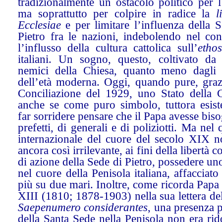
tradizionalmente un ostacolo politico per l
ma soprattutto per colpire in radice la
l
Ecclesiae
e per limitare l’influenza della 
Pietro fra le nazioni, indebolendo nel co
l’influsso della cultura cattolica sull’
etho
italiani. Un sogno, questo, coltivato da t
nemici della Chiesa, quanto meno dagli 
dell’età moderna. Oggi, quando pure, grazi
Conciliazione del 1929, uno Stato della C
anche se come puro simbolo, tuttora esist
far sorridere pensare che il Papa avesse bis
prefetti, di generali e di poliziotti. Ma nel
internazionale del cuore del secolo XIX n
ancora così irrilevante, ai fini della libertà c
di azione della Sede di Pietro, possedere un
nel cuore della Penisola italiana, affacciato
più su due mari. Inoltre, come ricorda Pap
XIII (1810; 1878-1903) nella sua lettera d
Saepenumero considerantes
, una presenza p
della Santa Sede nella Penisola non era ri