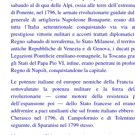
sabaudo al di qua delle Alpi, ossia alle terre dell’estrem
di Ponente, nel 1796, le armate rivoluzionarie guidate da
generale di artiglieria Napoleone Bonaparte, erano dil
tutta l’Italia settentrionale conquistando via via at
prestigiose vittorie militari e accorti trattati diplomatici
Regno sabaudo di terraferma, lo Stato Milanese, il territo
antiche Repubbliche di Venezia e di Genova, i ducati pa
Legazioni Pontificie emiliano-romagnole, la Toscana gra
gli Stati del Papa Pio VI, infine, erano penetrate in profo
Regno di Napoli, conquistandone la capitale.
Le potenze italiane ed europee nemiche della Francia
sottovalutato la potenza militare e la forza del
rivoluzionarie — come motore della resistenza 
dell’espansione poi — dello Stato francese ed eran
addivenire a paci umilianti che sul fronte italiano ebber
Cherasco nel 1796, di Campoformio e di Tolentino
seguente, di Sparanise nel 1799 stesso.