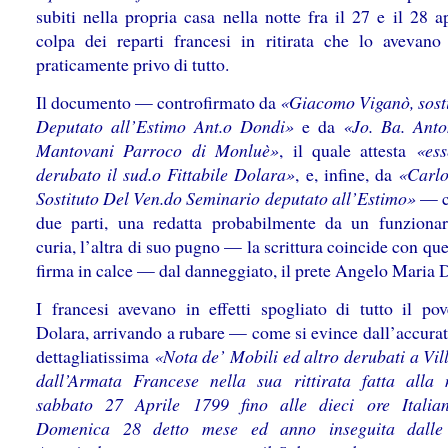
subiti nella propria casa nella notte fra il 27 e il 28 a
colpa dei reparti francesi in ritirata che lo avevano 
praticamente privo di tutto.
Il documento — controfirmato da
«Giacomo Viganò, sosti
Deputato all’Estimo Ant.o Dondi»
e da
«Jo. Ba. Ant
Mantovani Parroco di Monluè»
, il quale attesta
«ess
derubato il sud.o Fittabile Dolara»
, e, infine, da
«Carlo
Sostituto Del Ven.do Seminario deputato all’Estimo»
— c
due parti, una redatta probabilmente da un funzionar
curia, l’altra di suo pugno — la scrittura coincide con que
firma in calce — dal danneggiato, il prete Angelo Maria 
I francesi avevano in effetti spogliato di tutto il po
Dolara, arrivando a rubare — come si evince dall’accurat
dettagliatissima
«Nota de’ Mobili ed altro derubati a Vil
dall’Armata Francese nella sua rittirata fatta alla 
sabbato 27 Aprile 1799 fino alle dieci ore Italia
Domenica 28 detto mese ed anno inseguita dalle