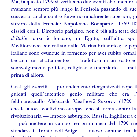
Ma, in questo 1799 si verificano due eventi che, mentre 
avanzano sempre più lungo la Penisola passando di suc
successo, anche contro forze nominalmente superiori, g
sfavore della Francia: Napoleone Bonaparte (1769-18
dissidi con il Direttorio parigino, non è più alla testa del
d’Italie
, anzi è lontano, in Egitto, sull’altra spo
Mediterraneo controllato dalla Marina britannica; le pop
italiane sono ovunque in fermento per aver subito ormai 
tre anni un «trattamento» — tradottosi in un vasto e 
sconvolgimento politico, religioso e finanziario — mai
prima di allora.
Così, gli eserciti — profondamente riorganizzati dopo i
guidati quell’autentico genio militare che era l’
feldmaresciallo Aleksandr Vasil’evič Suvorov (1729
che la nuova coalizione europea che si forma contro la
rivoluzionaria — Impero asburgico, Russia, Inghilterra e
— può mettere in campo nei primi mesi del 1799 ri
sfondare il fronte dell’Adige — nuovo confine fra 