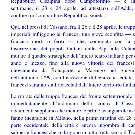
Repubblica Cisalpina dopo Campoformio — e i
settimane, il 23 e 24 aprile, ad attestarsi sull’Adda, 
confine fra Lombardia e Repubblica veneta.
Qui, nei pressi di Cassano, fra il 26 e il 28 aprile, le trup
imperiali infliggono ai francesi una grave sconfitta — s
francesi morti o feriti — che, coniugata con la g
insurrezione dei popoli italiani dalle Alpi alle Calabr
mutare il quadro strategico dell’intero teatro italiano per
anno e mezzo, fino alla nuova vittoria dei francesi
nuovamente da Bonaparte a Marengo nel giugn
nell’autunno 1799, con l’eccezione di Genova assediata, i
francesi saranno stati ricacciati dall’intero territorio italia
La ritirata delle truppe francesi del fronte settentrionale 
immediatamente all’indomani dello scontro di Cass
documenti sappiamo che mentre le prime avanguardie as
fanno incursione in Milano, nella prima mattina del 28 a
parte occidentale della città è ancora ingombra di car
salmerie francesi che si dirigono in tutta fretta verso il Ti