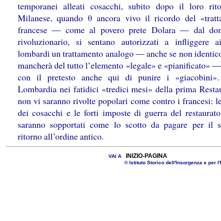
temporanei alleati cosacchi, subito dopo il loro rit
Milanese, quando θ ancora vivo il ricordo del «trat
francese ― come al povero prete Dolara ― dal dom
rivoluzionario, si sentano autorizzati a infliggere a
lombardi un trattamento analogo ― anche se non identico
mancherà del tutto l’elemento «legale» e «pianificato» ―
con il pretesto anche qui di punire i «giacobini»
Lombardia nei fatidici «tredici mesi» della prima Resta
non vi saranno rivolte popolari come contro i francesi: l
dei cosacchi e le forti imposte di guerra del restaurat
saranno sopportati come lo scotto da pagare per il s
ritorno all’ordine antico.
INIZIO-PAGINA
VAI A
© Istituto Storico dell'Insorgenza e per l