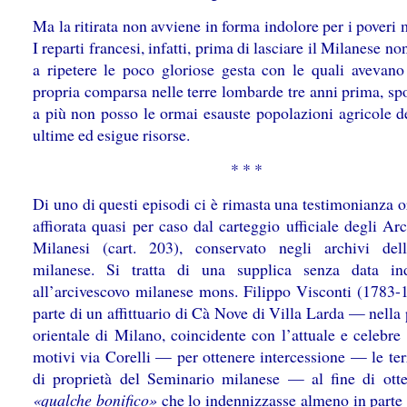
Ma la ritirata non avviene in forma indolore per i poveri 
I reparti francesi, infatti, prima di lasciare il Milanese no
a ripetere le poco gloriose gesta con le quali avevano 
propria comparsa nelle terre lombarde tre anni prima, sp
a più non posso le ormai esauste popolazioni agricole de
ultime ed esigue risorse.
* * *
Di uno di questi episodi ci è rimasta una testimonianza o
affiorata quasi per caso dal carteggio ufficiale degli Ar
Milanesi (cart. 203), conservato negli archivi del
milanese. Si tratta di una supplica senza data ind
all’arcivescovo milanese mons. Filippo Visconti (1783-
parte di un affittuario di Cà Nove di Villa Larda — nella 
orientale di Milano, coincidente con l’attuale e celebre 
motivi via Corelli — per ottenere intercessione — le ter
di proprietà del Seminario milanese — al fine di ott
«qualche bonifico»
che lo indennizzasse almeno in parte 