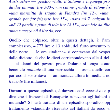
Austriache»
— persino
«tutto il Salame e luganega pro
da due animali lire 300»
,
«un catino grande di ottone li
«una marmitta di stagno di Fiandra lire 12»
,
«una 
grande per far friggere lire 15»
,
«para nõ 7. calzoni l
«nõ 12 patelli e patte di tela lire 18.15»
,
«camicie da fili
anno e mezzo nõ 4 lire 6»
, ecc. .
Quello che colpisce, oltre a questi dettagli, è l’a
complessivo, 4.777 lire e 13 soldi, del furto avvenuto n
della notte — le ore «italiane» si contavano dal vesper
dalle diciotto, sì che le dieci corrispondevano alle 4 de
— ai danni del povero prete Dolara: si tenga cont
beneficio
annuale
di una parrocchia — ossia quello co
parroco si sostentava — ammontava allora in media a no
trecento
lire milanesi.
Davanti a questo episodio, è davvero così eccessivo e 
dire che i francesi di Bonaparte rubavano agl’italiani 
mutande? Si sarà trattato di un episodio sporadico op
trattamento «standard» riservato agl’italiani da poco «l