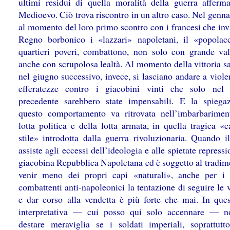
ultimi residui di quella moralità della guerra afferma
Medioevo. Ciò trova riscontro in un altro caso. Nel genn
al momento del loro primo scontro con i francesi che inv
Regno borbonico i «lazzari» napoletani, il «popolac
quartieri poveri, combattono, non solo con grande va
anche con scrupolosa lealtà. Al momento della vittoria s
nel giugno successivo, invece, si lasciano andare a viol
efferatezze contro i giacobini vinti che solo nel
precedente sarebbero state impensabili. E la spiega
questo comportamento va ritrovata nell’imbarbarimen
lotta politica e della lotta armata, in quella tragica «
stile» introdotta dalla guerra rivoluzionaria. Quando i
assiste agli eccessi dell’ideologia e alle spietate repressi
giacobina Repubblica Napoletana ed è soggetto al tradime
venir meno dei propri capi «naturali», anche per i 
combattenti anti-napoleonici la tentazione di seguire le 
e dar corso alla vendetta è più forte che mai. In ques
interpretativa ― cui posso qui solo accennare ― n
destare meraviglia se i soldati imperiali, soprattutt