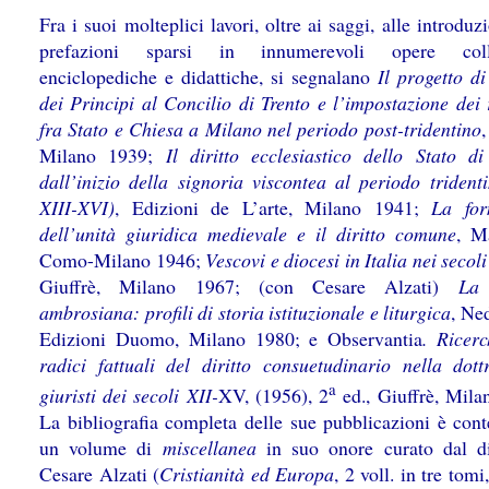
Fra i suoi molteplici lavori, oltre ai saggi, alle introduzi
prefazioni sparsi in innumerevoli opere colle
enciclopediche e didattiche, si segnalano
Il progetto di
dei Principi al Concilio di Trento e l’impostazione dei 
fra Stato e Chiesa a Milano nel periodo post-tridentino
,
Milano 1939;
Il diritto ecclesiastico dello Stato d
dall’inizio della signoria viscontea al periodo tridenti
XIII-XVI)
, Edizioni de L’arte, Milano 1941;
La for
dell’unità giuridica medievale e il diritto comune
, Ma
Como-Milano 1946;
Vescovi e diocesi in Italia nei secoli
Giuffrè, Milano 1967; (con Cesare Alzati)
La
ambrosiana: profili di storia istituzionale e liturgica
, Ne
Edizioni Duomo, Milano 1980; e Observantia
. Ricerc
radici fattuali del diritto consuetudinario nella dott
a
giuristi dei secoli XII-
XV, (1956), 2
ed., Giuffrè, Mila
La bibliografia completa delle sue pubblicazioni è cont
un volume di
miscellanea
in suo onore curato dal d
Cesare Alzati (
Cristianità ed Europa
,
2 voll. in tre tomi