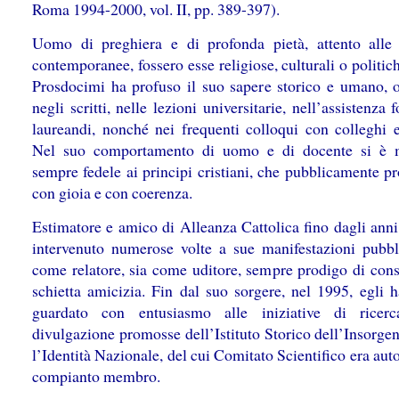
Roma 1994-2000, vol. II, pp. 389-397).
Uomo di preghiera e di profonda pietà, attento alle
contemporanee, fossero esse religiose, culturali o politic
Prosdocimi ha profuso il suo sapere storico e umano, o
negli scritti, nelle lezioni universitarie, nell’assistenza f
laureandi, nonché nei frequenti colloqui con colleghi e 
Nel suo comportamento di uomo e di docente si è m
sempre fedele ai principi cristiani, che pubblicamente p
con gioia e con coerenza.
Estimatore e amico di Alleanza Cattolica fino dagli anni
intervenuto numerose volte a sue manifestazioni pubbl
come relatore, sia come uditore, sempre prodigo di consi
schietta amicizia. Fin dal suo sorgere, nel 1995, egli h
guardato con entusiasmo alle iniziative di ricer
divulgazione promosse dell’Istituto Storico dell’Insorge
l’Identità Nazionale, del cui Comitato Scientifico era aut
compianto membro.