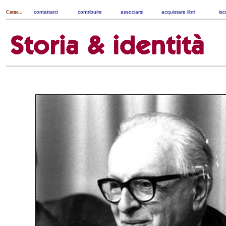
Come...
contattarci
|
contribuire
|
associarsi
|
acquistare libri
|
isc