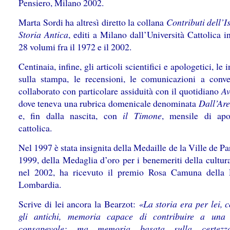
Pensiero, Milano 2002.
Marta Sordi ha altresì diretto la collana
Contributi dell’Is
Storia Antica
, editi a Milano dall’Università Cattolica 
28 volumi fra il 1972 e il 2002.
Centinaia, infine, gli articoli scientifici e apologetici, le i
sulla stampa, le recensioni, le comunicazioni a conv
collaborato con particolare assiduità con il quotidiano
Av
dove teneva una rubrica domenicale denominata
Dall’Ar
e, fin dalla nascita, con
il Timone
, mensile di apo
cattolica.
Nel 1997 è stata insignita della Medaille de la Ville de Par
1999, della Medaglia d’oro per i benemeriti della cultura
nel 2002, ha ricevuto il premio Rosa Camuna della
Lombardia.
Scrive di lei ancora la Bearzot:
«La storia era per lei, 
gli antichi, memoria capace di contribuire a una 
consapevole; ma memoria basata sulla certezz