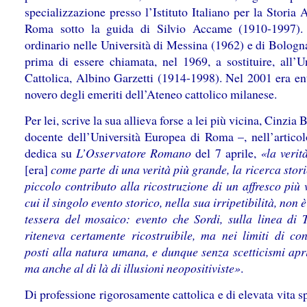
specializzazione presso l’Istituto Italiano per la Storia 
Roma sotto la guida di Silvio Accame (1910-1997).
ordinario nelle Università di Messina (1962) e di Bologn
prima di essere chiamata, nel 1969, a sostituire, all’Un
Cattolica, Albino Garzetti (1914-1998). Nel 2001 era ent
novero degli emeriti dell’Ateneo cattolico milanese.
Per lei, scrive la sua allieva forse a lei più vicina, Cinzia 
docente dell’Università Europea di Roma –, nell’articol
dedica su
L’Osservatore Romano
del 7 aprile,
«la verit
[era]
come parte di una verità più grande, la ricerca sto
piccolo contributo alla ricostruzione di un affresco più 
cui il singolo evento storico, nella sua irripetibilità, non 
tessera del mosaico: evento che Sordi, sulla linea di T
riteneva certamente ricostruibile, ma nei limiti di co
posti alla natura umana, e dunque senza scetticismi apri
ma anche al di là di illusioni neopositiviste»
.
Di professione rigorosamente cattolica e di elevata vita sp