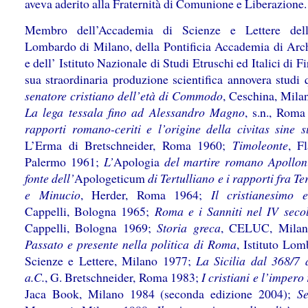
aveva aderito alla Fraternità di Comunione e Liberazione.
Membro dell’Accademia di Scienze e Lettere dell’I
Lombardo di Milano, della Pontificia Accademia di Arc
e dell’ Istituto Nazionale di Studi Etruschi ed Italici di Fi
sua straordinaria produzione scientifica annovera studi
senatore cristiano dell’età di Commodo
, Ceschina, Mila
La lega tessala fino ad Alessandro Magno
, s.n., Rom
rapporti romano-ceriti e l’origine della civitas sine s
L’Erma di Bretschneider, Roma 1960;
Timoleonte
, Fl
Palermo 1961;
L’
Apologia
del martire romano Apollo
fonte dell’
Apologeticum
di Tertulliano e i rapporti fra Te
e Minucio
, Herder, Roma 1964;
Il cristianesimo
Cappelli, Bologna 1965;
Roma e i Sanniti nel IV seco
Cappelli, Bologna 1969;
Storia greca
, CELUC, Milan
Passato e presente nella politica di Roma
, Istituto Lom
Scienze e Lettere, Milano 1977;
La Sicilia dal 368/7 
a.C.
, G. Bretschneider, Roma 1983;
I cristiani e l’imper
Jaca Book, Milano 1984 (seconda edizione 2004);
Se