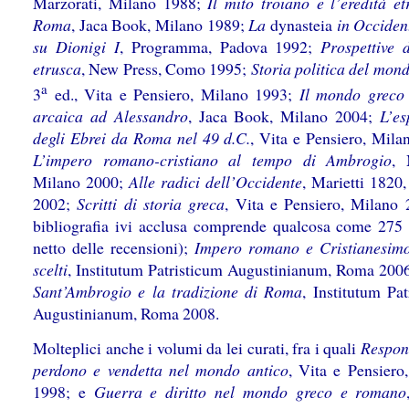
Marzorati, Milano 1988;
Il mito troiano e l’eredità et
Roma
, Jaca Book, Milano 1989;
La
dynasteia
in Occident
su Dionigi I
, Programma, Padova 1992;
Prospettive d
etrusca
, New Press, Como 1995;
Storia politica del mon
a
3
ed., Vita e Pensiero, Milano 1993;
Il mondo greco 
arcaica ad Alessandro
, Jaca Book, Milano 2004;
L’es
degli Ebrei da Roma nel 49 d.C.
, Vita e Pensiero, Mila
L’impero romano-cristiano al tempo di Ambrogio
, 
Milano 2000;
Alle radici dell’Occidente
, Marietti 1820
2002;
Scritti di storia greca
, Vita e Pensiero, Milano 
bibliografia ivi acclusa comprende qualcosa come 275 ti
netto delle recensioni);
Impero romano e Cristianesimo.
scelti
, Institutum Patristicum Augustinianum, Roma 2006;
Sant’Ambrogio e la tradizione di Roma
, Institutum Pat
Augustinianum, Roma 2008.
Molteplici anche i volumi da lei curati, fra i quali
Respons
perdono e vendetta nel mondo antico
, Vita e Pensiero
1998; e
Guerra e diritto nel mondo greco e romano