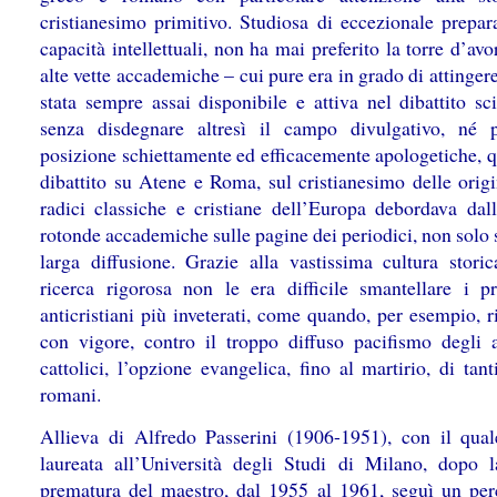
cristianesimo primitivo. Studiosa di eccezionale prepar
capacità intellettuali, non ha mai preferito la torre d’avo
alte vette accademiche – cui pure era in grado di attinger
stata sempre assai disponibile e attiva nel dibattito sci
senza disdegnare altresì il campo divulgativo, né 
posizione schiettamente ed efficacemente apologetiche, q
dibattito su Atene e Roma, sul cristianesimo delle origi
radici classiche e cristiane dell’Europa debordava dall
rotonde accademiche sulle pagine dei periodici, non solo s
larga diffusione. Grazie alla vastissima cultura storic
ricerca rigorosa non le era difficile smantellare i pr
anticristiani più inveterati, come quando, per esempio, 
con vigore, contro il troppo diffuso pacifismo degli 
cattolici, l’opzione evangelica, fino al martirio, di tant
romani.
Allieva di Alfredo Passerini (1906-1951), con il qual
laureata all’Università degli Studi di Milano, dopo 
prematura del maestro, dal 1955 al 1961, seguì un per