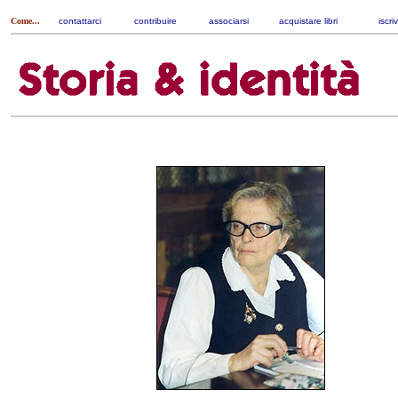
Come...
contattarci
|
contribuire
|
associarsi
|
acquistare libri
|
iscri