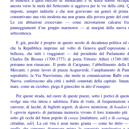
di minestra a quell’esercito di mendicanti e di senza stabile occupa
ancora verso la metà del Settecento si aggirava per le vie della città. 
imposte, sempre indirette e che non gravavano sui generi di prima 
consentivano una vita modesta ma non grama alla povera gente del centr
Le cui abitazioni crescevano — come incrostazioni calcaree fra
panneggiamenti d’un gruppo marmoreo — ai margini della nuova ur
settecentesca.
E già, perché è proprio in questo secolo di decadenza politica ed
che la Repubblica imprime sul volto di Genova quell’espressione 
bellezza, che tutti i viaggiatori — dal presidente del Parlamento 
Charles De Brosses (1709-1777) al poeta Vittorio Alfieri (1749-1
potranno non rimarcare. Il ponte di Carignano, l’abbellimento della 
Mercanti, i primi lavori di piazza Acquaverde, l’ampliamento di Pa
soprattutto, la Via Nuovissima, che mette in comunicazione Balbi con
Nuova, conferiscono alla città i nobili connotati della capitale. Innan
mare, come un cicisbeo, piega il ginocchio in atto d’ossequio.
Per queste strada, nel cuore di queste piazze, sotto i portici di quest
svolge una vita intesa e salottiera. Fatta di visite, di frequentazioni s
carrozze, di lacchè, di biglietti segreti, di alcove misteriose, di
boudoir
i
I «giovin signori» di pariniana memoria vivono il loro tramonto più 
sotto gli occhi del buon popolo di
creuze
[mulattiere,
ndr
]
e di
carrug
cittadine,
ndr
]. La cui vita è assai meno grama — come ho detto — 
quella che sapranno dispensare prima la conquista napoleonica e p