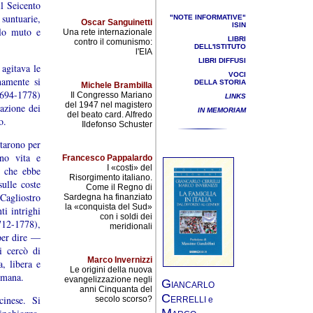
il Seicento
 suntuarie,
"NOTE INFORMATIVE"
Oscar Sanguinetti
ISIN
olo muto e
Una rete internazionale
LIBRI
contro il comunismo:
DELL'ISTITUTO
l'EIA
LIBRI DIFFUSI
agitava le
VOCI
namente si
DELLA STORIA
Michele Brambilla
(1694-1778)
Il Congresso Mariano
LINKS
del 1947 nel magistero
azione dei
IN MEMORIAM
del beato card. Alfredo
o.
Ildefonso Schuster
starono per
ano vita e
Francesco Pappalardo
I «costi» del
, che ebbe
Risorgimento italiano.
ulle coste
Come il Regno di
Cagliostro
Sardegna ha finanziato
la «conquista del Sud»
i intrighi
con i soldi dei
712-1778),
meridionali
per dire —
i cercò di
Marco Invernizzi
, libera e
Le origini della nuova
 umana.
evangelizzazione negli
G
IANCARLO
anni Cinquanta del
C
inese. Si
secolo scorso?
ERRELLI e
M