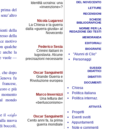
DEL NOVECENTO
Identità ucraina: una
«invenzione»?
LETTURE
 prima del
RECENSIONI
 senz’altro
SCHEDE
Nicola Lugaresi
BIBLIOGRAFICHE
La Chiesa e la guerra
dalla «guerra giusta» al
NORME PER LA
ienti della
REDAZIONE DEI TESTI
Novecento
resso della
MEMORANDA
ice motivo
EDITORIALI
on qualche
Federico Sesia
BIOGRAFIE
Crimini italiani in
e anche la
• "Alunni di Clio"
Iugoslavia. Alcune
re vuole —
precisazioni necessarie
• Personaggi
SUSSIDI
DIDATTICI
, che dopo
Oscar Sanguinetti
Grande Guerra e
Genova fu
DIBATTITI
Rivoluzione europea
 francese,
DOCUMENTI
• Chiesa
ecoro e più
• Politica italiana
el momento
Marco Invernizzi
• Politica internaz.
Una lettura del
dal mondo
«berlusconismo»
ATTIVITÀ
• Progetti
e il «
siglo
Oscar Sanguinetti
• Eventi svolti
alla nuova
Cento anni fa, la prima
• Appuntamenti
guerra mondiale
di boccoli,
• Note e commenti