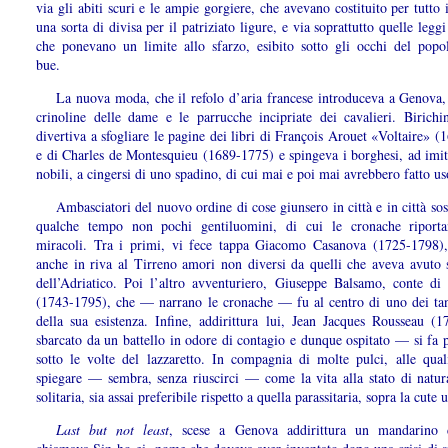
via gli abiti scuri e le ampie gorgiere, che avevano costituito per tutto 
una sorta di divisa per il patriziato ligure, e via soprattutto quelle leggi
che ponevano un limite allo sfarzo, esibito sotto gli occhi del pop
bue.
La nuova moda, che il refolo d’aria francese introduceva a Genova, 
crinoline delle dame e le parrucche incipriate dei cavalieri. Birichi
divertiva a sfogliare le pagine dei libri di François Arouet «Voltaire» 
e di Charles de Montesquieu (1689-1775) e spingeva i borghesi, ad imit
nobili, a cingersi di uno spadino, di cui mai e poi mai avrebbero fatto us
Ambasciatori del nuovo ordine di cose giunsero in città e in città so
qualche tempo non pochi gentiluomini, di cui le cronache riport
miracoli. Tra i primi, vi fece tappa Giacomo Casanova (1725-1798)
anche in riva al Tirreno amori non diversi da quelli che aveva avuto s
dell’Adriatico. Poi l’altro avventuriero, Giuseppe Balsamo, conte di 
(1743-1795), che — narrano le cronache — fu al centro di uno dei tant
della sua esistenza. Infine, addirittura lui, Jean Jacques Rousseau (1
sbarcato da un battello in odore di contagio e dunque ospitato — si fa 
sotto le volte del lazzaretto. In compagnia di molte pulci, alle qual
spiegare — sembra, senza riuscirci — come la vita alla stato di natura
solitaria, sia assai preferibile rispetto a quella parassitaria, sopra la cute
Last but not least
, scese a Genova addirittura un mandarino c