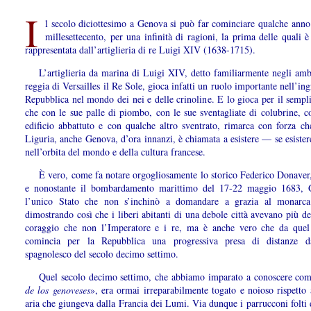
I
l secolo diciottesimo a Genova si può far cominciare qualche anno
millesettecento, per una infinità di ragioni, la prima delle quali è
rappresentata dall’artiglieria di re Luigi XIV (1638-1715).
L’artiglieria da marina di Luigi XIV, detto familiarmente negli amb
reggia di Versailles il Re Sole, gioca infatti un ruolo importante nell’ing
Repubblica nel mondo dei nei e delle crinoline. E lo gioca per il sempl
che con le sue palle di piombo, con le sue sventagliate di colubrine, c
edificio abbattuto e con qualche altro sventrato, rimarca con forza ch
Liguria, anche Genova, d’ora innanzi, è chiamata a esistere — se esiste
nell’orbita del mondo e della cultura francese.
È vero, come fa notare orgogliosamente lo storico Federico Donaver
e nonostante il bombardamento marittimo del 17-22 maggio 1683, 
l’unico Stato che non s’inchinò a domandare a grazia al monarca
dimostrando così che i liberi abitanti di una debole città avevano più d
coraggio che non l’Imperatore e i re, ma è anche vero che da qu
comincia per la Repubblica una progressiva presa di distanze 
spagnolesco del secolo decimo settimo.
Quel secolo decimo settimo, che abbiamo imparato a conoscere com
de los genoveses
»,
era ormai irreparabilmente togato e noioso rispetto 
aria che giungeva dalla Francia dei Lumi. Via dunque i parrucconi folti 