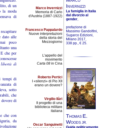
inghiozzo.
ARCO
lito, di un
I
NVERNIZZI
Marco Invernizzi
do la moda
La famiglia in Italia
Memoria di Carlo
dal divorzio al
pensava di
d'Austria (1887-1922)
gender
,
prefazione di
Francesco Pappalardo
 recapitare
Massimo Gandolfini,
Nuove interpretazioni
Sugarco Edizioni,
 dato alle
della storia del
Milano 2017,
 mai poco
Mezzogiorno
338 pp., € 25.
oltanto una
. E che per
L’appello del
 conoscesse
movimento
libertà di
Carta 08
in Cina
Roberto Pertici
i tempi di
I «silenzi» di Pio XII
avanzata di
erano un dovere?
eva, sotto
rabili, che
Virgilio Ilàri
n dovere di
Il progetto di una
biblioteca militare
italiana
i e che con
T
E.
HOMAS
iguria, da
W
OODS JR.
Oscar Sanguinetti
Rivoluzione
Guida politicamente