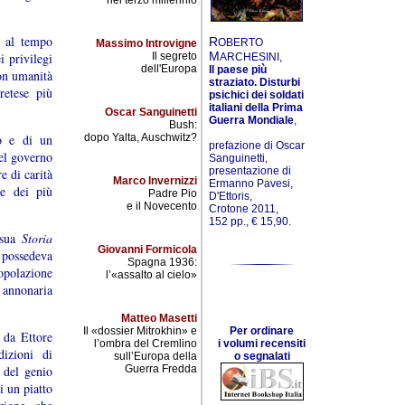
nel terzo millennio
, al tempo
R
OBERTO
Massimo Introvigne
M
i privilegi
Il segreto
ARCHESINI,
dell'Europa
Il paese più
con umanità
straziato. Disturbi
retese più
psichici dei soldati
italiani della Prima
Oscar Sanguinetti
Guerra Mondiale
,
Bush:
to e di un
dopo Yalta, Auschwitz?
prefazione di Oscar
el governo
Sanguinetti,
presentazione di
e di carità
Marco Invernizzi
Ermanno Pavesi,
 e dei più
Padre Pio
D'Ettoris,
e il Novecento
Crotone 2011,
152 pp., € 15,90.
 sua
Storia
Giovanni Formicola
possedeva
Spagna 1936:
opolazione
l’«assalto al cielo»
 annonaria
Matteo Masetti
Il «dossier Mitrokhin» e
Per ordinare
 da Ettore
l’ombra del Cremlino
i volumi recensiti
izioni di
sull’Europa della
o segnalati
o del genio
Guerra Fredda
i un piatto