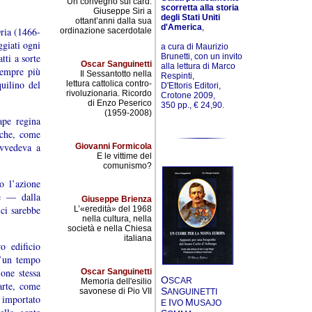
Un convegno sul card.
scorretta alla storia
Giuseppe Siri a
degli Stati Uniti
ottant’anni dalla sua
d'America
,
ria (1466-
ordinazione sacerdotale
giati ogni
a cura di Maurizio
Brunetti, con un invito
tti a sorte
Oscar Sanguinetti
alla lettura di Marco
sempre più
Il Sessantotto nella
Respinti,
quilino del
lettura cattolica contro-
D'Ettoris Editori,
rivoluzionaria. Ricordo
Crotone 2009,
di Enzo Peserico
350 pp., € 24,90.
(1959-2008)
ape regina
 che, come
ovvedeva a
Giovanni Formicola
E le vittime del
comunismo?
o l’azione
he — dalla
Giuseppe Brienza
 ci sarebbe
L’«eredità» del 1968
nella cultura, nella
società e nella Chiesa
italiana
ro edificio
d’un tempo
one stessa
Oscar Sanguinetti
O
SCAR
Memoria dell'esilio
arte, come
S
savonese di Pio VII
ANGUINETTI
, importato
I
M
E
VO
USAJO