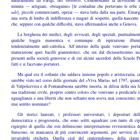
naturalmente da Parigi, del «
biribis
»
.
Ciononostante la devozione d
minuta — artigiani, «bisagnine» [le contadine che portavano le erbe a
ndr
], piccoli commercianti, operai — stava tutta dalla sua parte. Emar
una sorta di limbo di indifferenza o magari di sospetto, quella nascente
che, seppure con qualche difficoltà, stava affermandosi anche a Genova.
La borghesia dei medici, degli avvocati, degli speziali, puntualmente
qualche loggia massonica o comunque di ispirazione illumi
tendenzialmente anti-cattolica. All’interno della quale venivano porta
maturazione quei bacilli giansenistici, che sin dal diciassettesimo se
presenti nella società genovese e di cui alcuni sacerdoti delle Scuole P
fatti e si facevano portatori.
Ma qual era il collante che saldava insieme popolo e aristocrazia, 
sarebbe visto nel corso delle giornate del «Viva Maria» nel 1797, quand
di Valpolcevera e di Fontanabuona sarebbe insorta, in difesa della sua f
sua tradizione civile, proprio contro coloro che venivano a predicarle 
uguaglianza e una libertà che non soltanto non aveva mai conosciuto, 
mai sentito nominare?
Gli storici laureati, i professori universitari, i depositari de
democratica e progressista, che sono soliti squadrare con tanto di cip
rigurgito di quella che essi definiscono interpretazione revisionistica d
finiscono, in mancanza di più convincenti argomenti, per servirsi di 
invariabile etichetta. Quella cioè del «paternalismo» della classe