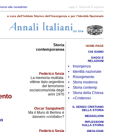
riversi alla newsletter
oggi è
Giovedì 6 agosto
a cura dell’Istituto Storico dell’Insorgenza e per l’Identità Nazionale
Storia
HOME-PAGE
contemporanea
CHI SIAMO
SAGGI E
RELAZIONI
• Insorgenza
• Identità nazionale
Federico Sesia
• Risorgimento
La memoria mutilata:
vittime italo-argentine
• Storia moderna
del terrorismo
• Storia contemp.
socialcomunista degli
• Storia della Chiesa
anni 1970
ento
• «Cristeros»
IL SENSO CRISTIANO
Oscar Sanguinetti
DELLA STORIA
Ma il Muro di Berlino è
MEDAGLIONI
davvero «crollato»?
io
RIFLESSIONI
SULLA STORIA
Federico Sesia
IDEOLOGIE