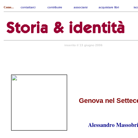
Come...
contattarci
|
contribuire
|
associarsi
|
acquistare libri
|
isc
inserito il 13 giugno 2006
Genova nel Settec
Alessandro Massobr