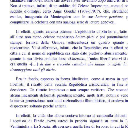
chiamava Sin-ho-ei, nome che doveva aver inventato dopo una crisi di s
Non si trattava, infatti, di un suddito del Celeste Impero ma, come al so
suddito d’oltralpe, certo Ange Goudar (1708-1791?), che, sfruttan
esotica, inaugurata da Montesquieu con le sue
Lettere persiane
,
conquistarsi la celebrità con una analoga serie di lettere genovesi.
In effetti, quanto cercava ottenne. L’epistolario di Sin-ho-ei, fatto
all’altro non meno celebre mandarino Sciam-pi-pi e poi puntualmente
stampe, forniva della Genova settecentesca un quadro quanto
rassicurante. Vi si affermava, infatti, che la Repubblica era in effetti s
città a cui il nome di repubblica era stato dato piuttosto abusivamente
quanto la sua divisa araldica fosse «
Libertas
»,
l’unica libertà che vi si
era quella
«
[…]
di due o trecento cittadini che hanno in effetti la 
tiranneggiare tutti gli altri»
.
Era in fondo, espresso in forma libellistica, come si usava in que
libellisti, il ritratto della vecchia Repubblica aristocratica, in fase 
decadenza. Un ritratto impietoso e non sempre veritiero. Che nascond
alcuni lineamenti deformati parodisticamente, molti tratti nobili e vene
la nuova generazione, nutrita di razionalismo illuministico, si credeva i
disprezzare soltanto perché antichi.
In effetti, la città, che allora contava intorno ai centomila abitant
l’acquisto di Finale aveva esteso la propria signoria su tutta la L
Ventimiglia a La Spezia, attraversava quella fase di torpore, in cui la 