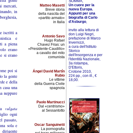
ella gente
S
OMMA,
i mercati,
Un cuore per la
Matteo Masetti
nuova Europa.
Breve storia
ginando, in
Appunti per una
della nascita del
 borghesia,
biografia di Carlo
«partito armato»
d'Asburgo
,
in Italia
invito alla lettura di
 iscritti a
don Luigi Negri,
Antonio Savo
nistica e
prefazione di Marco
Hugo Rafael
Invernizzi,
ti a piena
Chavez Frias: un
a cura dell'Istituto
colo erano
«Presidente-Caudillo»
Storico
a cavallo del mito
ie si erano
dell'Insorgenza e per
comunista
l'Identità Nazionale,
3a ristampa,
D'Ettoris,
come poi si
Ángel David Martín
Crotone 2010,
o la gente
Rubio
224 pp., con ill., €
Le vittime
18,00.
ede e della
della Guerra Civile
in casa una
spagnola
ma neppure
Paolo Martinucci
Dal «centrismo»
lla
vulgata
al Sessantotto
iglio ogni
el passato,
una sola e
Oscar Sanguinetti
La pornografia
 dirigente