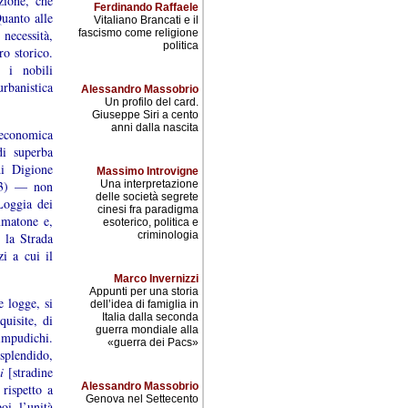
zione, che
Ferdinando Raffaele
Quanto alle
Vitaliano Brancati e il
necessità,
fascismo come religione
politica
o storico.
 i nobili
banistica
Alessandro Massobrio
Un profilo del card.
Giuseppe Siri a cento
anni dalla nascita
 economica
di superba
di Digione
Massimo Introvigne
803) — non
Una interpretazione
delle società segrete
Loggia dei
cinesi fra paradigma
mmatone e,
esoterico, politica e
criminologia
 la Strada
zi a cui il
Marco Invernizzi
Appunti per una storia
e logge, si
dell’idea di famiglia in
Italia dalla seconda
quisite, di
guerra mondiale alla
mpudichi.
«guerra dei Pacs»
splendido,
gi
[stradine
Alessandro Massobrio
rispetto a
Genova nel Settecento
oi l’unità