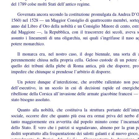
del 1789 colse molti Stati dell’antico regime
.
Governata ancora secondo la costituzione promulgata da Andrea D’O
1560) nel 1528 — un Maggior Consiglio di quattrocento membri, sorteg
anno dal Libro d’Oro della nobiltà e un Consiglio Minore di cento, estra
dal Maggiore —, la Repubblica, con il trascorrere dei secoli, aveva 
assunto i lineamenti di una oligarchia, sui quali s’ingrifasse il naso a
potere monarchico.
Il monarca era, nel nostro caso, il doge biennale, una sorta di 
perennemente chiusa nella propria cella. Geloso custode di un potere
quello dei tribuni della plebe di Roma antica, più che disporre, pr
impedire che chiunque si prendesse l’arbitrio di disporre.
Un potere dunque d’interdizione, che avrebbe rallentato non poc
dell’esecutivo, in un secolo in cui di decisioni rapide ed energic
ribellione della Corsica all’invasione delle armate giacobine francesi —
stato bisogno assoluto.
Quanto alla nobiltà, che costituiva la struttura portante dell’inte
sociale, occorre dire che quanto più essa era ormai priva del nerbo 
tanto maggiormente era avvertita dal popolo minuto come l’incarnazi
dello Stato. È vero che i patrizi si segnalavano, almeno per la gran p
dediti soprattutto alla frequentazione dei salotti galanti e al nuovo gioco