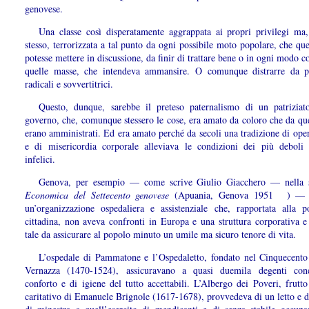
genovese.
Una classe così disperatamente aggrappata ai propri privilegi ma
stesso, terrorizzata a tal punto da ogni possibile moto popolare, che que
potesse mettere in discussione, da finir di trattare bene o in ogni modo 
quelle masse, che intendeva ammansire. O comunque distrarre da p
radicali e sovvertitrici.
Questo, dunque, sarebbe il preteso paternalismo di un patrizia
governo, che, comunque stessero le cose, era amato da coloro che da qu
erano amministrati. Ed era amato perché da secoli una tradizione di oper
e di misericordia corporale alleviava le condizioni dei più deboli
infelici.
Genova, per esempio — come scrive Giulio Giacchero — nella
Economica del Settecento genovese
(Apuania, Genova 1951
) — 
un’organizzazione ospedaliera e assistenziale che, rapportata alla p
cittadina, non aveva confronti in Europa e una struttura corporativa e
tale da assicurare al popolo minuto un umile ma sicuro tenore di vita.
L’ospedale di Pammatone e l’Ospedaletto, fondato nel Cinquecento
Vernazza (1470-1524), assicuravano a quasi duemila degenti cond
conforto e di igiene del tutto accettabili. L’Albergo dei Poveri, frutt
caritativo di Emanuele Brignole (1617-1678), provvedeva di un letto e d