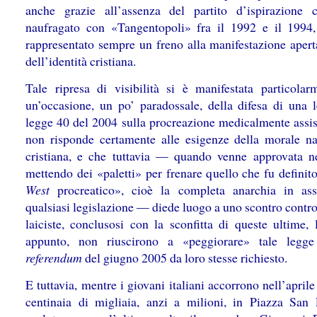
anche grazie all’assenza del partito d’ispirazione cr
naufragato con «Tangentopoli» fra il 1992 e il 1994
rappresentato sempre un freno alla manifestazione aperta
dell’identità cristiana.
Tale ripresa di visibilità si è manifestata particolar
un’occasione, un po’ paradossale, della difesa di una l
legge 40 del 2004 sulla procreazione medicalmente assist
non risponde certamente alle esigenze della morale na
cristiana, e che tuttavia — quando venne approvata n
mettendo dei «paletti» per frenare quello che fu definito
West
procreatico», cioè la completa anarchia in as
qualsiasi legislazione — diede luogo a uno scontro contro
laiciste, conclusosi con la sconfitta di queste ultime, 
appunto, non riuscirono a «peggiorare» tale legge
referendum
del giugno 2005 da loro stesse richiesto.
E tuttavia, mentre i giovani italiani accorrono nell’april
centinaia di migliaia, anzi a milioni, in Piazza San 