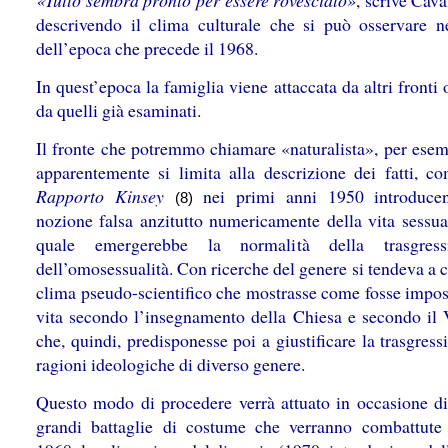
«Tutto sembra pronto per essere rovesciato»
, scrive Cav
descrivendo il clima culturale che si può osservare nel
dell’epoca che precede il 1968.
In quest’epoca la famiglia viene attaccata da altri fronti 
da quelli già esaminati.
Il fronte che potremmo chiamare «naturalista», per esem
apparentemente si limita alla descrizione dei fatti, co
Rapporto Kinsey
nei primi anni 1950 introduce
(8)
nozione falsa anzitutto numericamente della vita sessual
quale emergerebbe la normalità della trasgres
dell’omosessualità. Con ricerche del genere si tendeva a 
clima pseudo-scientifico che mostrasse come fosse imposs
vita secondo l’insegnamento della Chiesa e secondo il 
che, quindi, predisponesse poi a giustificare la trasgres
ragioni ideologiche di diverso genere.
Questo modo di procedere verrà attuato in occasione di 
grandi battaglie di costume che verranno combattute