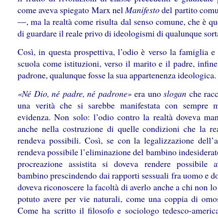
come aveva spiegato Marx nel
Manifesto
del partito com
—, ma la realtà come risulta dal senso comune, che è q
di guardare il reale privo di ideologismi di qualunque sort
Così, in questa prospettiva, l’odio è verso la famiglia e
scuola come istituzioni, verso il marito e il padre, infine
padrone, qualunque fosse la sua appartenenza ideologica.
«Né Dio, né padre, né padrone»
era uno
slogan
che rac
una verità che si sarebbe manifestata con sempre 
evidenza. Non solo: l’odio contro la realtà doveva mani
anche nella costruzione di quelle condizioni che la re
rendeva possibili. Così, se con la legalizzazione dell’a
rendeva possibile l’eliminazione del bambino indesiderat
procreazione assistita si doveva rendere possibile 
bambino prescindendo dai rapporti sessuali fra uomo e do
doveva riconoscere la facoltà di averlo anche a chi non l
potuto avere per vie naturali, come una coppia di omos
Come ha scritto il filosofo e sociologo tedesco-americ