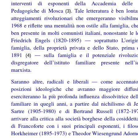
interventi di esponenti della Accademia delle 
Pedagogiche di Mosca
. Tale letteratura è ben lonta
(3)
atteggiamenti rivoluzionari che emergeranno visibilm
1968 e riflette una mentalità non ostile alla famiglia, c
ben presente in molti comunisti italiani, nonostante le l
Friedrich Engels (1820-1895) — soprattutto L’origi
famiglia, della proprietà privata e dello Stato,
prima 
1891
— sulla famiglia e il potenziale rivoluzi
(4)
disgregatore dell’istituto familiare presente nell’i
marxista.
Saranno altre, radicali e liberali — come accenna
posizioni ideologiche che avranno maggiore diffus
eserciteranno la più profonda influenza dissolvitrice dell
familiare in quegli anni, a partire dal nichilismo di J
Sartre (1905-1980) e di Bertrand Russell (1872-19
arrivare alla critica alla società borghese della cosiddet
di Francoforte con i suoi principali esponenti, i filo
Horkheimer (1895-1973) e Theodor Wiesengrund Adorn