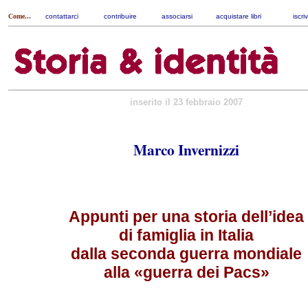
Come...
contattarci
|
contribuire
|
associarsi
|
acquistare libri
|
iscri
inserito il 23 febbraio 2007
Marco Invernizzi
Appunti per una storia dell’idea
di famiglia in Italia
dalla seconda guerra mondiale
alla «guerra dei Pacs»