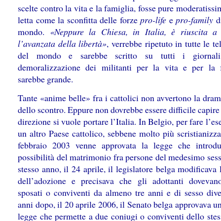
scelte contro la vita e la famiglia, fosse pure moderatissi
letta come la sconfitta delle forze
pro-life
e
pro-family
di
mondo.
«Neppure la Chiesa, in Italia, è riuscita a
l’avanzata della libertà»
, verrebbe ripetuto in tutte le te
del mondo e sarebbe scritto su tutti i giornal
demoralizzazione dei militanti per la vita e per la 
sarebbe grande.
Tante «anime belle» fra i cattolici non avvertono la dra
dello scontro. Eppure non dovrebbe essere difficile capire
direzione si vuole portare l’Italia. In Belgio, per fare l’e
un altro Paese cattolico, sebbene molto più scristianizza
febbraio 2003 venne approvata la legge che introd
possibilità del matrimonio fra persone del medesimo sess
stesso anno, il 24 aprile, il legislatore belga modificava l
dell’adozione e precisava che gli adottanti dovevan
sposati o conviventi da almeno tre anni e di sesso dive
anni dopo, il 20 aprile 2006, il Senato belga approvava 
legge che permette a due coniugi o conviventi dello stes