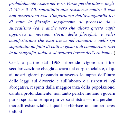
probabilmente essere nel vero. Forse perché intese, negli
il ’45 e il ’60, soprattutto alla resistenza contro il c
non avvertirono esse l’importanza dell’avanguardia lett
di tutta la filosofia soggiacente al processo da 
surrealismo (ed è anche vero che allora questo capi
appariva in nessuna storia della filosofia); e vide
manifestazioni che essa aveva nel romanzo e nello spe
soprattutto un fatto di cattivo gusto o di commercio: ra
la pornografia, laddove si trattava invece dell’erotismo»
Così, a partire dal 1968, riprende vigore un itine
secolarizzazione che già covava nel corpo sociale e, di qu
ai nostri giorni passando attraverso le tappe dell’intr
delle leggi sul divorzio e sull’aborto e i rispettivi
re
abrogativi, respinti dalla maggioranza della popolazione.
cambia profondamente, non tanto perché mutano i gover
pur si spostano sempre più verso sinistra —, ma perché 
modelli esistenziali ai quali si riferisce un numero cre
italiani.