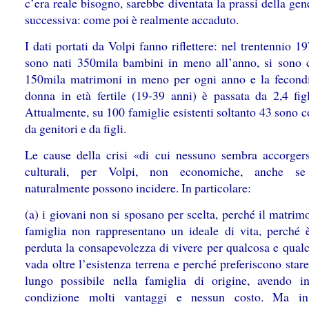
c’era reale bisogno, sarebbe diventata la prassi della ge
successiva: come poi è realmente accaduto.
I dati portati da Volpi fanno riflettere: nel trentennio 
sono nati 350mila bambini in meno all’anno, si sono c
150mila matrimoni in meno per ogni anno e la fecondi
donna in età fertile (19-39 anni) è passata da 2,4 figl
Attualmente, su 100 famiglie esistenti soltanto 43 sono 
da genitori e da figli.
Le cause della crisi «di cui nessuno sembra accorger
culturali, per Volpi, non economiche, anche se
naturalmente possono incidere. In particolare:
(a) i giovani non si sposano per scelta, perché il matrim
famiglia non rappresentano un ideale di vita, perché 
perduta la consapevolezza di vivere per qualcosa e qual
vada oltre l’esistenza terrena e perché preferiscono stare
lungo possibile nella famiglia di origine, avendo i
condizione molti vantaggi e nessun costo. Ma in