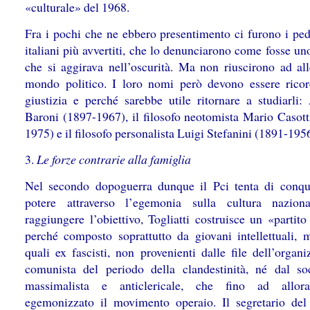
«culturale» del 1968.
Fra i pochi che ne ebbero presentimento ci furono i ped
italiani più avvertiti, che lo denunciarono come fosse un
che si aggirava nell’oscurità. Ma non riuscirono ad alle
mondo politico. I loro nomi però devono essere ricor
giustizia e perché sarebbe utile ritornare a studiarli:
Baroni (1897-1967), il filosofo neotomista Mario Casott
1975) e il filosofo personalista Luigi Stefanini (1891-195
3.
Le forze contrarie alla famiglia
Nel secondo dopoguerra dunque il Pci tenta di conqui
potere attraverso l’egemonia sulla cultura nazion
raggiungere l’obiettivo, Togliatti costruisce un «partit
perché composto soprattutto da giovani intellettuali, m
quali ex fascisti, non provenienti dalle file dell’organ
comunista del periodo della clandestinità, né dal so
massimalista e anticlericale, che fino ad allor
egemonizzato il movimento operaio. Il segretario del