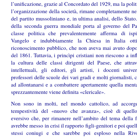
l’unificazione, grazie al Concordato del 1929, ma la polit
l’organizzazione della società, rimane completamente ne
del partito mussoliniano e, in ultima analisi, dello Stato
della seconda guerra mondiale porta al governo del P
classe politica che prevalentemente afferma di ispi
Vangelo e indubbiamente la Chiesa in Italia ott
riconoscimento pubblico, che non aveva mai avuto dopo
del 1861. Tuttavia, i princìpi cristiani non riescono a in
la cultura delle classi dirigenti del Paese, che attrav
intellettuali, gli editori, gli artisti, i docenti univer
professori delle scuole dei vari gradi e molti giornalisti,
ad allontanarsi e a combattere apertamente quella menta
sprezzantemente viene definita «clericale».
Non sono in molti, nel mondo cattolico, ad accorg
tempestività del «nuovo che avanza», cioè di quello
eversivo che, per rimanere nell’ambito del tema della f
avrebbe messo in crisi il rapporto figli-genitori e poi quell
stessi coniugi e che sarebbe poi esploso nella Riv