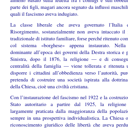
almeno basato sulla fedeltà fra i coniugi e sull’obbed
parte dei figli, magari ancora segnato da influssi maschili
quali il fascismo aveva indugiato.
La classe liberale che aveva governato l’Italia 
Risorgimento, sostanzialmente non aveva intaccato il
tradizionale di istituto familiare, forse perché ritenuto co
col sistema «borghese» appena instaurato. Nella 
dominante all’epoca dei governi della Destra storica e p
Sinistra, dopo il 1876, la religione — e di conseg
centralità della famiglia — viene tollerata e ritenuta u
disporre i cittadini all’obbedienza verso l’autorità, pu
pretenda di costruire una società ispirata alla dottrina
della Chiesa, cioè una civiltà cristiana.
Con l’instaurazione del fascismo nel 1922 e la costruzio
Stato autoritario a partire dal 1925, la religion
largamente praticata dalla maggioranza della popolaz
sempre in una prospettiva individualistica. La Chiesa ot
riconoscimento giuridico delle libertà che aveva perd