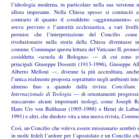
l’ideologia moderna, in particolare nella sua versione m
allora imperante. Nella Chiesa spesso si cominciò a
contrario di quanto il cosiddetto «aggiornamento» co
aveva previsto e l’autorità ecclesiastica, a vari livell
permise che l’interpretazione del Concilio come
rivoluzionario nella storia della Chiesa diventasse 
comune. Comunque questa lettura del Vaticano II, promos
cosiddetta «scuola di Bologna» — di cui sono es
principali Giuseppe Dossetti (1913-1996), Giuseppe Al
Alberto Melloni —, divenne la più accreditata, anch
l’unica realmente proposta soprattutto negli ambienti intel
almeno fino a quando dalla rivista
Concilium.
Internazionale di Teologia
— di orientamenti progressi
staccarono alcuni importanti teologi, come Joseph Ra
Hans Urs von Balthasar (1905-1988) e Henri de Luba
1991) e altri, che diedero vita a una nuova rivista,
Commu
Così, un Concilio che voleva essere missionario sembrò 
in molti fedeli l’ardore per l’apostolato e un Concilio c