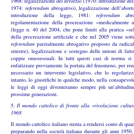
1968: legalizzazione del divorzio (1970: introduzione del
1974:
referendum
abrogativo), legalizzazione dell’abort
introduzione della legge, 1981:
referendum
abrog
regolamentazione della procreazione «medicalmente as
(legge n. 40 del 2004, che pone limiti alla pratica «se
della procreazione artificiale e che nel 2005 viene sott
referendum
parzialmente abrogativo proposto da radicali
sinistre), legalizzazione e sostegno delle unioni di fatt
coppie omosessuali. In tutti questi casi di norma si
enfatizzare previamente la portata del fenomeno, per ren
necessario un intervento legislativo, che lo regolarizz
intanto, lo giustifichi in qualche modo, nella consapevo
le leggi di oggi diventeranno sempre più un’abitudin
prossime generazioni.
5.
Il mondo cattolico di fronte alla «rivoluzione cultur
1968
Il mondo cattolico italiano stenta a rendersi conto di quan
preparando nella società italiana durante gli anni 1950,