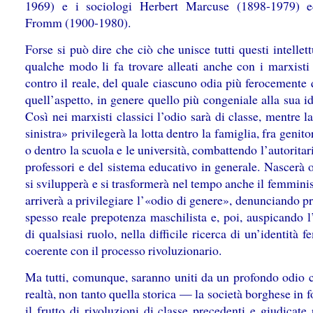
1969) e i sociologi Herbert Marcuse (1898-1979) e
Fromm (1900-1980).
Forse si può dire che ciò che unisce tutti questi intellett
qualche modo li fa trovare alleati anche con i marxisti 
contro il reale, del quale ciascuno odia più ferocemente
quell’aspetto, in genere quello più congeniale alla sua i
Così nei marxisti classici l’odio sarà di classe, mentre 
sinistra» privilegerà la lotta dentro la famiglia, fra genitori
o dentro la scuola e le università, combattendo l’autorita
professori e del sistema educativo in generale. Nascerà 
si svilupperà e si trasformerà nel tempo anche il femmin
arriverà a privilegiare l’«odio di genere», denunciando 
spesso reale prepotenza maschilista e, poi, auspicando l
di qualsiasi ruolo, nella difficile ricerca di un’identità 
coerente con il processo rivoluzionario.
Ma tutti, comunque, saranno uniti da un profondo odio c
realtà, non tanto quella storica — la società borghese in 
il frutto di rivoluzioni di classe precedenti e giudicate 