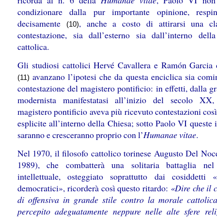
ricorda al n. 6 della
Humanae vitae
, Paolo VI non 
condizionare dalla pur importante opinione, respi
decisamente
, anche a costo di attirarsi una c
(10)
contestazione, sia dall’esterno sia dall’interno dell
cattolica.
Gli studiosi cattolici Hervé Cavallera e Ramón Garcia
avanzano l’ipotesi che da questa enciclica sia comin
(11)
contestazione del magistero pontificio: in effetti, dalla gr
modernista manifestatasi all’inizio del secolo XX
magistero pontificio aveva più ricevuto contestazioni cos
esplicite all’interno della Chiesa; sotto Paolo VI queste 
saranno e cresceranno proprio con l’
Humanae vitae
.
Nel 1970, il filosofo cattolico torinese Augusto Del Noc
1989), che combatterà una solitaria battaglia ne
intellettuale, osteggiato soprattutto dai cosiddetti «c
democratici», ricorderà così questo ritardo:
«Dire che il 
di offensiva in grande stile contro la morale cattolic
percepito adeguatamente neppure nelle alte sfere reli