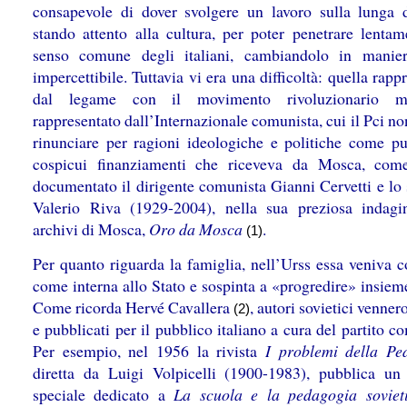
consapevole di dover svolgere un lavoro sulla lunga d
stando attento alla cultura, per poter penetrare lentam
senso comune degli italiani, cambiandolo in manie
impercettibile. Tuttavia vi era una difficoltà: quella rapp
dal legame con il movimento rivoluzionario mo
rappresentato dall’Internazionale comunista, cui il Pci n
rinunciare per ragioni ideologiche e politiche come pu
cospicui finanziamenti che riceveva da Mosca, com
documentato il dirigente comunista Gianni Cervetti e lo 
Valerio Riva (1929-2004), nella sua preziosa indagi
archivi di Mosca,
Oro da Mosca
.
(1)
Per quanto riguarda la famiglia, nell’Urss essa veniva c
come interna allo Stato e sospinta a «progredire» insiem
Come ricorda Hervé Cavallera
, autori sovietici vennero
(2)
e pubblicati per il pubblico italiano a cura del partito c
Per esempio, nel 1956 la rivista
I problemi della Pe
diretta da Luigi Volpicelli (1900-1983), pubblica u
speciale dedicato a
La scuola e la pedagogia soviet