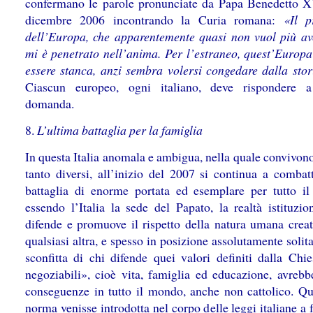
confermano le parole pronunciate da Papa Benedetto X
dicembre 2006 incontrando la Curia romana:
«Il p
dell’Europa, che apparentemente quasi non vuol più aver
mi è penetrato nell’anima. Per l’estraneo, quest’Europ
essere stanca, anzi sembra volersi congedare dalla stor
Ciascun europeo, ogni italiano, deve rispondere a
domanda.
8.
L’ultima battaglia per la famiglia
In questa Italia anomala e ambigua, nella quale convivon
tanto diversi, all’inizio del 2007 si continua a combat
battaglia di enorme portata ed esemplare per tutto i
essendo l’Italia la sede del Papato, la realtà istituzio
difende e promuove il rispetto della natura umana creat
qualsiasi altra, e spesso in posizione assolutamente solit
sconfitta di chi difende quei valori definiti dalla Chi
negoziabili», cioè vita, famiglia ed educazione, avrebb
conseguenze in tutto il mondo, anche non cattolico. Q
norma venisse introdotta nel corpo delle leggi italiane a 