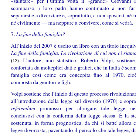
«salutare» per l’ultima volta il «grande» Giovanni 
scomparso, i loro padri hanno continuato a non far 
separarsi e a divorziare e, soprattutto, a non sposarsi, né 
né civilmente — ma neppure a convivere, come si vedrà.
7.
La fine della famiglia?
All’inizio del 2007 è uscito un libro con un titolo inequi
La fine della famiglia. La rivoluzione di cui non ci siam
. L’autore, uno statistico, Roberto Volpi, sostiene 
(13)
confortata da molteplici dati e grafici, che in Italia è sco
famiglia così come era concepita fino al 1970, cio
composta da genitori e figli.
Volpi sostiene che l’inizio di questo processo rivoluzionar
all’introduzione della legge sul divorzio (1970) e sopra
referendum
promosso per abrogare tale legge ne
conclusosi con la conferma della legge stessa. È la ste
sostenuta, in forma prognostica, da chi si batté allora 
legge divorzista, paventando il pericolo che tale legge, d