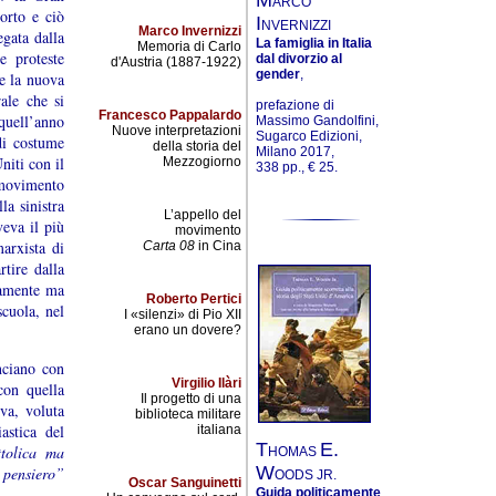
ARCO
orto e ciò
I
NVERNIZZI
Marco Invernizzi
egata dalla
La famiglia in Italia
Memoria di Carlo
e proteste
dal divorzio al
d'Austria (1887-1922)
gender
,
he la nuova
ale che si
prefazione di
Francesco Pappalardo
quell’anno
Massimo Gandolfini,
Nuove interpretazioni
Sugarco Edizioni,
di costume
della storia del
Milano 2017,
niti con il
Mezzogiorno
338 pp., € 25.
l movimento
la sinistra
L’appello del
veva il più
movimento
arxista di
Carta 08
in Cina
tire dalla
osamente ma
Roberto Pertici
scuola, nel
I «silenzi» di Pio XII
erano un dovere?
nciano con
Virgilio Ilàri
con quella
Il progetto di una
ova, voluta
biblioteca militare
astica del
italiana
T
E.
ttolica ma
HOMAS
W
pensiero”
OODS JR.
Oscar Sanguinetti
Guida politicamente