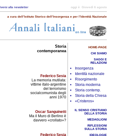
riversi alla newsletter
oggi è
Giovedì 6 agosto
a cura dell’Istituto Storico dell’Insorgenza e per l’Identità Nazionale
Storia
HOME-PAGE
contemporanea
CHI SIAMO
SAGGI E
RELAZIONI
• Insorgenza
• Identità nazionale
Federico Sesia
• Risorgimento
La memoria mutilata:
vittime italo-argentine
• Storia moderna
del terrorismo
• Storia contemp.
socialcomunista degli
• Storia della Chiesa
anni 1970
• «Cristeros»
IL SENSO CRISTIANO
Oscar Sanguinetti
DELLA STORIA
Ma il Muro di Berlino è
MEDAGLIONI
davvero «crollato»?
RIFLESSIONI
SULLA STORIA
Federico Sesia
IDEOLOGIE