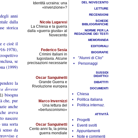
DEL NOVECENTO
Identità ucraina: una
«invenzione»?
LETTURE
 degli anni
RECENSIONI
ntale dalla
SCHEDE
Nicola Lugaresi
BIBLIOGRAFICHE
La Chiesa e la guerra
se storica
dalla «guerra giusta» al
NORME PER LA
REDAZIONE DEI TESTI
Novecento
MEMORANDA
e e cioè il
EDITORIALI
916-1978),
Federico Sesia
BIOGRAFIE
Crimini italiani in
rospettivo
• "Alunni di Clio"
Iugoslavia. Alcune
onclusa, se
precisazioni necessarie
• Personaggi
ona (1999)
SUSSIDI
DIDATTICI
Oscar Sanguinetti
Grande Guerra e
pendere la
DIBATTITI
Rivoluzione europea
ca dovesse
DOCUMENTI
bisogna
• Chiesa
1)
• Politica italiana
tà che, pur
Marco Invernizzi
• Politica internaz.
Una lettura del
razie anche
«berlusconismo»
che aveva
ATTIVITÀ
tto nascere
• Progetti
 una sorta
Oscar Sanguinetti
• Eventi svolti
Cento anni fa, la prima
i senso da
• Appuntamenti
guerra mondiale
provviso e
• Note e commenti