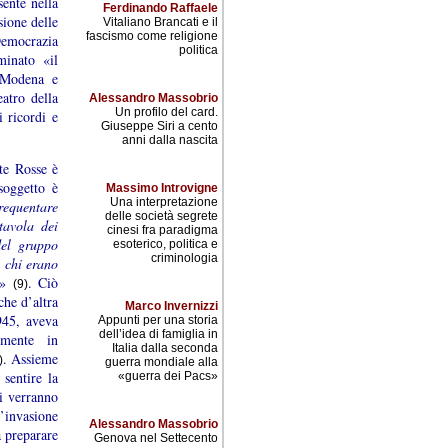
ente nella
Ferdinando Raffaele
ione delle
Vitaliano Brancati e il
fascismo come religione
Democrazia
politica
minato «il
, Modena e
atro della
Alessandro Massobrio
Un profilo del card.
i ricordi e
Giuseppe Siri a cento
anni dalla nascita
te Rosse è
 soggetto è
Massimo Introvigne
Una interpretazione
requentare
delle società segrete
tavola dei
cinesi fra paradigma
del gruppo
esoterico, politica e
criminologia
a chi erano
»
. Ciò
(9)
che d’altra
Marco Invernizzi
945, aveva
Appunti per una storia
dell’idea di famiglia in
lmente in
Italia dalla seconda
. Assieme
)
guerra mondiale alla
 sentire la
«guerra dei Pacs»
ni verranno
’invasione
Alessandro Massobrio
a preparare
Genova nel Settecento