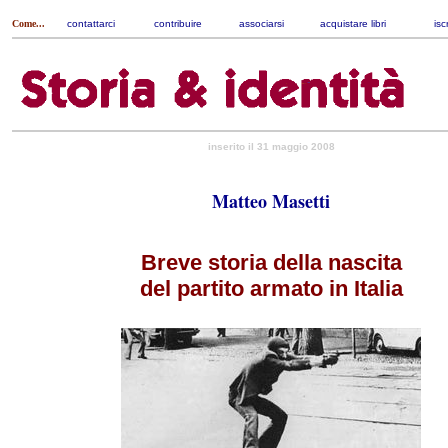
Come...
contattarci
|
contribuire
|
associarsi
|
acquistare libri
|
isc
inserito il 31 maggio 2008
Matteo Masetti
Breve storia della nascita
del partito armato in Italia