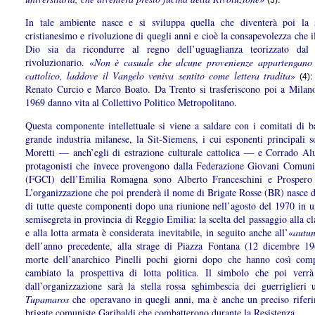
(3)
In tale ambiente nasce e si sviluppa quella che diventerà poi la s
cristianesimo e rivoluzione di quegli anni e cioè la consapevolezza che 
Dio sia da ricondurre al regno dell’uguaglianza teorizzato dal
rivoluzionario. «
Non è casuale che alcune provenienze appartengan
cattolico, laddove il Vangelo veniva sentito come lettera tradita
»
:
(4)
Renato Curcio e Marco Boato. Da Trento si trasferiscono poi a Milan
1969 danno vita al Collettivo Politico Metropolitano.
Questa componente intellettuale si viene a saldare con i comitati di b
grande industria milanese, la Sit-Siemens, i cui esponenti principali 
Moretti — anch’egli di estrazione culturale cattolica — e Corrado Alu
protagonisti che invece provengono dalla Federazione Giovani Comunist
(FGCI) dell’Emilia Romagna sono Alberto Franceschini e Prospero 
L’organizzazione che poi prenderà il nome di Brigate Rosse (BR) nasce d
di tutte queste componenti dopo una riunione nell’agosto del 1970 in un
semisegreta in provincia di Reggio Emilia: la scelta del passaggio alla cl
e alla lotta armata è considerata inevitabile, in seguito anche all’«
autu
dell’anno precedente, alla strage di Piazza Fontana (12 dicembre 19
morte dell’anarchico Pinelli pochi giorni dopo che hanno così com
cambiato la prospettiva di lotta politica. Il simbolo che poi verrà 
dall’organizzazione sarà la stella rossa sghimbescia dei guerriglieri 
Tupamaros
che operavano in quegli anni, ma è anche un preciso riferi
brigate comuniste Garibaldi che combatterono durante la Resistenza.