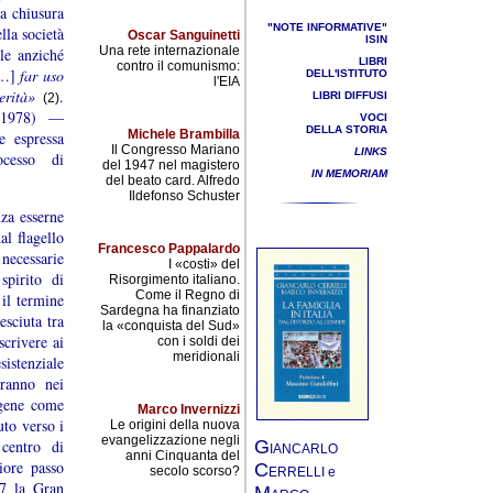
la chiusura
"NOTE INFORMATIVE"
lla società
Oscar Sanguinetti
ISIN
Una rete internazionale
le anziché
LIBRI
contro il comunismo:
…]
far uso
DELL'ISTITUTO
l'EIA
verità»
.
LIBRI DIFFUSI
(2)
7-1978) —
VOCI
DELLA STORIA
Michele Brambilla
e espressa
Il Congresso Mariano
LINKS
cesso di
del 1947 nel magistero
IN MEMORIAM
del beato card. Alfredo
Ildefonso Schuster
nza esserne
al flagello
Francesco Pappalardo
necessarie
I «costi» del
spirito di
Risorgimento italiano.
Come il Regno di
 il termine
Sardegna ha finanziato
esciuta tra
la «conquista del Sud»
crivere ai
con i soldi dei
meridionali
sistenziale
eranno nei
ogene come
Marco Invernizzi
uto verso i
Le origini della nuova
evangelizzazione negli
G
 centro di
IANCARLO
anni Cinquanta del
iore passo
C
secolo scorso?
ERRELLI e
67 la Gran
M