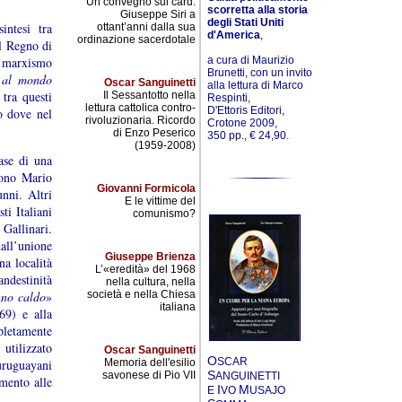
Un convegno sul card.
scorretta alla storia
Giuseppe Siri a
degli Stati Uniti
intesi tra
ottant’anni dalla sua
d'America
,
ordinazione sacerdotale
il Regno di
a cura di Maurizio
 marxismo
Brunetti, con un invito
o al mondo
Oscar Sanguinetti
alla lettura di Marco
 tra questi
Il Sessantotto nella
Respinti,
lettura cattolica contro-
D'Ettoris Editori,
o dove nel
rivoluzionaria. Ricordo
Crotone 2009,
di Enzo Peserico
350 pp., € 24,90.
(1959-2008)
ase di una
sono Mario
Giovanni Formicola
nni. Altri
E le vittime del
i Italiani
comunismo?
Gallinari.
all’unione
Giuseppe Brienza
a località
L’«eredità» del 1968
andestinità
nella cultura, nella
nno caldo
»
società e nella Chiesa
italiana
69) e alla
pletamente
utilizzato
Oscar Sanguinetti
O
SCAR
uruguayani
Memoria dell'esilio
S
savonese di Pio VII
ANGUINETTI
mento alle
I
M
E
VO
USAJO