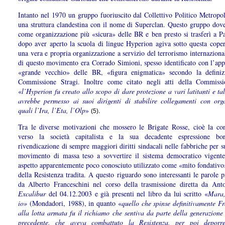
Intanto nel 1970 un gruppo fuoriuscito dal Collettivo Politico Metropol
una struttura clandestina con il nome di Superclan. Questo gruppo dove
come organizzazione più «sicura» delle BR e ben presto si trasferì a Pa
dopo aver aperto la scuola di lingue Hyperion agiva sotto questa cope
una vera e propria organizzazione a servizio del terrorismo internazion
di questo movimento era Corrado Simioni, spesso identificato con l’appe
«grande vecchio» delle BR, «figura enigmatica» secondo la definiz
Commissione Stragi. Inoltre come citato negli atti della Commis
«
l’Hyperion fu creato allo scopo di dare protezione a vari latitanti e ta
avrebbe permesso ai suoi dirigenti di stabilire collegamenti con orga
quali l’Ira, l’Eta, l’Olp
»
.
(5)
Tra le diverse motivazioni che mossero le Brigate Rosse, cioè la con
verso la società capitalista e la sua decadente espressione bor
rivendicazione di sempre maggiori diritti sindacali nelle fabbriche per s
movimento di massa teso a sovvertire il sistema democratico vigente
aspetto apparentemente poco conosciuto utilizzato come «mito fondativo»
della Resistenza tradita. A questo riguardo sono interessanti le parole 
da Alberto Franceschini nel corso della trasmissione diretta da Ant
Excalibur
del 04.12.2003
e già presenti nel libro da lui scritto «
Mara,
io»
(Mondadori, 1988), in quanto «
quello che spinse definitivamente F
alla lotta armata fu il richiamo che sentiva da parte della generazione
precedente, che aveva combattuto la Resistenza, per poi deporr