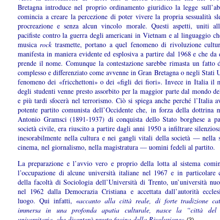
Bretagna introduce nel proprio ordinamento giuridico la legge sull’ab
comincia a creare la percezione di poter vivere la propria sessualità sl
procreazione e senza alcun vincolo morale. Questi aspetti, uniti all
pacifiste contro la guerra degli americani in Vietnam e al linguaggio c
musica
rock
trasmette, portano a quel fenomeno di rivoluzione cultur
manifesta in maniera evidente ed esplosiva a partire dal 1968 e che da 
prende il nome. Comunque la contestazione sarebbe rimasta un fatto 
complesso e differenziato come avvenne in Gran Bretagna o negli Stati U
fenomeno dei «fricchettoni» o dei «figli dei fiori». Invece in Italia i
degli studenti venne presto assorbito per la maggior parte dal mondo del
e più tardi sfocerà nel terrorismo. Ciò si spiega anche perché l’Italia a
potente partito comunista dell’Occidente che, in forza della dottrina m
Antonio Gramsci (1891-1937) di conquista dello Stato borghese a par
società civile, era riuscito a partire dagli anni 1950 a infiltrare silenzi
inesorabilmente nella cultura e nei gangli vitali della società — nella 
cinema, nel giornalismo, nella magistratura — uomini fedeli al partito.
La preparazione e l’avvio vero e proprio della lotta al sistema comi
l’occupazione di alcune università italiane nel 1967 e in particolare 
della facoltà di Sociologia dell’Università di Trento, un’università nu
nel 1962 dalla Democrazia Cristiana e accettata dall’autorità ecclesi
luogo. Qui infatti,
«accanto alla città reale, di forte tradizione ca
immersa in una profonda apatia culturale, nasce la “città del 
universitaria, che diventerà presto fucina della Rivoluzione»
.