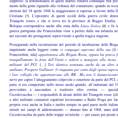
soppressi: la testimonianza di questi martiri rimarrà comunque ben pres
mente della gente riguardo alla violenza del comunismo, quando in occas
elezioni del 18 aprile 1948 la maggioranza si espresse a favore della 
Cristiana
. L’epicentro di questi eccidi della guerra civile deno
(7)
Triangolo rosso» e che si trova tra le province di Reggio Emilia
Bologna corrispondeva anche alla zona della
Linea Gotica
e fu te
(8)
guerra partigiana che Franceschini visse a partire dalla sua infanzia ne
nei racconti dei protagonisti sopravvissuti a quella tragica stagione.
Proseguendo nella ricostruzione del periodo di incubazione delle Briga
inquietante anche leggere come «
i compagni sapevano della sua
[il
Franceschini, nda]
appartenenza alle Brigate Rosse, eppure lui poteva f
tranquillamente la festa dell’Unità e sedersi a mangiare alla stessa 
militanti del PCI.
[…]
Tesi identica sostenuta anche da un altro 
emiliano, Prospero Gallinari: il cinquanta per cento degli operai sapev
i loro colleghi che appartenevano alle BR.. Ma non li denunciavano
serve per capire l’atteggiamento colpevole e omertoso da parte del PCI, 
parte si era comportato nello stesso modo quando, all’indomani del 1
provveduto a nascondere e trasferire oltre cortina — specia
Cecoslovacchia — i responsabili di alcuni delitti del Triangolo rosso
(10
a altri militanti comunisti espatriati lavoreranno a Radio Praga per far
propria voce anche in Italia e inoltre sempre in quel paese molti italia
istruiti nei campi di addestramento — almeno fino al 1968, anno dell
Cecoslovacchia da parte delle truppe sovietiche — per essere poi pronti 