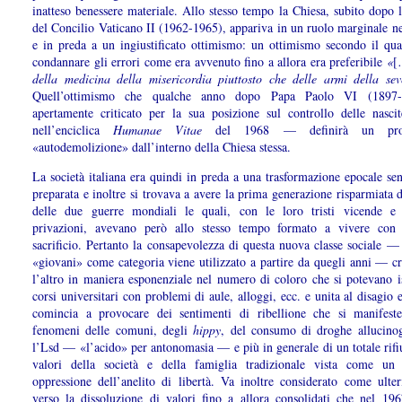
inatteso benessere materiale. Allo stesso tempo la Chiesa, subito dopo 
del Concilio Vaticano II (1962-1965), appariva in un ruolo marginale ne
e in preda a un ingiustificato ottimismo: un ottimismo secondo il qua
condannare gli errori come era avvenuto fino a allora era preferibile
«
[
della medicina della misericordia piuttosto che delle armi della se
Quell’ottimismo che qualche anno dopo Papa Paolo VI (189
apertamente criticato per la sua posizione sul controllo delle nascit
nell’enciclica
Humanae Vitae
del 1968 — definirà un pro
«autodemolizione» dall’interno della Chiesa stessa.
La società italiana era quindi in preda a una trasformazione epocale se
preparata e inoltre si trovava a avere la prima generazione risparmiata d
delle due guerre mondiali le quali, con le loro tristi vicende e 
privazioni, avevano però allo stesso tempo formato a vivere con 
sacrificio. Pertanto la consapevolezza di questa nuova classe sociale —
«giovani» come categoria viene utilizzato a partire da quegli anni — cr
l’altro in maniera esponenziale nel numero di coloro che si potevano is
corsi universitari con problemi di aule, alloggi, ecc. e unita al disagio e
comincia a provocare dei sentimenti di ribellione che si manifest
fenomeni delle comuni, degli
hippy
, del consumo di droghe allucin
l’Lsd — «l’acido» per antonomasia — e più in generale di un totale rifi
valori della società e della famiglia tradizionale vista come un
oppressione dell’anelito di libertà. Va inoltre considerato come ulter
verso la dissoluzione di valori fino a allora consolidati che nel 19