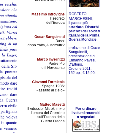
nel terzo millennio
un vecchio
valore che
R
OBERTO
Massimo Introvigne
no stimolo
M
Il segreto
ARCHESINI,
comunismo.
dell'Europa
Il paese più
tigiano col
straziato. Disturbi
psichici dei soldati
rti. Vorrei
italiani della Prima
Oscar Sanguinetti
potrebbero
Guerra Mondiale
,
Bush:
ning di un
dopo Yalta, Auschwitz?
prefazione di Oscar
diede pure
Sanguinetti,
 la Luger,
presentazione di
Marco Invernizzi
sattamente
Ermanno Pavesi,
Padre Pio
D'Ettoris,
della Sit-
e il Novecento
Crotone 2011,
la puntata
152 pp., € 15,90.
istola del
Giovanni Formicola
o modo dare
Spagna 1936:
re traditi
l’«assalto al cielo»
vano dare
nda Guerra
Matteo Masetti
erra civile
Il «dossier Mitrokhin» e
Per ordinare
partigiana
l’ombra del Cremlino
i volumi recensiti
che voleva
sull’Europa della
o segnalati
Guerra Fredda
 in quanto
he vennero