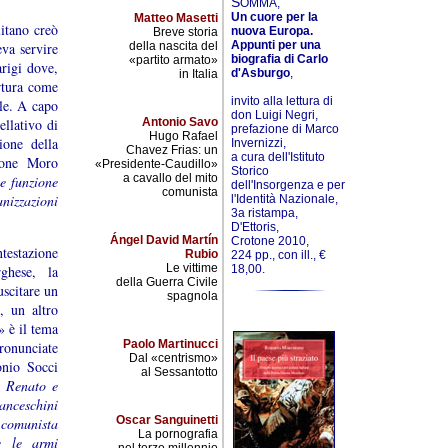
S
OMMA,
Un cuore per la
Matteo Masetti
itano creò
nuova Europa.
Breve storia
Appunti per una
va servire
della nascita del
biografia di Carlo
«partito armato»
rigi dove,
d'Asburgo
,
in Italia
rtura come
invito alla lettura di
ale. A capo
don Luigi Negri,
llativo di
Antonio Savo
prefazione di Marco
Hugo Rafael
ione della
Invernizzi,
Chavez Frias: un
a cura dell'Istituto
sione Moro
«Presidente-Caudillo»
Storico
a cavallo del mito
le funzione
dell'Insorgenza e per
comunista
nizzazioni
l'Identità Nazionale,
3a ristampa,
D'Ettoris,
Ángel David Martín
Crotone 2010,
testazione
Rubio
224 pp., con ill., €
Le vittime
ghese, la
18,00.
della Guerra Civile
uscitare un
spagnola
, un altro
 è il tema
Paolo Martinucci
pronunciate
Dal «centrismo»
onio Socci
al Sessantotto
 Renato e
ranceschini
Oscar Sanguinetti
 comunista
La pornografia
e le armi