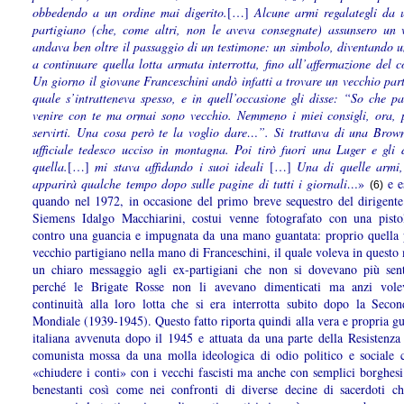
obbedendo a un ordine mai digerito.
[…]
Alcune armi regalategli da 
partigiano (che, come altri, non le aveva consegnate) assunsero un 
andava ben oltre il passaggio di un testimone: un simbolo, diventando u
a continuare quella lotta armata interrotta, fino all’affermazione del 
Un giorno il giovane Franceschini andò infatti a trovare un vecchio par
quale s’intratteneva spesso, e in quell’occasione gli disse: “So che pa
venire con te ma ormai sono vecchio. Nemmeno i miei consigli, ora, 
servirti. Una cosa però te la voglio dare…”. Si trattava di una Brow
ufficiale tedesco ucciso in montagna. Poi tirò fuori una Luger e gli 
quella.
[…]
mi stava affidando i suoi ideali
[…]
Una di quelle armi,
apparirà qualche tempo dopo sulle pagine di tutti i giornali…
»
e e
(6)
quando nel 1972, in occasione del primo breve sequestro del dirigente 
Siemens Idalgo Macchiarini, costui venne fotografato con una pisto
contro una guancia e impugnata da una mano guantata: proprio quella p
vecchio partigiano nella mano di Franceschini, il quale voleva in quest
un chiaro messaggio agli ex-partigiani che non si dovevano più senti
perché le Brigate Rosse non li avevano dimenticati ma anzi vole
continuità alla loro lotta che si era interrotta subito dopo la Seco
Mondiale (1939-1945). Questo fatto riporta quindi alla vera e propria gu
italiana avvenuta dopo il 1945 e attuata da una parte della Resistenza 
comunista mossa da una molla ideologica di odio politico e sociale 
«chiudere i conti» con i vecchi fascisti ma anche con semplici borghesi
benestanti così come nei confronti di diverse decine di sacerdoti c