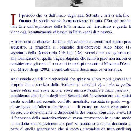
I
l periodo che va dall’inizio degli anni Settanta e arriva alla fine
Ottanta del secolo scorso è caratterizzato in tutta l’Europa occide
nascita e dall’esplosione della lotta armata del terrorismo e quella fa
viene oggi comunemente chiamata in Italia «anni di piombo».
A trent’anni di distanza dal fatto più eclatante avvenuto nel nostro paes
sequestro, la prigionia e l’omicidio dell’onorevole Aldo Moro (1
segretario della Democrazia Cristiana (Dc), vorrei dare uno sguardo ret
alla formazione di quella tragica stagione che sembra però non ancora c
consideriamo gli omicidi avvenuti in anni più recenti di Massimo D’Ant
e di Marco Biagi (2002) rivendicati dalla stessa matrice terroristica.
Analizzando quindi le motivazioni che spinsero allora molti giovani a s
propria vita a servizio della rivoluzione, convinti
«
[…]
che la politi
essere intesa solo come azione, come attacco frontale e senza riserve»
(
considerare che l’Italia degli anni Sessanta del Novecento era una socie
uscita sconfitta dal secondo conflitto mondiale, era stata in grado — g
al sostegno dell’alleato americano — di creare un
boom
economico 
accresciuto notevolmente la disponibilità dei beni di consumo, aveva fa
il fenomeno della motorizzazione di massa provocando in questo modo
di «indotta emancipazione» che però si scontrava con una domanda d
parte di quella generazione che si vedeva circondata da tutto quell’im