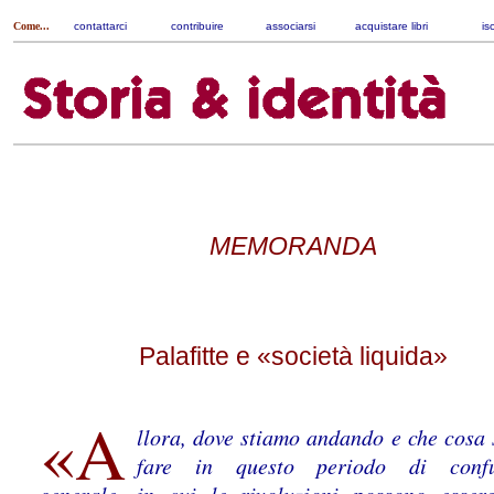
Come...
contattarci
|
contribuire
|
associarsi
|
acquistare libri
|
is
MEMORANDA
Palafitte e «società liquida»
«A
llora, dove stiamo andando e che cosa 
fare in questo periodo di confu