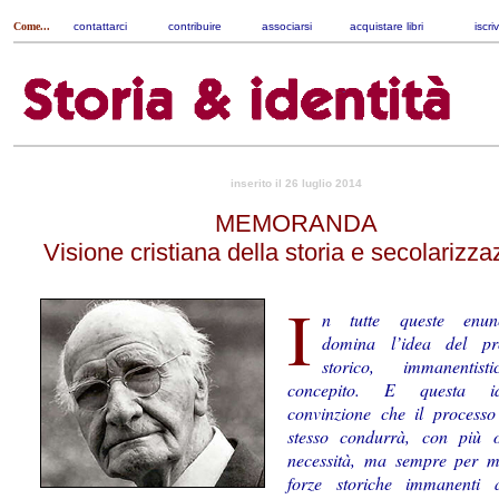
Come...
contattarci
|
contribuire
|
associarsi
|
acquistare libri
|
iscri
inserito il 26 luglio 2014
MEMORANDA
Visione cristiana della storia e secolarizza
I
n tutte queste enunc
domina l’idea del pr
storico, immanentistic
concepito. E questa 
convinzione che il processo
stesso condurrà, con più
necessità, ma sempre per m
forze storiche immanenti