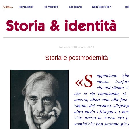
Come...
contattarci
|
contribuire
|
associarsi
|
acquistare libri
|
isc
inserito il 25 marzo 2009
Storia e postmodernità
«S
upponiamo che
mensa tra­sfor­m
che noi stiamo vi
che ci sta cambiando, si s
ancora, alteri sino alla fine
rimane dei costumi, dispong
altro modo i bisogni e i mez
vita; presto la nuova era p
uomini che non saranno più l