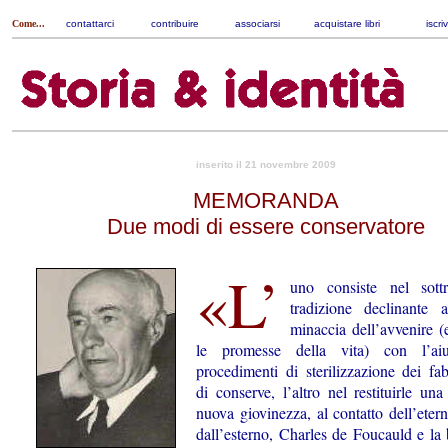
Come...
contattarci
|
contribuire
|
associarsi
|
acquistare libri
|
iscri
inserito il 21 novembre 2009
MEMORANDA
Due modi di essere conservatore
«L’
uno consiste nel sottr
tradizione declinante 
minaccia dell’avvenire (e
le promesse della vita) con l’ai
procedimenti di sterilizzazione dei fab
di conserve, l’altro nel restituirle un
nuova giovinezza, al contatto dell’etern
dall’esterno, Charles de Foucauld e la