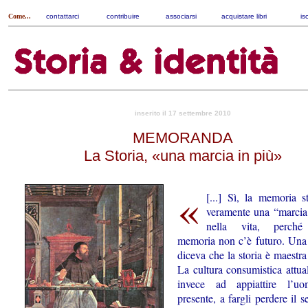
Come...
contattarci
|
contribuire
|
associarsi
|
acquistare libri
|
is
inserito il 17 settembre 2010
MEMORANDA
La Storia, «una marcia in più»
«
[...] Sì, la me­mo­ria s
veramente una “marcia
nella vita, perché
memoria non c’è futuro. Una 
diceva che la storia è maestra 
La cultura consumistica attua
invece ad appiattire l’u
presente, a fargli perdere il s