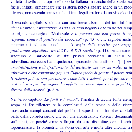
varietà di sviluppi propri della storia italiana ma anche della storia
to
facile, infatti, dimenticare che la storia poteva andare anche in un mod
diverso, non essendo una sequela di fatti legati tra loro da un vincolo di 
Il secondo capitolo si chiude con una breve disamina dei termini "m
"feudalesimo", caratterizzati da una valenza negativa che risale nel tem
un’origine ideologica:
"
Medievale
è il passato che non passa, il ne
rispunta, contro il positivo del
moderno
"
(p. 43) e che ingloba anch
appartenenti ad altre epoche —
"i roghi delle streghe, per esemp
praticarono soprattutto tra il XV e il XVI secolo"
(p. 44). Feudalesimo,
sinonimo di anti-Stato, di fini privati prevalenti su quelli pu
subordinazione eccessiva a qualcuno, ignorando che costituiva
"
[...]
un 
amministrazione e di sfruttamento del territorio che non ha molto di il
arbitrario e che comunque non era l’unico modo di gestire il potere pub
Il sistema poteva non funzionare, come tutti i sistemi, per il prevalere d
particolari o per l’insorgere di conflitti, ma aveva una sua razionalità
diversa dalla nostra"
(p. 50).
Nel terzo capitolo,
Le fonti e i metodi
, l’analisi di alcune fonti esem
scopo di far riflettere sulla complessità della storia e della ricerc
mostrando esempi concreti dei problemi esposti nei primi due capitoli
parte dalla considerazione che per una ricostruzione storica i document
sufficienti, sia perché vanno suffragati da altre discipline, come l’arch
toponomastica, la biometria, la storia dell’arte e molte altre ancora, si