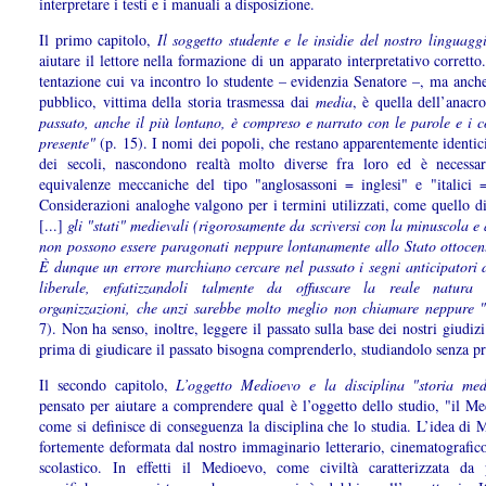
interpretare i testi e i manuali a disposizione.
Il primo capitolo,
Il soggetto studente e le insidie del nostro linguagg
aiutare il lettore nella formazione di un apparato interpretativo corrett
tentazione cui va incontro lo studente – evidenzia Senatore –, ma anche
pubblico, vittima della storia trasmessa dai
media
, è quella dell’anac
passato, anche il più lontano, è compreso e narrato con le parole e i c
presente"
(p. 15). I nomi dei popoli, che restano apparentemente identic
dei secoli, nascondono realtà molto diverse fra loro ed è necessar
equivalenze meccaniche del tipo "anglosassoni = inglesi" e "italici = 
Considerazioni analoghe valgono per i termini utilizzati, come quello d
[...]
gli "stati" medievali (rigorosamente da scriversi con la minuscola e 
non possono essere paragonati neppure lontanamente allo Stato ottoce
È dunque un errore marchiano cercare nel passato i segni anticipatori d
liberale, enfatizzandoli talmente da offuscare la reale natura 
organizzazioni, che anzi sarebbe molto meglio non chiamare neppure "
7). Non ha senso, inoltre, leggere il passato sulla base dei nostri giudizi
prima di giudicare il passato bisogna comprenderlo, studiandolo senza pr
Il secondo capitolo,
L’oggetto Medioevo e la disciplina "storia med
pensato per aiutare a comprendere qual è l’oggetto dello studio, "il Me
come si definisce di conseguenza la disciplina che lo studia. L’idea di
fortemente deformata dal nostro immaginario letterario, cinematografico
scolastico. In effetti il Medioevo, come civiltà caratterizzata da p