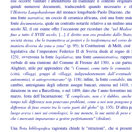
essi occorre valutare l’attendibilità ed esaminare il contesto originar
quindi numerosi documenti, traducendoli quando necessario e chi
l’
Historia Langobardorum
del monaco longobardo Paolo Diacono, che c
una fonte
narrativa
; un coccio di ceramica africana, cioè una fonte mat
fonte
documentaria
, quale un contratto notarile relativo a un mulino ama
secolo XI, il cui esame offre l’occasione per ricordare che
"nel Medioev
fino a tutto il XVIII secolo,
[...]
il diritto non era prodotto dallo Stat
società stessa, che lo trasmetteva ai posteri e lo trasformava nel corso dei
maniera diversa da zona a zona"
(p. 95); le Costituzioni di Melfi, cioè 
legislativa che l’imperatore Federico II di Svevia diede al regno di S
1231, ovverossia la fonte
legislativa
; una fonte
amministrativa
, rappre
verbale di una riunione del Comune di Firenze del 1301, a cui parte
Alighieri, utile per apprendere che
"i Comuni, come tutte le comunità t
(città, villaggi, gruppi di villaggi, indipendentemente dall’eventual
autonomia), si autogovernavano"
(p. 118); infine, la fonte
contabile
, un
cambio, antesignana degli odierni assegni bancari, emessa nel 1410, 
datazione in uso a Barcellona, o nel 1409, dato che l’anno fiorentino ini
marzo, festa dell’Incarnazione:
"È complicato, non c’è dubbio, anche
tempo tali differenze non ponevano problemi, come a noi non pongono p
differenze di fuso orario tra le varie parti del globo"
(p. 135). D’altra p
luogo aveva i suoi usi cronologici, le sue monete, le sue unità di peso e
che i mercanti impararono a gestire perfettamente"
(
ibidem
).
Una
Nota bibliografica
ragionata chiude le "istruzioni", che si prese