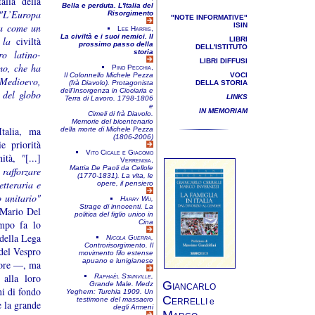
alia della
Bella e perduta. L'Italia del
"L’Europa
Risorgimento
"NOTE INFORMATIVE"
a come un
ISIN
Lee Harris,
La civiltà e i suoi nemici. Il
 la
civiltà
LIBRI
prossimo passo della
DELL'ISTITUTO
ro latino-
storia
LIBRI DIFFUSI
mo, che ha
Pino Pecchia,
Il Colonnello Michele Pezza
VOCI
o Medioevo,
(frà Diavolo). Protagonista
DELLA STORIA
dell’Insorgenza in Ciociaria e
 del globo
LINKS
Terra di Lavoro. 1798-1806
e
IN MEMORIAM
Cimeli di frà Diavolo.
Memorie del bicentenario
Italia, ma
della morte di Michele Pezza
(1806-2006)
e priorità
Vito Cicale e Giacomo
nità,
"
[...]
Verrengia,
Mattia De Paoli da Cellole
 rafforzare
(1770-1831). La vita, le
tteraria e
opere, il pensiero
o unitario"
Harry Wu,
Strage di innocenti. La
 Mario Del
politica del figlio unico in
empo fa lo
Cina
 della Lega
Nicola Guerra,
Controrisorgimento. Il
 del Vespro
movimento filo estense
apuano e lunigianese
asore —, ma
 alla loro
Raphaël Stainville,
G
Grande Male. Medz
IANCARLO
ni di fondo
Yeghern: Turchia 1909. Un
C
testimone del massacro
ERRELLI e
e la grande
degli Armeni
M