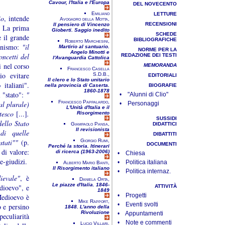
Cavour, l'Italia e l'Europa
DEL NOVECENTO
Emiliano
LETTURE
io
, intende
Avogadro della Motta,
RECENSIONI
Il pensiero di Vincenzo
o. La prima
Gioberti. Saggio inedito
SCHEDE
 il grande
BIBLIOGRAFICHE
Roberto Marchesini,
ronismo:
"il
Martirio al santuario.
NORME PER LA
Angelo Minotti e
oncetti del
REDAZIONE DEI TESTI
l'Avanguardia Cattolica
i nel corso
MEMORANDA
Francesco Casella
io evitare
S.D.B.,
EDITORIALI
Il clero e lo Stato unitario
italiani".
nella provincia di Caserta.
BIOGRAFIE
1860-1878
i "stato":
"
• "Alunni di Clio"
Francesco Pappalardo,
al plurale)
• Personaggi
L'Unità d'Italia e il
ntesco
[...]
.
Risorgimento
SUSSIDI
ello Stato
Giampaolo Pansa,
DIDATTICI
Il revisionista
di quelle
DIBATTITI
stati""
(p.
Giorgio Rumi,
DOCUMENTI
Perché la storia. Itinerari
 di valore:
di ricerca (1963-2006)
• Chiesa
e-giudizi.
• Politica italiana
Alberto Mario Banti,
Il Risorgimento italiano
• Politica internaz.
ievale"
, è
Daniela Orta,
Le piazze d'Italia. 1846-
dioevo", e
ATTIVITÀ
1849
• Progetti
 Medioevo è
Mike Rapport,
• Eventi svolti
 e persino
1848. L'anno della
Rivoluzione
• Appuntamenti
eculiarità
• Note e commenti
Lucio Villari,