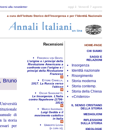
riversi alla newsletter
oggi è
Venerdì 7 agosto
a cura dell’Istituto Storico dell’Insorgenza e per l’Identità Nazionale
Recensioni
HOME-PAGE
CHI SIAMO
SAGGI E
Friedrich von Gentz,
RELAZIONI
L’origine e i princìpi della
Rivoluzione Americana a
• Insorgenza
confronto con l’origine e i
• Identità nazionale
princìpi della Rivoluzione
Francese
• Risorgimento
, Bruno
Ettore Cinnella,
• Storia moderna
1917. La Russia verso
• Storia contemp.
l'abisso
• Storia della Chiesa
Oscar Sanguinetti,
Le Insorgenze. L'Italia
• «Cristeros»
contro Napoleone (1796-
’Università
1814)
IL SENSO CRISTIANO
tituzionale
DELLA STORIA
Marco Invernizzi,
Luigi Gedda e il
manuale di
MEDAGLIONI
movimento cattolico
in Italia
n la storia
RIFLESSIONI
SULLA STORIA
essari per
Umberto Levra
(a cura di),
IDEOLOGIE