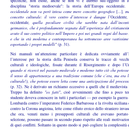
specifiche, non esiste, anche se non vi è dubbio sull’oggetto in It
disciplina "storia medioevale": la storia dell’Europa occidentale.
occidentale non va però intesa come mero concetto geografico
[...]
, m
concetto culturale: il vero centro d’interesse è dunque l’
Occidente
,
occidentale
, quella peculiare civiltà che sarebbe nata dall’incont
germanico, che è profondamente segnata dall’esperienza del cristianesi
avuto il suo centro politico nell’Impero e poi nei grandi regni del bass
e che in età moderna e contemporanea ha sottomesso aree vastissime
esportando i propri modelli"
(p. 31).
Nei manuali un’attenzione particolare è dedicata ovviamente all’
l’interesse per la storia della Penisola conserva le tracce di vecchi
culturali e ideologiche, fissate durante il Risorgimento e dopo l’U
quando si ricercò nel passato medievale e moderno tutto ciò che potesse
il senso di appartenenza a una tradizione comune (che c’era, ma era le
culturale!), che potesse essere letta come una anticipazione del process
(p. 32). Ne è derivato un richiamo eccessivo a quelli che il medievista
Treppo ha definito
"ex fatti"
, cioè avvenimenti che fino a poco t
studente doveva conoscere in tutti i particolari — per esempio la guerra
Lombarda contro l’imperatore Federico Barbarossa e la rivolta siciliana
contro la Corona angioina, lette come rifiuto eroico dello straniero inv
che ora, venuti meno i presupposti culturali che avevano portato
selezione, possono passare in secondo piano rispetto alle reali motivazio
di quei conflitti. Soltanto in questo modo si può cogliere la complessità 