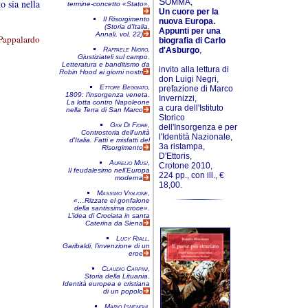
S
o sia nella
OMMA,
termine-concetto «Stato»,
Un cuore per la
Il Risorgimento
nuova Europa.
(Storia d'Italia,
Appunti per una
Annali, vol, 22)
Pappalardo
biografia di Carlo
Raffaele Nigro,
d'Asburgo
,
Giustiziateli sul campo.
Letteratura e banditismo da
invito alla lettura di
Robin Hood ai giorni nostri
don Luigi Negri,
Ettore Beggiato,
prefazione di Marco
1809: l'in­sor­genza veneta.
Invernizzi,
La lotta contro Napoleone
a cura dell'Istituto
nella Terra di San Marco
Storico
Gigi Di Fiore,
dell'Insorgenza e per
Controstoria dell'unità
l'Identità Nazionale,
d'Italia. Fatti e misfatti del
3a ristampa,
Risorgimento
D'Ettoris,
Aurelio Musi,
Crotone 2010,
Il feudalesimo nell’Europa
224 pp., con ill., €
moderna
18,00.
Massimo Viglione,
«…Rizzate el gonfalone
della santissima croce».
L’idea di Crociata in santa
Caterina da Siena
Lucy Riall,
Garibaldi, l'invenzione di un
eroe
Claudio Carpini,
Storia della Lituania.
Identità europea e cristiana
di un popolo
Mario Isnenghi,