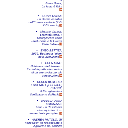
e
Peter Hahne
,
La festa è finita
Olivier Chaline
,
La riforma cattolica
nell’Europa centrale (XVI-
XVIII secolo)
Massimo Viglione
,
L’identità ferita. Il
Risorgimento come
Rivoluzione e la Guerra
Civile Italiana
ENZO BETTIZA
,
1956. Budapest i giorni
della rivoluzione
CHEN MING
,
Nubi nere s’addensano.
L’autobiografia clandestina
di un sopravvissuto alla
persecuzione
DEREK BEALES
e
EUGENIO F.[EDERICO]
BIAGINI
,
Il Risorgimento e
l’unificazione dell’Italia
DANIELA ANNA
SIMONAZZI
,
Azor. La Resistenza
«incompiuta» di un
comandante partigiano
ANDREA MUTOLO
,
Gli
«arreglos» tra l’episcopato e
il governo nel conflitto