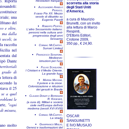
io. Riporta
Révolution française
scorretta alla storia
osandoli:
degli Stati Uniti
Alessandro Angelo
Persico,
ostituisce
d'America
,
Il caso Pio XII. Mezzo
eriale; una
secolo di dibattito su
a cura di Maurizio
Eugenio Pacelli
lfitano del
Brunetti, con un invito
Roberto Pertici,
alla lettura di Marco
o e oltre,
L'altro Sessantotto italiano:
Respinti,
o, ma dalla
percorsi nella cultura anti-
D'Ettoris Editori,
progressista degli anni
 secoli, in
Sessanta
Crotone 2009,
350 pp., € 24,90.
la raccolta
Cormac McCarthy,
Sunset Limited
icilia nel
sentata dal
Francesco Senatore,
Medioevo:
cipò Dante
istruzioni per l'uso
erritoriali
Fulvio Scaglione,
I Cristiani e il Medio Oriente.
e grado di
La grande fuga
a lettera di
Marina Massimi,
secondo la
Il potere e la croce.
Colonizzazione e riduzioni
ziava il 25
dei gesuiti in Brasile
 se a quel
Claudio Donati e Bernhard
roblemi le
R. Kroener,
(a cura di),
Militari e società
arte,
"ogni
civile nell’Europa dell’età
moderna (secoli XVI-XVIII)
 di misura,
Cormac McCarthy,
O
SCAR
La strada
S
ANGUINETTI
ntano molto
Gianfranco Miglio,
I
M
E
VO
USAJO
Genesi e trasformazioni del