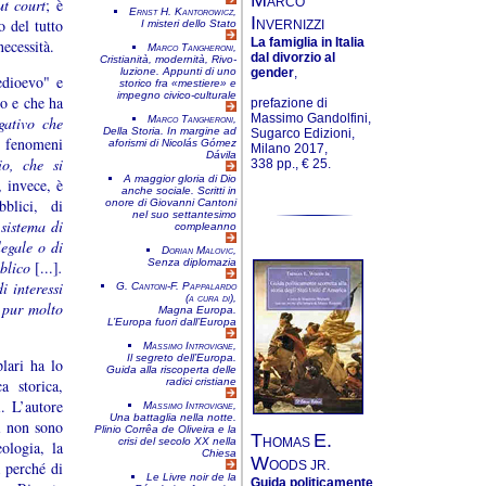
ARCO
ut court
; è
Ernst H. Kantorowicz,
I
o del tutto
NVERNIZZI
I misteri dello Stato
La famiglia in Italia
necessità.
Marco Tangheroni,
dal divorzio al
Cri­stia­nità, moder­nità, Rivo­
gender
,
lu­zione. Appun­ti di uno
edioevo" e
storico fra «mestiere» e
impegno civico-culturale
po e che ha
prefazione di
Massimo Gandolfini,
gativo che
Marco Tangheroni,
Della Storia. In margine ad
Sugarco Edizioni,
e fenomeni
aforismi di Nicolás Gómez
Milano 2017,
Dávila
io, che si
338 pp., € 25.
A maggior gloria di Dio
 invece, è
anche sociale. Scritti in
bblici, di
onore di Giovanni Cantoni
nel suo settantesimo
sistema di
compleanno
legale o di
Dorian Malovic,
Senza diplomazia
blico
[...]
.
i interessi
G. Cantoni-F. Pappalardo
(a cura di),
, pur molto
Magna Europa.
L’Europa fuori dall’Europa
Massimo Introvigne,
Il segreto dell’Europa.
plari ha lo
Guida alla riscoperta delle
a storica,
radici cristiane
. L’autore
Massimo Introvigne,
Una battaglia nella notte.
i non sono
Plinio Corrêa de Oliveira e la
T
E.
HOMAS
crisi del secolo XX nella
eologia, la
Chiesa
W
OODS JR.
a perché di
Le Livre noir de la
Guida politicamente