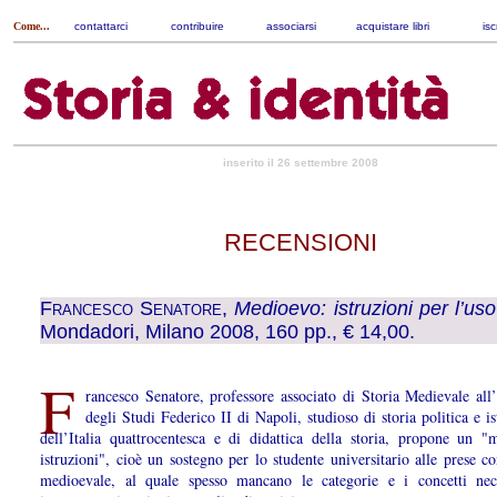
Come...
contattarci
|
contribuire
|
associarsi
|
acquistare libri
|
isc
inserito il 26 settembre 2008
RECENSIONI
Francesco Senatore
,
Medioevo: istruzioni per l’uso
Mondadori, Milano 2008, 160 pp., € 14,00.
F
rancesco Senatore, professore associato di Storia Medievale all
degli Studi Federico II di Napoli, studioso di storia politica e is
dell’Italia quattrocentesca e di didattica della storia, propone un "
istruzioni", cioè un sostegno per lo studente universitario alle prese co
medioevale, al quale spesso mancano le categorie e i concetti nec