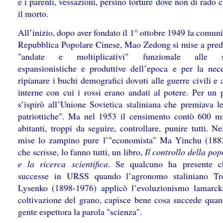
e i parenti, vessazioni, persino torture dove non di rado 
il morto.
All’inizio, dopo aver fondato il 1° ottobre 1949 la comun
Repubblica Popolare Cinese, Mao Zedong si mise a pred
"andate e moltiplicativi" funzionale alle st
espansionistiche e produttive dell’epoca e per la nece
ripianare i buchi demografici dovuti alle guerre civili e a
interne con cui i rossi erano andati al potere. Per un
s’ispirò all’Unione Sovietica staliniana che premiava l
patriottiche". Ma nel 1953 il censimento contò 600 mi
abitanti, troppi da seguire, controllare, punire tutti. 
mise lo zampino pure l’"economista" Ma Yinchu (188
che scrisse, lo fanno tutti, un libro,
Il controllo della po
e la ricerca scientifica
. Se qualcuno ha presente c
successe in URSS quando l’agronomo staliniano Tr
Lysenko (1898-1976) applicò l’evoluzionismo lamarcki
coltivazione del grano, capisce bene cosa succede quan
gente espettora la parola "scienza".