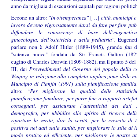
anno da migliaia di esecuzioni capitali per ragioni politic
Eccone un altro:
"In ottemperanza"
[…]
città, municipi e
lavoro devono vigorosamente darsi da fare per fare pubb
diffondere le conoscenze di base dell’eugenetica
ginecologia, dell’ostetricia e della pediatria"
. Eugenet
parlare non è Adolf Hitler (1889-1945), grande
fan
d
"scienza nuova" fondata da Sir Francis Galton (182
cugino di Charles Darwin (1809-1882), ma il punto 5 del 
III, dei
Provvedimenti del Governo del popolo della c
Wuqing in relazione alla completa applicazione delle n
Muncipio di Tianjin
(
1991
)
sulla pianificazione familia
altro:
"Per migliorare la qualità delle statistich
pianificazione familiare, per porre fine a rapporti artefa
consegnati, per assicurare l’autenticità dei dati st
demografici, per ubbidire allo spirito di ricerca della
riportare la verità, dire la verità, per la crescita di 
positiva nei dati sulla sanità, per migliorare lo stile di 
modo pratico ed efficiente, per migliorare le nostre att