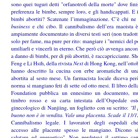
sono quei tuguri detti "orfanotrofi della morte" dove fin
preferenza le bimbe, sempre loro, e gli handicappati. E i
bimbi abortiti? Scatenate l’immaginazione. C’è chi ne 
business
e chi cibo. Il cannibalismo dell’era maoista 
ampiamente documentato in diversi testi seri (non tradott
solo per fame, ma pure per rito: mangiare i "nemici del 
umiliarli e vincerli in eterno. Che però ciò avvenga ancor
a danno di bimbi, per di più abortiti, è raccapricciante. 
Feng e Li Hsih, della rivista
Next
di Hong Kong, nell’otto
hanno descritto la cucina con erbe aromatiche di u
abortita al sesto mese. Un farmacista locale diceva per
norma si mangiano feti di sette od otto mesi. Il libro del
Foundation pubblica un ennesimo un documento, mu
timbro rosso e su carta intestata dell’Ospedale ost
ginecologico di Nanjiing, un foglietto con su scritto:
"Il
buono non è in vendita. Vale una placenta. Scade il 13/
Cannibalismo legale. I lavoratori degli ospedali c
accesso alle placente spesso le mangiano. Dicono s
salutare ed energetico". Non perdetevi il settimo cap