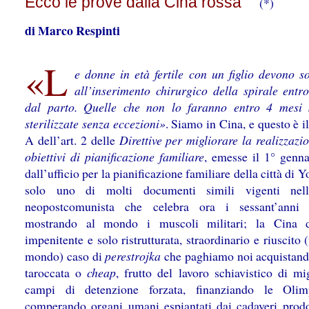
Ecco le prove dalla Cina rossa
(*)
di Marco Respinti
«L
e donne in età fertile con un figlio devono so
all’inserimento chirurgico della spirale entr
dal parto. Quelle che non lo faranno entro 4 mesi
sterilizzate senza eccezioni»
. Siamo in Cina, e questo è 
A dell’art. 2 delle
Direttive per migliorare la realizzazi
obiettivi di pianificazione familiare
, emesse il 1° genn
dall’ufficio per la pianificazione familiare della città di 
solo uno di molti documenti simili vigenti nel
neopostcomunista che celebra ora i sessant’anni 
mostrando al mondo i muscoli militari; la Cina d
impenitente e solo ristrutturata, straordinario e riuscito 
mondo) caso di
perestrojka
che paghiamo noi acquistan
taroccata o
cheap
,
frutto del lavoro schiavistico di mi
campi di detenzione forzata, finanziando le Olim
comperando organi umani espiantati dai cadaveri prodo