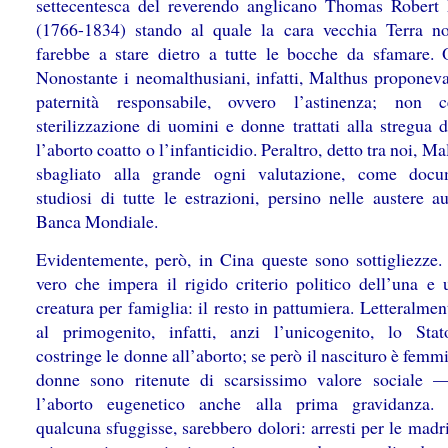
settecentesca del reverendo anglicano Thomas Robert
(1766-1834) stando al quale la cara vecchia Terra n
farebbe a stare dietro a tutte le bocche da sfamare. 
Nonostante i neomalthusiani, infatti, Malthus proponeva
paternità responsabile, ovvero l’astinenza; non c
sterilizzazione di uomini e donne trattati alla stregua d
l’aborto coatto o l’infanticidio. Peraltro, detto tra noi, Ma
sbagliato alla grande ogni valutazione, come docu
studiosi di tutte le estrazioni, persino nelle austere a
Banca Mondiale.
Evidentemente, però, in Cina queste sono sottigliezze.
vero che impera il rigido criterio politico dell’una e 
creatura per famiglia: il resto in pattumiera. Letteralmen
al primogenito, infatti, anzi l’unicogenito, lo Stato
costringe le donne all’aborto; se però il nascituro è fem
donne sono ritenute di scarsissimo valore sociale —
l’aborto eugenetico anche alla prima gravidanza. 
qualcuna sfuggisse, sarebbero dolori: arresti per le madri