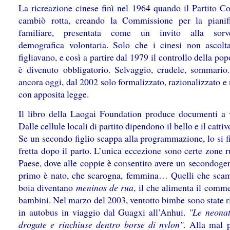
La ricreazione cinese finì nel 1964 quando il Partito C
cambiò rotta, creando la Commissione per la pianif
familiare, presentata come un invito alla sorve
demografica volontaria. Solo che i cinesi non ascolt
figliavano, e così a partire dal 1979 il controllo della po
è divenuto obbligatorio. Selvaggio, crudele, sommario
ancora oggi, dal 2002 solo formalizzato, razionalizzato 
con apposita legge.
Il libro della Laogai Foundation produce documenti a 
Dalle cellule locali di partito dipendono il bello e il catti
Se un secondo figlio scappa alla programmazione, lo si f
fretta dopo il parto. L’unica eccezione sono certe zone r
Paese, dove alle coppie è consentito avere un secondogen
primo è nato, che scarogna, femmina… Quelli che sca
boia diventano
meninos de rua
, il che alimenta il comm
bambini. Nel marzo del 2003, ventotto bimbe sono state r
in autobus in viaggio dal Guagxi all’Anhui.
"Le neona
drogate e rinchiuse dentro borse di nylon"
. Alla mal p