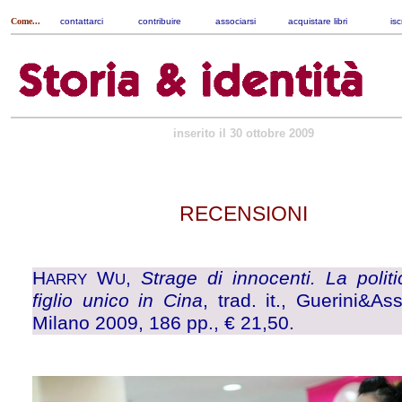
Come...
contattarci
|
contribuire
|
associarsi
|
acquistare libri
|
isc
inserito il 30 ottobre 2009
RECENSIONI
H
W
,
Strage di innocenti. La politi
ARRY
U
figlio unico in Cina
, trad. it., Guerini&Ass
Milano 2009, 186 pp., € 21,50.