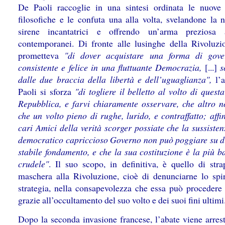
De Paoli raccoglie in una sintesi ordinata le nuove 
filosofiche e le confuta una alla volta, svelandone la n
sirene incantatrici e offrendo un’arma preziosa 
contemporanei. Di fronte alle lusinghe della Rivoluzi
prometteva
"di dover acquistare una forma di gove
consistente e felice in una fluttuante Democrazia,
[...]
s
dalle due braccia della libertà e dell’uguaglianza",
l’a
Paoli si sforza
"di togliere il belletto al volto di quest
Repubblica, e farvi chiaramente osservare, che altro no
che un volto pieno di rughe, lurido, e contraffatto; affi
cari Amici della verità scorger possiate che la sussiste
democratico capriccioso Governo non può poggiare su d
stabile fondamento, e che la sua costituzione è la più b
crudele"
. Il suo scopo, in definitiva, è quello di stra
maschera alla Rivoluzione, cioè di denunciarne lo spir
strategia, nella consapevolezza che essa può procedere 
grazie all’occultamento del suo volto e dei suoi fini ultimi
Dopo la seconda invasione francese, l’abate viene arrest