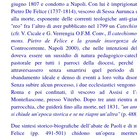
giugno 1807 e condotto a Napoli. Con lui è imprigiona
Pietro De Felice (1737-1814), vescovo di Sessa Aurunca 
alla morte, esponente delle correnti teologiche anti-gia
"reo" fra l’altro di aver pubblicato nel 1799 un
Catechis
(cfr. V. Cicale e G. Verrengia O.F.M. Conv.,
Il catechismo
mons. Pietro de Felice e la grande insorgenza d
Controcorrente, Napoli 2000), che nelle intenzioni del
doveva essere un sussidio di natura pedagogico-catec
pastorale per tutti i parroci della diocesi, perché 
attraversassero senza smarrirsi quel periodo di
sbandamento ideale e denso di eventi a loro volta disori
Senza subire alcun processo, i due ecclesiastici vengono 
Roma e poi confinati, il vescovo ad Assisi e l’
Montefiascone, presso Viterbo. Dopo tre anni rientra n
parrocchia, che guiderà fino alla morte, nel 1831,
"un ann
si chiude un’epoca storica e se ne riapre un’altra"
(p. 488
Due sintesi storico-biografiche dell’abate de Paoli e di
Felice (pp. 491-501) chidono un’opera merite