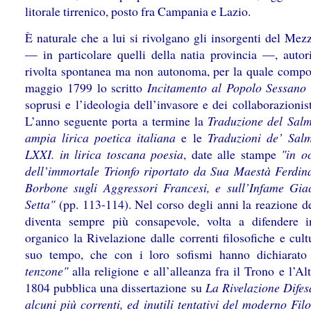
litorale tirrenico, posto fra Campania e Lazio.
È naturale che a lui si rivolgano gli insorgenti del Mez
— in particolare quelli della natia provincia —, autor
rivolta spontanea ma non autonoma, per la quale compo
maggio 1799 lo scritto
Incitamento al Popolo Sessano
soprusi e l’ideologia dell’invasore e dei collaborazionisti
L’anno seguente porta a termine la
Traduzione del Salm
ampia lirica poetica italiana
e le
Traduzioni de’ Sal
LXXI. in lirica toscana poesia
, date alle stampe
"in o
dell’immortale Trionfo riportato da Sua Maestà Ferdin
Borbone sugli Aggressori Francesi, e sull’Infame Gia
Setta"
(pp. 113-114). Nel corso degli anni la reazione de
diventa sempre più consapevole, volta a difendere
organico la Rivelazione dalle correnti filosofiche e cult
suo tempo, che con i loro sofismi hanno dichiarat
tenzone"
alla religione e all’alleanza fra il Trono e l’Al
1804 pubblica una dissertazione su
La Rivelazione Difes
alcuni più correnti, ed inutili tentativi del moderno Fil