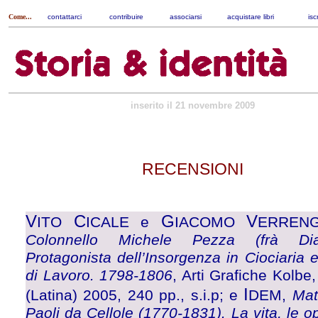
Come...
contattarci
|
contribuire
|
associarsi
|
acquistare libri
|
isc
inserito il 21 novembre 2009
RECENSIONI
V
C
G
V
ITO
ICALE e
IACOMO
ERREN
Colonnello Michele Pezza (frà Diav
Protagonista dell’Insorgenza in Ciociaria 
di Lavoro. 1798-1806
, Arti Grafiche Kolbe
I
(Latina) 2005, 240 pp., s.i.p; e
DEM,
Mat
Paoli da Cellole (1770-1831). La vita, le op