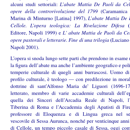
alcuni studi settoriali:
L’abate Mattia De Paoli da Cel
opere della controrivoluzione del 1799
(Caramanica 
Marina di Minturno [Latina] 1997),
L’abate Mattia De 
(
Cellole. L’opera teologica: La Rivelazione Difesa
Editore, Napoli 1999) e
L' abate Mattia de Paoli da Cel
(
opere pastorali e letterarie. Fine di una trilogia
Luciano 
Napoli 2001).
L’opera si snoda lungo sette parti che prendono in esame
la figura dell’abate ma anche l’ambiente geografico e poli
temperie culturale di quegli anni burrascosi. Uomo di
profilo culturale, è teologo — con predilezione in moral
dottrine di sant’Alfonso Maria de’ Liguori (1696-
letterato, membro di varie accademie culturali dell
quella dei Sinceri dell’Arcadia Reale di Napoli, l
Tiberina di Roma e l’Accademia degli Apatisti di Fi
professore di Eloquenza e di Lingua greca nel se
vescovile di Sessa Aurunca, nonché per venticinque anni
di Cellole, un tempo piccolo casale di Sessa, oggi co