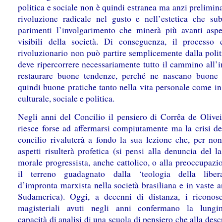
politica e sociale non è quindi estranea ma anzi prelimin
rivoluzione radicale nel gusto e nell’estetica che su
parimenti l’involgarimento che minerà più avanti aspe
visibili della società. Di conseguenza, il processo 
rivoluzionario non può partire semplicemente dalla poli
deve ripercorrere necessariamente tutto il cammino all’i
restaurare buone tendenze, perché ne nascano buone 
quindi buone pratiche tanto nella vita personale come in
culturale, sociale e politica.
Negli anni del Concilio il pensiero di Corrêa de Olive
riesce forse ad affermarsi compiutamente ma la crisi de
concilio rivaluterà a fondo la sua lezione che, per no
aspetti risulterà profetica (si pensi alla denuncia del l
morale progressista, anche cattolico, o alla preoccupazi
il terreno guadagnato dalla ‘teologia della libera
d’impronta marxista nella società brasiliana e in vaste a
Sudamerica). Oggi, a decenni di distanza, i riconos
magisteriali avuti negli anni confermano la lungim
capacità di analisi di una scuola di pensiero che alla desc