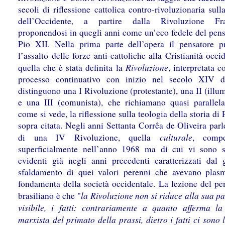
secoli di riflessione cattolica contro-rivoluzionaria sulla
dell’Occidente, a partire dalla Rivoluzione Fra
proponendosi in quegli anni come un’eco fedele del pens
Pio XII. Nella prima parte dell’opera il pensatore p
l’assalto delle forze anti-cattoliche alla Cristianità occid
Rivoluzione
quella che è stata definita la
, interpretata 
processo continuativo con inizio nel secolo XIV d
distinguono una I Rivoluzione (protestante), una II (illum
e una III (comunista), che richiamano quasi parallel
come si vede, la riflessione sulla teologia della storia di 
sopra citata. Negli anni Settanta Corrêa de Oliveira parl
culturale
di una IV Rivoluzione, quella
, compe
superficialmente nell’anno 1968 ma di cui vi sono s
evidenti già negli anni precedenti caratterizzati dal 
sfaldamento di quei valori perenni che avevano plas
fondamenta della società occidentale. La lezione del pe
la Rivoluzione non si riduce alla sua pa
brasiliano è che "
visibile, i fatti: contrariamente a quanto afferma la
marxista del primato della prassi, dietro i fatti ci sono l