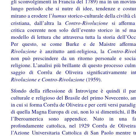
gli sconvolgimenti in Francia del 1789) ma in un movim
lungo periodo che si nutre di idee, tendenze e cost
humus
mirano a erodere l’
storico-culturale della civiltà c
Contro-Rivoluzione
cristiana, dall’altra la
si afferm
critica coerente non solo dell’evento storico in sé 
modello di lettura che attraversa tutta la storia dell’Occ
Per questo, se come Burke e de Maistre afferma
Rivoluzione
Contro-Rivo
è anzitutto anti-religiosa, la
non può prescindere da un ritorno personale e socia
religione. L’analisi più brillante di questo processo culm
saggio di Corrêa de Oliveira significativamente int
Rivoluzione e Contro-Rivoluzione
(1959).
Sfondo della riflessione di Introvigne è quindi il p
culturale e religioso del Brasile del primo Novecento, a
in cui si forma Corrêa de Oliveira e per certi versi paradi
di quella Magna Europa di cui, non lo si dimentichi, il Br
l’Iberoamerica sono appendice. Nato in una fa
profondamente cattolica, nel 1929 Corrêa de Oliveir
l’Azione Universitaria Cattolica di San Paolo mentre t