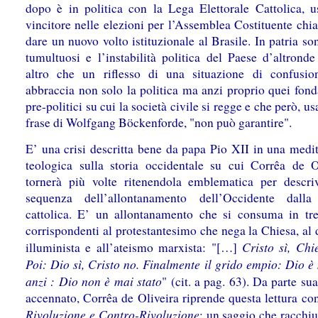
dopo è in politica con la Lega Elettorale Cattolica, 
vincitore nelle elezioni per l’Assemblea Costituente chi
dare un nuovo volto istituzionale al Brasile. In patria so
tumultuosi e l’instabilità politica del Paese d’altrond
altro che un riflesso di una situazione di confusio
abbraccia non solo la politica ma anzi proprio quei fon
pre-politici su cui la società civile si regge e che però, u
frase di Wolfgang Böckenforde, "non può garantire".
E’ una crisi descritta bene da papa Pio XII in una medi
teologica sulla storia occidentale su cui Corrêa de O
tornerà più volte ritenendola emblematica per descri
sequenza dell’allontanamento dell’Occidente dalla 
cattolica. E’ un allontanamento che si consuma in tr
corrispondenti al protestantesimo che nega la Chiesa, al
Cristo sì, Chi
illuminista e all’ateismo marxista: "[…]
Poi: Dio sì, Cristo no. Finalmente il grido empio: Dio è
anzi : Dio non è mai stato
" (cit. a pag. 63). Da parte su
accennato, Corrêa de Oliveira riprende questa lettura con
Rivoluzione e Contro-Rivoluzione
: un saggio che racchi