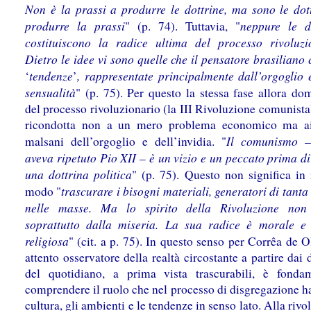
Non è la prassi a produrre le dottrine, ma sono le dot
produrre la prassi
neppure le d
" (p. 74). Tuttavia, "
costituiscono la radice ultima del processo rivoluzi
Dietro le idee vi sono quelle che il pensatore brasiliano
tendenze
, rappresentate principalmente dall’orgoglio 
‘
’
sensualità
" (p. 75). Per questo la stessa fase allora do
del processo rivoluzionario (la III Rivoluzione comunista
ricondotta non a un mero problema economico ma ai 
Il comunismo
malsani dell’orgoglio e dell’invidia. "
–
aveva ripetuto Pio XII
è un vizio e un peccato prima di
–
una dottrina politica
" (p. 75). Questo non significa in
trascurare i bisogni materiali, generatori di tanta 
modo "
nelle masse. Ma lo spirito della Rivoluzione non
soprattutto dalla miseria. La sua radice è morale e
religiosa
" (cit. a p. 75). In questo senso per Corrêa de Ol
attento osservatore della realtà circostante a partire dai d
del quotidiano, a prima vista trascurabili, è fonda
comprendere il ruolo che nel processo di disgregazione h
cultura, gli ambienti e le tendenze in senso lato. Alla rivo