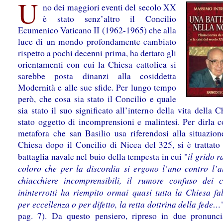
U
no dei maggiori eventi del secolo XX
è stato senz’altro il Concilio
Ecumenico Vaticano II (1962-1965) che alla
luce di un mondo profondamente cambiato
rispetto a pochi decenni prima, ha dettato gli
orientamenti con cui la Chiesa cattolica si
sarebbe posta dinanzi alla cosiddetta
Modernità e alle sue sfide. Per lungo tempo
però, che cosa sia stato il Concilio e quale
sia stato il suo significato all’interno della vita della C
stato oggetto di incomprensioni e malintesi. Per dirla 
metafora che san Basilio usa riferendosi alla situazion
Chiesa dopo il Concilio di Nicea del 325, si è trattato
il grido r
battaglia navale nel buio della tempesta in cui "
coloro che per la discordia si ergono l’uno contro l’al
chiacchiere incomprensibili, il rumore confuso dei 
ininterrotti ha riempito ormai quasi tutta la Chiesa fa
per eccellenza o per difetto, la retta dottrina della fede…
pag. 7). Da questo pensiero, ripreso in due pronunc