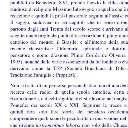
pubblici da Benedetto XVI, prende l’avvio la riflession
studioso di religioni Massimo Introvigne su quella che è s
recezione e quindi la prassi pastorale seguita all’assise 
Il saggio, suddiviso in sei capitoli che in senso cron
partono dagli anni Trenta del secolo scorso e arrivano al
sceglie quale originale punto d’osservazione il più grand
cattolico del mondo, il Brasile, e all’interno della sua
recente ricostruisce l’itinerario spirituale e dottrin
pensatore e uomo d’azione Plinio Corrêa de Oliveira
1995), nonché delle varie associazioni da lui fondate o che
derivano, come la TFP (Società Brasiliana di Difesa
Tradizione Famiglia e Proprietà).
Non si tratta di un percorso personalistico, ma di una dett
ricerca delle radici di quella scuola cattolica, detta 
rivoluzionaria, cui echi significativi si rilevano nel magis
Pontefici dei secoli XX e XXI. Seguirne le tracce si
quindi non solo fare storia del pensiero occident
comprendere quali siano le peculiarità di una visione de
instrumentum laboris
che diventa
non solo della Chiesa