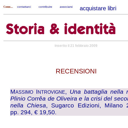
Come...
contattarci
|
contribuire
|
associarsi
|
acquistare libri
|
inserito il 21 febbraio 2009
RECENSIONI
M
I
,
Una battaglia nella n
ASSIMO
NTROVIGNE
Plinio Corrêa de Oliveira e la crisi del sec
nella Chiesa
, Sugarco Edizioni, Milano 
pp. 294, € 19,50.