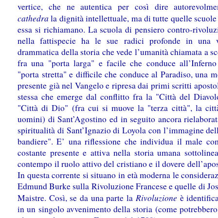
vertice, che ne autentica per così dire autorevolm
cathedra
la dignità intellettuale, ma di tutte quelle scuol
essa si richiamano. La scuola di pensiero contro-rivoluz
nella fattispecie ha le sue radici profonde in una 
drammatica della storia che vede l’umanità chiamata a sc
fra una "porta larga" e facile che conduce all’Infern
"porta stretta" e difficile che conduce al Paradiso, una m
presente già nel Vangelo e ripresa dai primi scritti apostol
stessa che emerge dal conflitto fra la "Città del Diavol
"Città di Dio" (fra cui si muove la "terza città", la citt
uomini) di Sant’Agostino ed in seguito ancora rielaborat
spiritualità di Sant’Ignazio di Loyola con l’immagine del
bandiere". E’ una riflessione che individua il male c
costante presente e attiva nella storia umana sottoline
contempo il ruolo attivo del cristiano e il dovere dell’apos
In questa corrente si situano in età moderna le consideraz
Edmund Burke sulla Rivoluzione Francese e quelle di Jo
Rivoluzione
Maistre. Così, se da una parte la
è identific
in un singolo avvenimento della storia (come potrebbero