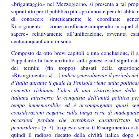
«brigantaggio» nel Mezzogiorno, si presenta a tal pro
soprattutto per il pubblico più «profano» e per chi abbia 
di conoscere sinteticamente le coordinate gener
Risorgimento — come un efficace compendio su «quel ch
sapere» relativamente all’unificazione, avvenuta esa
centocinquant’anni or sono.
Composto da otto brevi capitoli e una conclusione, il s
Pappalardo fa luce anzitutto sulla genesi e sul significat
dei termini (fin troppo) abusati della questione
«Risorgimento»
«
[…]
indica generalmente il periodo del
d’Italia durante il quale la Penisola viene unita politic
concetto richiama l’idea di una risurrezione della
italiana attraverso la conquista dell’unità politica pe
tempo immemorabile ed è accompagnato quasi se
considerazioni negative sulla lunga serie di inadeguate
occasioni perdute che avrebbero caratterizzato la
peninsulare»
(p. 7). In questo senso il Risorgimento cost
quindi il radioso riscatto della civiltà italica dopo s