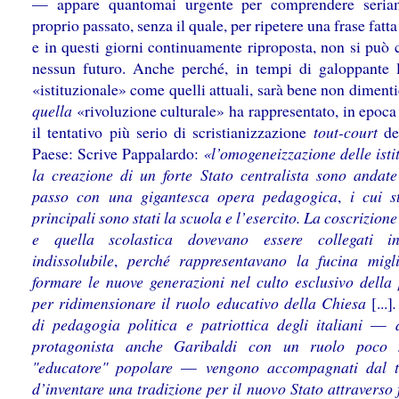
— appare quantomai urgente per comprendere seriam
proprio passato, senza il quale, per ripetere una frase fatt
e in questi giorni continuamente riproposta, non si può 
nessun futuro. Anche perché, in tempi di galoppante 
«istituzionale» come quelli attuali, sarà bene non diment
quella
«rivoluzione culturale» ha rappresentato, in epoca
il tentativo più serio di scristianizzazione
tout-court
del
Paese: Scrive Pappalardo:
«l’omogeneizzazione delle isti
la creazione di un forte Stato centralista sono andate
passo con una gigantesca opera pedagogica
,
i cui s
principali sono stati la scuola e l’esercito. La coscrizione
e quella scolastica dovevano essere collegati 
indissolubile
,
perché rappresentavano la fucina migli
formare le nuove generazioni nel culto esclusivo della 
per ridimensionare il ruolo educativo della Chiesa
[...]
di pedagogia politica e patriottica degli italiani
—
protagonista anche Garibaldi con un ruolo poco 
"educatore" popolare
—
vengono accompagnati dal t
d’inventare una tradizione per il nuovo Stato attraverso