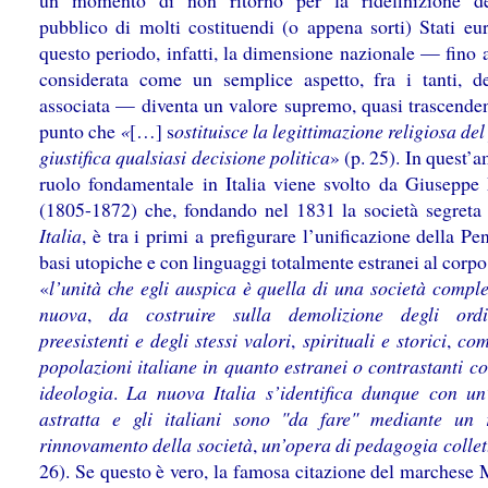
un momento di non ritorno per la ridefinizione de
pubblico di molti costituendi (o appena sorti) Stati eur
questo periodo, infatti, la dimensione nazionale — fino 
considerata come un semplice aspetto, fra i tanti, de
associata — diventa un valore supremo, quasi trascendent
punto che
«
[…] s
ostituisce la legittimazione religiosa del
giustifica qualsiasi decisione politica
» (p. 25). In quest’
ruolo fondamentale in Italia viene svolto da Giuseppe
(1805-1872) che, fondando nel 1831 la società segret
Italia
, è tra i primi a prefigurare l’unificazione della Pe
basi utopiche e con linguaggi totalmente estranei al corpo
«
l’unità che egli auspica è quella di una società compl
nuova
,
da costruire sulla demolizione degli ordi
preesistenti e degli stessi valori
,
spirituali e storici
,
com
popolazioni italiane in quanto estranei o contrastanti c
ideologia
.
La nuova Italia s’identifica dunque con un’
astratta e gli italiani sono "da fare" mediante un 
rinnovamento della società
,
un’opera di pedagogia collet
26). Se questo è vero, la famosa citazione del marchese