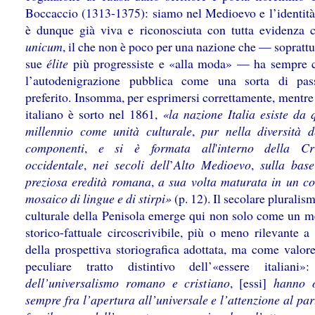
Boccaccio (1313-1375): siamo nel Medioevo e l’identità 
è dunque già viva e riconosciuta con tutta evidenza
unicum
, il che non è poco per una nazione che — soprattu
sue
élite
più progressiste e «alla moda» — ha sempre c
l’autodenigrazione pubblica come una sorta di pas
preferito. Insomma, per esprimersi correttamente, mentre
italiano è sorto nel 1861,
«la nazione Italia esiste da 
millennio come unità culturale
,
pur nella diversità d
componenti
,
e si è formata all
'
interno della Cri
occidentale
,
nei secoli dell
’
Alto Medioevo
,
sulla bas
preziosa eredità romana
,
a sua volta maturata in un c
mosaico di lingue e di stirpi»
(p. 12). Il secolare pluralis
culturale della Penisola emerge qui non solo come un m
storico-fattuale circoscrivibile, più o meno rilevante a
della prospettiva storiografica adottata, ma come valore
peculiare tratto distintivo dell’«essere italiani
dell’universalismo romano e cristiano
, [essi]
hanno o
sempre fra l’apertura all’universale e l’attenzione al par