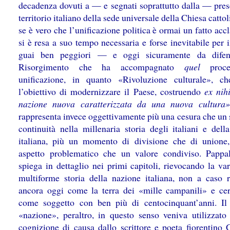
decadenza dovuti a — e segnati soprattutto dalla — pres
territorio italiano della sede universale della Chiesa cattol
se è vero che l’unificazione politica è ormai un fatto ac
si è resa a suo tempo necessaria e forse inevitabile per
guai ben peggiori — e oggi sicuramente da difend
Risorgimento che ha accompagnato
quel
proce
unificazione, in quanto «Rivoluzione culturale», c
l’obiettivo di modernizzare il Paese, costruendo
ex nih
nazione nuova caratterizzata da una nuova cultura»
rappresenta invece oggettivamente più una cesura che un 
continuità nella millenaria storia degli italiani e dell
italiana, più un momento di divisione che di unione
aspetto problematico che un valore condiviso. Pappa
spiega in dettaglio nei primi capitoli, rievocando la va
multiforme storia della nazione italiana, non a caso r
ancora oggi come la terra dei «mille campanili» e ce
come soggetto con ben più di centocinquant’anni. Il
«nazione», peraltro, in questo senso veniva utilizzato
cognizione di causa dallo scrittore e poeta fiorentino 