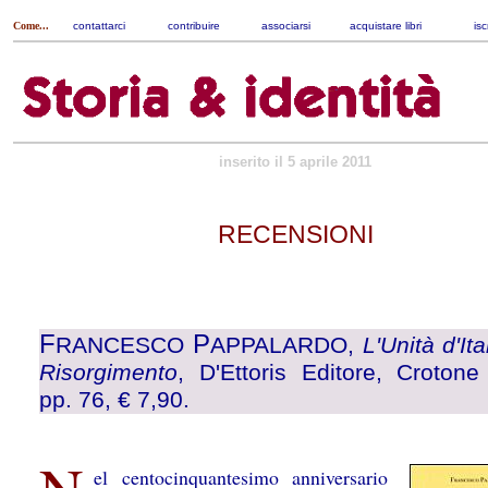
Come...
contattarci
|
contribuire
|
associarsi
|
acquistare libri
|
isc
inserito il 5 aprile 2011
RECENSIONI
F
P
RANCESCO
APPALARDO,
L'Unità d'Ita
Risorgimento
, D'Ettoris Editore, Crotone
pp. 76, € 7,90.
el centocinquantesimo anniversario