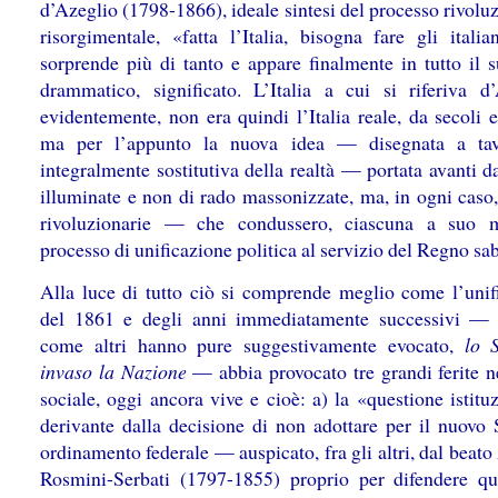
d’Azeglio (1798-1866), ideale sintesi del processo rivolu
risorgimentale, «fatta l’Italia, bisogna fare gli italia
sorprende più di tanto e appare finalmente in tutto il s
drammatico, significato. L’Italia a cui si riferiva d’
evidentemente, non era quindi l’Italia reale, da secoli e
ma per l’appunto la nuova idea — disegnata a tav
integralmente sostitutiva della realtà — portata avanti d
illuminate e non di rado massonizzate, ma, in ogni caso
rivoluzionarie — che condussero, ciascuna a suo m
processo di unificazione politica al servizio del Regno sa
Alla luce di tutto ciò si comprende meglio come l’unif
del 1861 e degli anni immediatamente successivi —
come altri hanno pure suggestivamente evocato,
lo 
invaso la Nazione
— abbia provocato tre grandi ferite n
sociale, oggi ancora vive e cioè: a) la «questione istitu
derivante dalla decisione di non adottare per il nuovo 
ordinamento federale — auspicato, fra gli altri, dal beat
Rosmini-Serbati (1797-1855) proprio per difendere qu