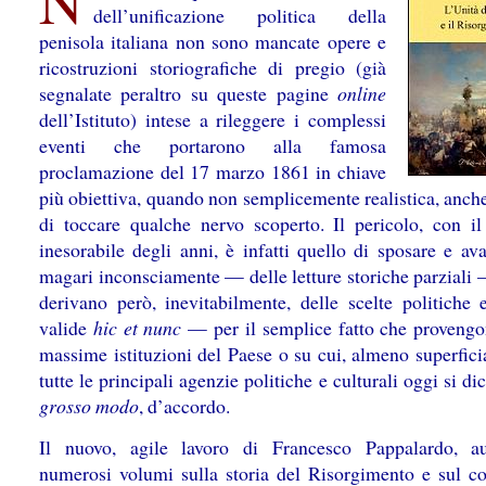
N
dell’unificazione politica della
penisola italiana non sono mancate opere e
ricostruzioni storiografiche di pregio (già
segnalate peraltro su queste pagine
online
dell’Istituto) intese a rileggere i complessi
eventi che portarono alla famosa
proclamazione del 17 marzo 1861 in chiave
più obiettiva, quando non semplicemente realistica, anch
di toccare qualche nervo scoperto. Il pericolo, con il
inesorabile degli anni, è infatti quello di sposare e av
magari inconsciamente — delle letture storiche parziali 
derivano però, inevitabilmente, delle scelte politiche e
valide
hic et nunc
— per il semplice fatto che provengo
massime istituzioni del Paese o su cui, almeno superfici
tutte le principali agenzie politiche e culturali oggi si di
grosso modo
, d’accordo.
Il nuovo, agile lavoro di Francesco Pappalardo, a
numerosi volumi sulla storia del Risorgimento e sul co