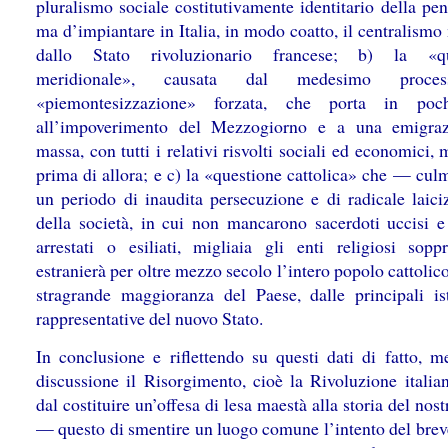
pluralismo sociale costitutivamente identitario della pe
ma d’impiantare in Italia, in modo coatto, il centralism
dallo Stato rivoluzionario francese; b) la «qu
meridionale», causata dal medesimo proce
«piemontesizzazione»
forzata, che porta in poc
all’impoverimento del Mezzogiorno e a una emigraz
massa, con tutti i relativi risvolti sociali ed economici, 
prima di allora; e c) la «questione cattolica» che — cul
un periodo di inaudita persecuzione e di radicale laici
della società, in cui non mancarono sacerdoti uccisi e
arrestati o esiliati, migliaia gli enti religiosi sop
estranierà per oltre mezzo secolo l’intero popolo cattolico
stragrande maggioranza del Paese, dalle principali ist
rappresentative del nuovo Stato.
In conclusione e riflettendo su questi dati di fatto, me
discussione il Risorgimento, cioè la Rivoluzione italian
dal costituire un’offesa di lesa maestà alla storia del nos
— questo di smentire un luogo comune l’intento del brev