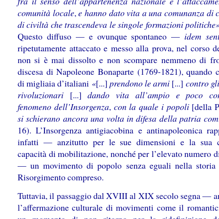
fra il senso dell’appartenenza nazionale e l’attaccame
comunità locale
,
e hanno dato vita a una comunanza di c
di civiltà che trascendeva le singole formazioni politiche
Questo diffuso — e ovunque spontaneo —
idem sent
ripetutamente attaccato e messo alla prova, nel corso de
non si è mai dissolto e non scompare nemmeno di fro
discesa di Napoleone Bonaparte (1769-1821),
quando c
di migliaia d’italiani
«
[...]
prendono le armi
[...]
contro gli
rivoluzionari
[...]
dando vita all’ampio e poco con
fenomeno dell’Insorgenza
,
con la quale i popoli
[della 
si schierano ancora una volta in difesa della patria co
16). L’Insorgenza antigiacobina e antinapoleonica rap
infatti — anzitutto per le sue dimensioni e la sua c
capacità di mobilitazione, nonché per l’elevato numero d
— un movimento di popolo senza eguali nella storia i
Risorgimento compreso.
Tuttavia, il passaggio dal XVIII al XIX secolo segna — a
l’affermazione culturale di movimenti come il romant