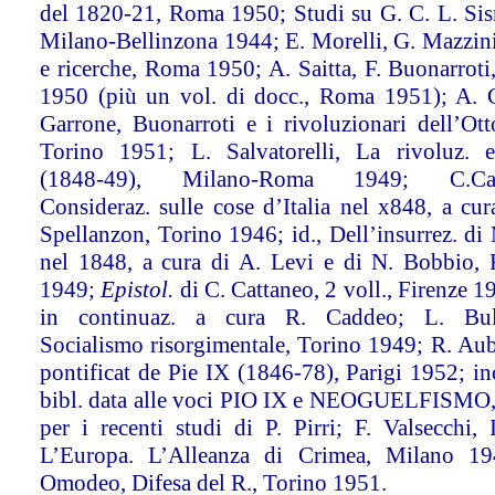
del 1820-21, Roma 1950; Studi su G. C. L. Si
Milano-Bellinzona 1944; E. Morelli, G. Mazzini
e ricerche, Roma 1950; A. Saitta, F. Buonarrot
1950 (più un vol. di docc., Roma 1951); A. 
Garrone, Buonarroti e i rivoluzionari dell’Ott
Torino 1951; L. Salvatorelli, La rivoluz. 
(1848-49), Milano-Roma 1949; C.Catt
Consideraz. sulle cose d’Italia nel x848, a cur
Spellanzon, Torino 1946; id., Dell’insurrez. di
nel 1848, a cura di A. Levi e di N. Bobbio, 
1949;
Epistol.
di C. Cattaneo, 2 voll., Firenze 1
in continuaz. a cura R. Caddeo; L. Bulfe
Socialismo risorgimentale, Torino 1949; R. Aub
pontificat de Pie IX (1846-78), Parigi 1952; ino
bibl. data alle voci PIO IX e NEOGUELFISMO,
per i recenti studi di P. Pirri; F. Valsecchi, 
L’Europa. L’Alleanza di Crimea, Milano 19
Omodeo, Difesa del R., Torino 1951.