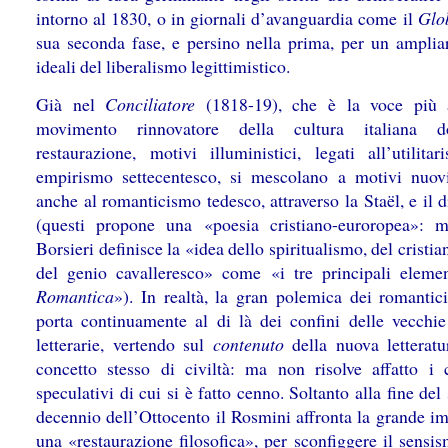
intorno al 1830, o in giornali d’avanguardia come il
Glo
sua seconda fase, e persino nella prima, per un ampliar
ideali del liberalismo legittimistico.
Già nel
Conciliatore
(1818-19), che è la voce più a
movimento rinnovatore della cultura italiana 
restaurazione, motivi illuministici, legati all’utilita
empirismo settecentesco, si mescolano a motivi nuovi,
anche al romanticismo tedesco, attraverso la Staël, e il
(questi propone una «poesia cristiano-euroropea»: m
Borsieri definisce la «idea dello spiritualismo, del cristi
del genio cavalleresco» come «i tre principali elemen
Romantica
»). In realtà, la gran polemica dei romantici 
porta continuamente al di là dei confini delle vecchie
letterarie, vertendo sul
contenuto
della nuova letteratu
concetto stesso di civiltà: ma non risolve affatto i c
speculativi di cui si è fatto cenno. Soltanto alla fine de
decennio dell’Ottocento il Rosmini affronta la grande im
una «restaurazione filosofica», per sconfiggere il sensi