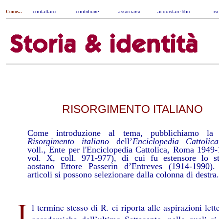
Come...
contattarci
|
contribuire
|
associarsi
|
acquistare libri
|
is
RISORGIMENTO ITALIANO
Come introduzione al tema, pubblichiamo la
Risorgimento italiano
dell’
Enciclopedia Cattolica
voll., Ente per l'Enciclopedia Cattolica, Roma 1949
vol. X, coll. 971-977), di cui fu estensore lo st
aostano Ettore Passerin d’Entreves (1914-1990). 
articoli si possono selezionare dalla colonna di destra.
I
l termine stesso di R. ci riporta alle aspirazioni lett