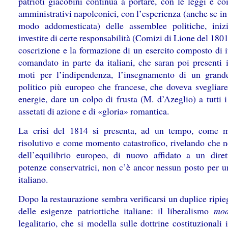
patrioti giacobini continua a portare, con le leggi e co
amministrativi napoleonici, con l’esperienza (anche se i
modo addomesticata) delle assemblee politiche, iniz
investite di certe responsabilità (Comizi di Lione del 1801
coscrizione e la formazione di un esercito composto di i
comandato in parte da italiani, che saran poi presenti i
moti per l’indipendenza, l’insegnamento di un grand
politico più europeo che francese, che doveva svegliare 
energie, dare un colpo di frusta (M. d’Azeglio) a tutti 
assetati di azione e di «gloria» romantica.
La crisi del 1814 si presenta, ad un tempo, come 
risolutivo e come momento catastrofico, rivelando che n
dell’equilibrio europeo, di nuovo affidato a un diret
potenze conservatrici, non c’è ancor nessun posto per u
italiano.
Dopo la restaurazione sembra verificarsi un duplice ripi
delle esigenze patriottiche italiane: il liberalismo
mod
legalitario, che si modella sulle dottrine costituzionali 