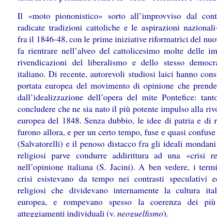
Il «moto piononistico» sorto all’improvviso dal cont
radicate tradizioni cattoliche e le aspirazioni nazionali-
fra il 1846-48, con le prime iniziative riformatrici del nu
fa rientrare nell’alveo del cattolicesimo molte delle im
rivendicazioni del liberalismo e dello stesso democr
italiano. Di recente, autorevoli studiosi laici hanno cons
portata europea del movimento di opinione che prende
dall’idealizzazione dell’opera del mite Pontefice: tant
concludere che ne sia nato il più potente impulso alla ri
europea del 1848. Senza dubbio, le idee di patria e di r
furono allora, e per un certo tempo, fuse e quasi confus
(Salvatorelli) e il penoso distacco fra gli ideali mondani
religiosi parve condurre addirittura ad una «crisi re
nell’opinione italiana (S. Jacini). A ben vedere, i term
crisi esistevano da tempo nei contrasti speculativi e
religiosi che dividevano internamente la cultura ita
europea, e rompevano spesso la coerenza dei più 
atteggiamenti individuali (v.
neoguelfismo
).