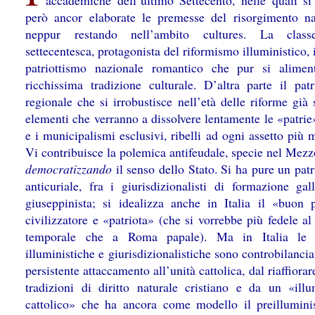
accademiche dell’ultimo Settecento, nelle quali si
però ancor elaborate le premesse del risorgimento na
neppur restando nell’ambito cultures. La class
settecentesca, protagonista del riformismo illuministico, 
patriottismo nazionale romantico che pur si alimen
ricchissima tradizione culturale. D’altra parte il patr
regionale che si irrobustisce nell’età delle riforme già
elementi che verranno a dissolvere lentamente le «patrie
e i municipalismi esclusivi, ribelli ad ogni assetto più
Vi contribuisce la polemica antifeudale, specie nel Mezz
democratizzando
il senso dello Stato. Si ha pure un pat
anticuriale, fra i giurisdizionalisti di formazione gal
giuseppinista; si idealizza anche in Italia il «buon 
civilizzatore e «patriota» (che si vorrebbe più fedele a
temporale che a Roma papale). Ma in Italia le c
illuministiche e giurisdizionalistiche sono controbilanci
persistente attaccamento all’unità cattolica, dal riaffiorare
tradizioni di diritto naturale cristiano e da un «ill
cattolico» che ha ancora come modello il preillumin