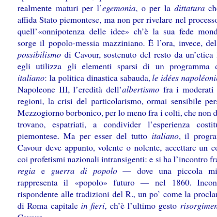
realmente maturi per l’
egemonia
, o per la
dittatura
che
affida Stato piemontese, ma non per rivelare nel process
quell’«onnipotenza delle idee» ch’è la sua fede mon
sorge il popolo-messia mazziniano. È l’ora, invece, del
possibilismo
di Cavour, sostenuto del resto da un’etica l
egli utilizza gli elementi sparsi di un programma 
italiano
: la politica dinastica sabauda,
le idées napoléon
Napoleone III, l’eredità dell’
albertismo
fra i moderati 
regioni, la crisi del particolarismo, ormai sensibile pe
Mezzogiorno borbonico, per lo meno fra i colti, che non d
trovano, espatriati, a condivider l’esperienza costit
piemontese. Ma per esser del tutto
italiano
, il prog
Cavour deve appunto, volente o nolente, accettare un c
coi profetismi nazionali intransigenti: e si ha l’incontro f
regia
e
guerra di popolo
— dove una piccola mi
rappresenta il «popolo» futuro — nel 1860. Incon
rispondente alle tradizioni del R., un po’ come la procl
di Roma capitale
in fieri
, ch’è l’ultimo gesto
risorgimen