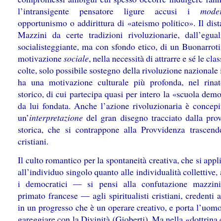
l’intransigente pensatore ligure accusi i
moder
opportunismo o addirittura di «ateismo politico». Il dis
Mazzini da certe tradizioni rivoluzionarie, dall’egual
socialisteggiante, ma con sfondo etico, di un Buonarroti
motivazione
sociale
, nella necessità di attrarre e sé le cla
colte, solo possibile sostegno della rivoluzione nazionale i
ha una motivazione culturale più profonda, nel rina
storico, di cui partecipa quasi per intero la «scuola dem
da lui fondata. Anche l’azione rivoluzionaria è concep
un’
interpretazione
del gran disegno tracciato dalla pro
storica, che si contrappone alla Provvidenza trascend
cristiani.
Il culto romantico per la spontaneità creativa, che si appl
all’individuo singolo quanto alle individualità collettive,
i democratici — si pensi alla confutazione mazzin
primato francese — agli spiritualisti cristiani, credenti 
in un progresso che è un operare creativo, e porta l’uom
gareggiare con la Divinità (Gioberti). Ma nella «dottrina 