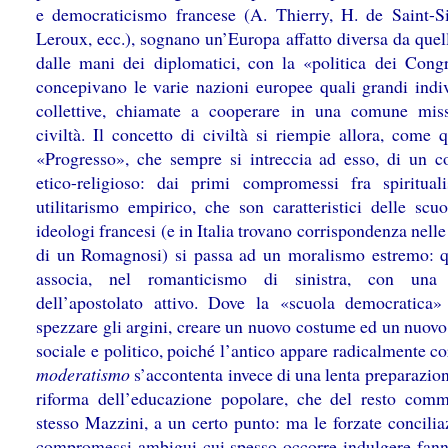
e democraticismo francese (A. Thierry, H. de Saint-S
Leroux, ecc.), sognano un’Europa affatto diversa da quel
dalle mani dei diplomatici, con la «politica dei Congr
concepivano le varie nazioni europee quali grandi indiv
collettive, chiamate a cooperare in una comune mis
civiltà. Il concetto di civiltà si riempie allora, come 
«Progresso», che sempre si intreccia ad esso, di un c
etico-religioso: dai primi compromessi fra spiritua
utilitarismo empirico, che son caratteristici delle scuo
ideologi francesi (e in Italia trovano corrispondenza nelle
di un Romagnosi) si passa ad un moralismo estremo: q
associa, nel romanticismo di sinistra, con una 
dell’apostolato attivo. Dove la «scuola democratica»
spezzare gli argini, creare un nuovo costume ed un nuovo
sociale e politico, poiché l’antico appare radicalmente cor
moderatismo
s’accontenta invece di una lenta preparazio
riforma dell’educazione popolare, che del resto com
stesso Mazzini, a un certo punto: ma le forzate concilia
compromessi ambigui cui spesso occorre indulgere fann