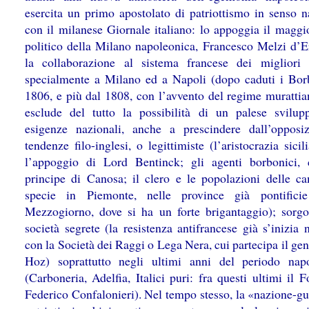
esercita un primo apostolato di patriottismo in senso n
con il milanese Giornale italiano: lo appoggia il magg
politico della Milano napoleonica, Francesco Melzi d’Er
la collaborazione al sistema francese dei migliori 
specialmente a Milano ed a Napoli (dopo caduti i Bor
1806, e più dal 1808, con l’avvento del regime murattia
esclude del tutto la possibilità di un palese svilup
esigenze nazionali, anche a prescindere dall’opposi
tendenze filo-inglesi, o legittimiste (l’aristocrazia sici
l’appoggio di Lord Bentinck; gli agenti borbonici,
principe di Canosa; il clero e le popolazioni delle c
specie in Piemonte, nelle province già pontifici
Mezzogiorno, dove si ha un forte brigantaggio); sorg
società segrete (la resistenza antifrancese già s’inizia
con la Società dei Raggi o Lega Nera, cui partecipa il ge
Hoz) soprattutto negli ultimi anni del periodo nap
(Carboneria, Adelfia, Italici puri: fra questi ultimi il 
Federico Confalonieri). Nel tempo stesso, la «nazione-gu