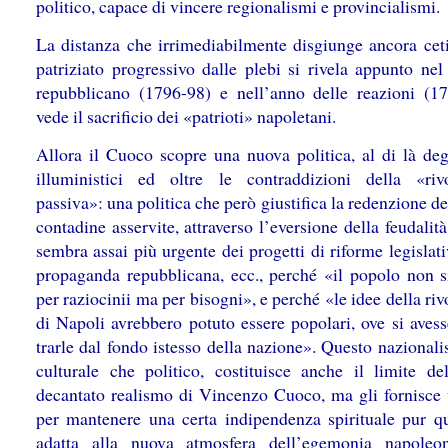
politico, capace di vincere regionalismi e provincialismi.
La distanza che irrimediabilmente disgiunge ancora cet
patriziato progressivo dalle plebi si rivela appunto nel
repubblicano (1796-98) e nell’anno delle reazioni (1
vede il sacrificio dei «patrioti» napoletani.
Allora il Cuoco scopre una nuova politica, al di là degl
illuministici ed oltre le contraddizioni della «riv
passiva»: una politica che però giustifica la redenzione de
contadine asservite, attraverso l’eversione della feudalità
sembra assai più urgente dei progetti di riforme legislati
propaganda repubblicana, ecc., perché «il popolo non 
per raziocinii ma per bisogni», e perché «le idee della ri
di Napoli avrebbero potuto essere popolari, ove si avess
trarle dal fondo istesso della nazione». Questo nazional
culturale che politico, costituisce anche il limite de
decantato realismo di Vincenzo Cuoco, ma gli fornisce
per mantenere una certa indipendenza spirituale pur q
adatta alla nuova atmosfera dell’egemonia napoleo