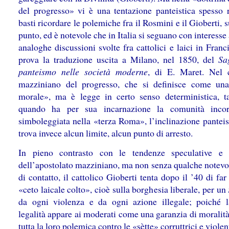
del progresso» vi è una tentazione panteistica spesso r
basti ricordare le polemiche fra il Rosmini e il Gioberti, 
punto, ed è notevole che in Italia si seguano con interesse
analoghe discussioni svolte fra cattolici e laici in Fran
prova la traduzione uscita a Milano, nel 1850, del
Sa
panteismo nelle società moderne
, di E. Maret. Nel 
mazziniano del progresso, che si definisce come un
morale», ma è legge in certo senso deterministica, t
quando ha per sua incarnazione la comunità incorr
simboleggiata nella «terza Roma», l’inclinazione panteis
trova invece alcun limite, alcun punto di arresto.
In pieno contrasto con le tendenze speculative e 
dell’apostolato mazziniano, ma non senza qualche notevo
di contatto, il cattolico Gioberti tenta dopo il ’40 di far
«ceto laicale colto», cioè sulla borghesia liberale, per un
da ogni violenza e da ogni azione illegale; poiché l
legalità appare ai moderati come una garanzia di moralit
tutta la loro polemica contro le «sètte» corruttrici e violen