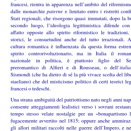
francesi, rientra in apparenza nell’ambito del riformism
dalle monarchie
paterne
e limitato entro i ristretti conf
Stati regionali, che risorgono quasi immutati, dopo la b
secondo luogo, l’ideologia legittimistica difende con
affatto opposte allo spirito riformistico le tradizioni, 
storici, le consuetudini anche del tutto irrazionali. 
cultura romantica è influenzata da questa forma estre
spirito controrivoluzionario, ma in Italia il roman
nazionale in politica, è piuttosto figlio del Set
preromantico di Alfieri e di Rousseau, o dell’
itali
Sismondi (che ha dietro di sé la più vivace scolta del li
staeliano) che del misticismo politico di certi teorici leg
francesi o tedeschi.
Una strana ambiguità del patriottismo nato negli anni na
consente atteggiamenti lealistici verso i sovrani restaur
tempo stesso velate nostalgie per un «bonapartismo l
fugacemente avvertito nel 1815; oppure anche ammiraz
gli allori militari raccolti nelle guerre dell’Impero, e 