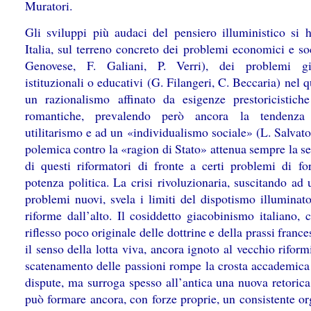
Muratori.
Gli sviluppi più audaci del pensiero illuministico si 
Italia, sul terreno concreto dei problemi economici e so
Genovese, F. Galiani, P. Verri), dei problemi giu
istituzionali o educativi (G. Filangeri, C. Beccaria) nel 
un razionalismo affinato da esigenze prestoricistich
romantiche, prevalendo però ancora la tendenz
utilitarismo e ad un «individualismo sociale» (L. Salvator
polemica contro la «ragion di Stato» attenua sempre la se
di questi riformatori di fronte a certi problemi di fo
potenza politica. La crisi rivoluzionaria, suscitando ad 
problemi nuovi, svela i limiti del dispotismo illuminato
riforme dall’alto. Il cosiddetto giacobinismo italiano, 
riflesso poco originale delle dottrine e della prassi france
il senso della lotta viva, ancora ignoto al vecchio rifor
scatenamento delle passioni rompe la crosta accademica 
dispute, ma surroga spesso all’antica una nuova retorica
può formare ancora, con forze proprie, un consistente o