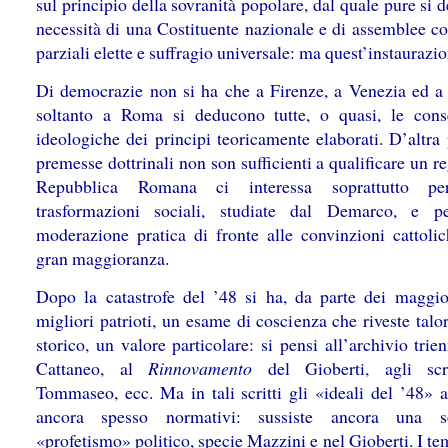
sul principio della sovranità popolare, dal quale pure si 
necessità di una Costituente nazionale e di assemblee co
parziali elette e suffragio universale: ma quest’instaurazi
Di democrazie non si ha che a Firenze, a Venezia ed 
soltanto a Roma si deducono tutte, o quasi, le con
ideologiche dei principi teoricamente elaborati. D’altra 
premesse dottrinali non son sufficienti a qualificare un r
Repubblica Romana ci interessa soprattutto pe
trasformazioni sociali, studiate dal Demarco, e p
moderazione pratica di fronte alle convinzioni cattolic
gran maggioranza.
Dopo la catastrofe del ’48 si ha, da parte dei maggio
migliori patrioti, un esame di coscienza che riveste talo
storico, un valore particolare: si pensi all’archivio trie
Cattaneo, al
Rinnovamento
del Gioberti, agli scri
Tommaseo, ecc. Ma in tali scritti gli «ideali del ’48» 
ancora spesso normativi: sussiste ancora una s
«profetismo» politico, specie Mazzini e nel Gioberti. I t