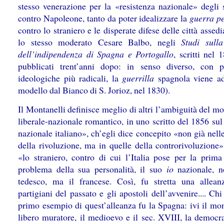
stesso venerazione per la «resistenza nazionale» degli 
contro Napoleone, tanto da poter idealizzare la
guerra p
contro lo straniero e le disperate difese delle città assedi
lo stesso moderato Cesare Balbo, negli
Studi sull
dell’indipendenza di Spagna e Portogallo
, scritti nel
pubblicati trent’anni dopo: in senso diverso, con 
ideologiche più radicali, la
guerrilla
spagnola viene ad
modello dal Bianco di S. Jorioz, nel 1830).
Il Montanelli definisce meglio di altri l’ambiguità del 
liberale-nazionale romantico, in uno scritto del 1856 sul
nazionale italiano», ch’egli dice concepito «non già nell
della rivoluzione, ma in quelle della controrivoluzione»
«lo straniero, contro di cui l’Italia pose per la prima 
problema della sua personalità, il suo
io
nazionale, n
tedesco, ma il francese. Così, fu stretta una allean
partigiani del passato e gli apostoli dell’avvenire.... Chi
primo esempio di quest’alleanza fu la Spagna: ivi il mon
libero muratore, il medioevo e il sec. XVIII, la democra