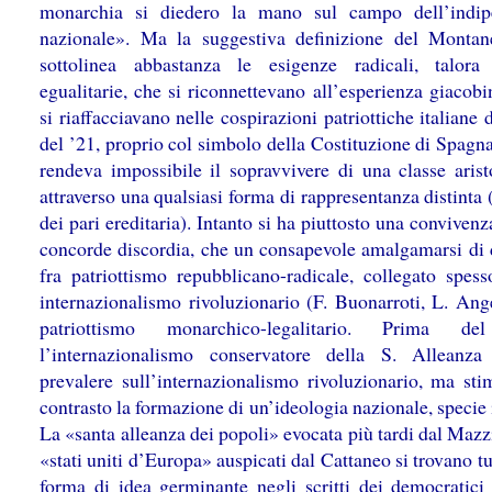
monarchia si diedero la mano sul campo dell’indip
nazionale». Ma la suggestiva definizione del Montan
sottolinea abbastanza le esigenze radicali, talora
egualitarie, che si riconnettevano all’esperienza giacob
si riaffacciavano nelle cospirazioni patriottiche italiane 
del ’21, proprio col simbolo della Costituzione di Spagn
rendeva impossibile il sopravvivere di una classe aristo
attraverso una qualsiasi forma di rappresentanza distint
dei pari ereditaria). Intanto si ha piuttosto una conviven
concorde discordia, che un consapevole amalgamarsi di d
fra patriottismo repubblicano-radicale, collegato spes
internazionalismo rivoluzionario (F. Buonarroti, L. Ange
patriottismo monarchico-legalitario. Prima d
l’internazionalismo conservatore della S. Alleanz
prevalere sull’internazionalismo rivoluzionario, ma sti
contrasto la formazione di un’ideologia nazionale, specie i
La «santa alleanza dei popoli» evocata più tardi dal Mazzi
«stati uniti d’Europa» auspicati dal Cattaneo si trovano tu
forma di idea germinante negli scritti dei democratici 