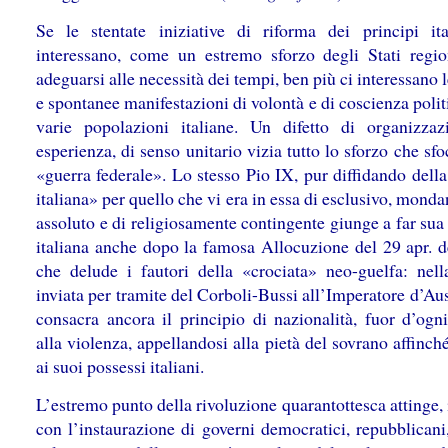
Se le stentate iniziative di riforma dei principi ita
interessano, come un estremo sforzo degli Stati regio
adeguarsi alle necessità dei tempi, ben più ci interessano l
e spontanee manifestazioni di volontà e di coscienza polit
varie popolazioni italiane. Un difetto di organizzaz
esperienza, di senso unitario vizia tutto lo sforzo che sfo
«guerra federale». Lo stesso Pio IX, pur diffidando dell
italiana» per quello che vi era in essa di esclusivo, mon
assoluto e di religiosamente contingente giunge a far sua
italiana anche dopo la famosa Allocuzione del 29 apr. d
che delude i fautori della «crociata» neo-guelfa: nella
inviata per tramite del Corboli-Bussi all’Imperatore d’Aus
consacra ancora il principio di nazionalità, fuor d’ogni
alla violenza, appellandosi alla pietà del sovrano affinch
ai suoi possessi italiani.
L’estremo punto della rivoluzione quarantottesca attinge, i
con l’instaurazione di governi democratici, repubblicani