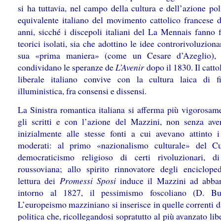
si ha tuttavia, nel campo della cultura e dell’azione pol
equivalente italiano del movimento cattolico francese d
anni, sicché i discepoli italiani del La Mennais fanno f
teorici isolati, sia che adottino le idee controrivoluziona
sua «prima maniera» (come un Cesare d’Azeglio), 
condividano le speranze de
L’Avenir
dopo il 1830. Il catt
liberale italiano convive con la cultura laica di fi
illuministica, fra consensi e dissensi.
La Sinistra romantica italiana si afferma più vigorosam
gli scritti e con l’azione del Mazzini, non senza aver
inizialmente alle stesse fonti a cui avevano attinto i 
moderati: al primo «nazionalismo culturale» del C
democraticismo religioso di certi rivoluzionari, d
roussoviana; allo spirito rinnovatore degli encicloped
lettura dei
Promessi Sposi
induce il Mazzini ad abba
intorno al 1827, il pessimismo foscoliano (D. Bulf
L’europeismo mazziniano si inserisce in quelle correnti d
politica che, ricollegandosi sopratutto al più avanzato li