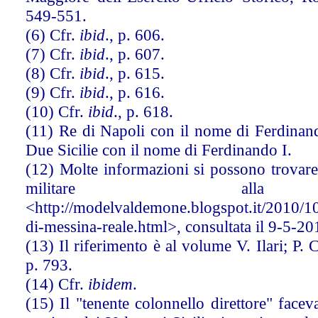
549-551.
(6) Cfr.
ibid
., p. 606.
(7) Cfr.
ibid
., p. 607.
(8) Cfr.
ibid
., p. 615.
(9) Cfr.
ibid
., p. 616.
(10) Cfr.
ibid
., p. 618.
(11) Re di Napoli con il nome di Ferdinan
Due Sicilie con il nome di Ferdinando I.
(12) Molte informazioni si possono trovare
militare alla
<http://modelvaldemone.blogspot.it/2010/10/
di-messina-reale.html>, consultata il 9-5-20
(13) Il riferimento è al volume V. Ilari; P. 
p. 793.
(14) Cfr.
ibidem
.
(15) Il "tenente colonnello direttore" facev