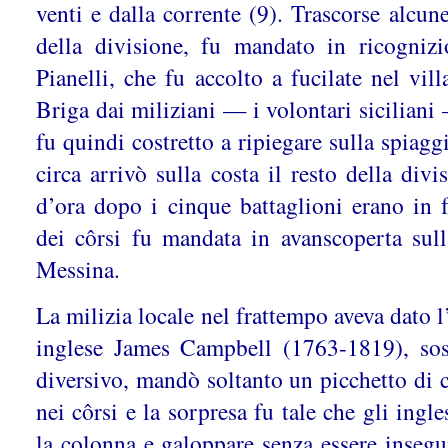
venti e dalla corrente (9). Trascorse alcune
della divisione, fu mandato in ricogniz
Pianelli, che fu accolto a fucilate nel vil
Briga dai miliziani — i volontari siciliani 
fu quindi costretto a ripiegare sulla spiaggi
circa arrivò sulla costa il resto della div
d’ora dopo i cinque battaglioni erano in 
dei côrsi fu mandata in avanscoperta sull
Messina.
La milizia locale nel frattempo aveva dato l
inglese James Campbell (1763-1819), sos
diversivo, mandò soltanto un picchetto di c
nei côrsi e la sorpresa fu tale che gli ingle
la colonna e galoppare senza essere insegui