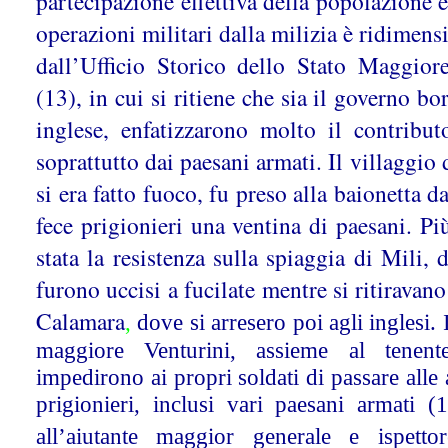
partecipazione effettiva della popolazione e 
operazioni militari dalla milizia è ridimen
dall’Ufficio Storico dello Stato Maggiore
(13), in cui si ritiene che sia il governo b
inglese, enfatizzarono molto il contribut
soprattutto dai paesani armati. Il villaggio 
si era fatto fuoco, fu preso alla baionetta d
fece prigionieri una ventina di paesani. Pi
stata la resistenza sulla spiaggia di Mili, 
furono uccisi a fucilate mentre si ritiravano
Calamara
,
dove si arresero poi agli inglesi.
maggiore Venturini, assieme al tenent
impedirono ai propri soldati di passare alle
prigionieri, inclusi vari paesani armati (
all’aiutante maggior generale e ispetto