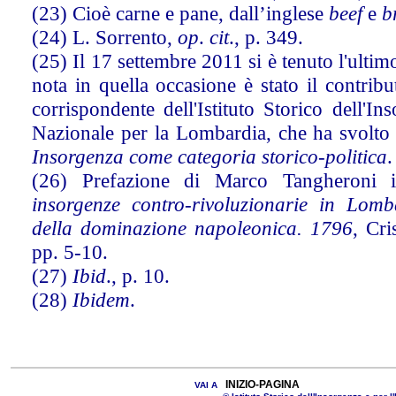
(23) Cioè carne e pane, dall’inglese
beef
e
b
(24) L. Sorrento,
op
.
cit
., p. 349.
(25) Il 17 settembre 2011 si è tenuto l'ultim
nota in quella occasione è stato il contrib
corrispondente dell'Istituto Storico dell'Ins
Nazionale per la Lombardia, che ha svolto u
Insorgenza come categoria storico-politica
.
(26) Prefazione di Marco Tangheroni 
insorgenze contro-rivoluzionarie in Lom
della dominazione napoleonica. 1796
, Cri
pp. 5-10.
(27)
Ibid
., p. 10.
(28)
Ibidem
.
INIZIO-PAGINA
VAI A