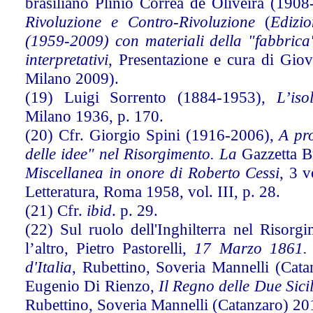
brasiliano Plinio Corrêa de Oliveira (1908
Rivoluzione e Contro-Rivoluzione
(
Edizi
(1959-2009) con materiali della "fabbrica
interpretativi
, Presentazione e cura di Gio
Milano 2009).
(19) Luigi Sorrento (1884-1953),
L’iso
Milano 1936, p. 170.
(20) Cfr. Giorgio Spini (1916-2006),
A pro
delle idee" nel Risorgimento. La
Gazzetta Br
Miscellanea in onore di Roberto Cessi
, 3 v
Letteratura, Roma 1958, vol. III, p. 28.
(21) Cfr.
ibid
. p. 29.
(22) Sul ruolo dell'Inghilterra nel Risorgim
l’altro, Pietro Pastorelli,
17 Marzo 1861. L
d'Italia
, Rubettino, Soveria Mannelli (Cata
Eugenio Di Rienzo,
Il Regno delle Due Sici
Rubettino, Soveria Mannelli (Catanzaro) 20