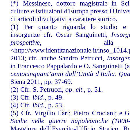
(*) Messinese, dottore magistrale in Sci
culture e istituzioni d'Europa presso l'Unive
di articoli divulgativi a carattere storico.
(1) Per quanto riguarda lo studio e l’
insorgenze cfr. Oscar Sanguinetti,
Insorg
prospettive
,
all
<http://www.identitanazionale.it/inso_1014.
2013; cfr. anche Sandro Petrucci,
Insorgen
in Francesco Pappalardo e O. Sanguinetti (a
centocinquant’anni dall’Unità d'Italia. Qua
Siena 2011, pp. 37-69.
(2) Cfr
.
S. Petrucci,
op
.
cit
., p. 51.
(3) Cfr.
ibid
., p. 49.
(4) Cfr.
ibid
., p. 53.
(5) Cfr. Virgilio Ilàri; Pietro Crociani; e 
Sicilie nelle guerre napoleoniche (180
Maggiore dell’Esercito-Ufficio Storico,