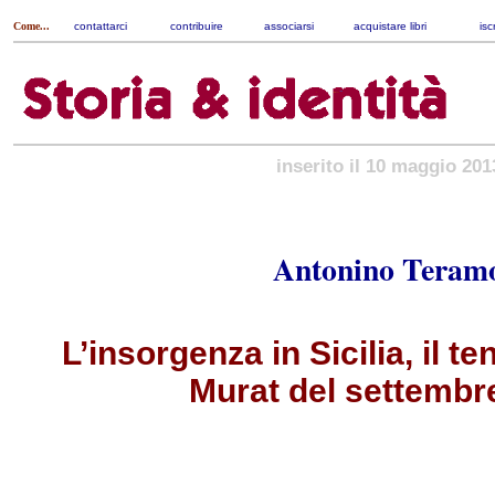
Come...
contattarci
|
contribuire
|
associarsi
|
acquistare libri
|
isc
inserito il 10 maggio 201
Antonino Teram
L’insorgenza in Sicilia, il t
Murat del settembr