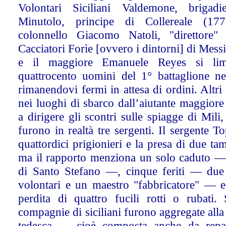
Volontari Siciliani Valdemone, brigad
Minutolo, principe di Collereale (177
colonnello Giacomo Natoli, "direttore
Cacciatori Forìe [ovvero i dintorni] di Messi
e il maggiore Emanuele Reyes si limi
quattrocento uomini del 1° battaglione n
rimanendovi fermi in attesa di ordini. Altri
nei luoghi di sbarco dall’aiutante maggior
a dirigere gli scontri sulle spiagge di Mili
furono in realtà tre sergenti. Il sergente To
quattordici prigionieri e la presa di due tam
ma il rapporto menziona un solo caduto — 
di Santo Stefano —, cinque feriti — due v
volontari e un maestro "fabbricatore" — e 
perdita di quattro fucili rotti o rubati.
compagnie di siciliani furono aggregate alla
tedesca — cioè composta anche da repart