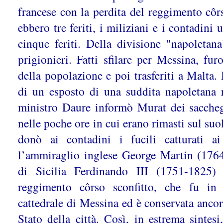
francese con la perdita del reggimento côrs
ebbero tre feriti, i miliziani e i contadini
cinque feriti. Della divisione "napoleta
prigionieri. Fatti sfilare per Messina, fur
della popolazione e poi trasferiti a Malta. 
di un esposto di una suddita napoletana r
ministro Daure informò Murat dei sacche
nelle poche ore in cui erano rimasti sul suol
donò ai contadini i fucili catturati ai
l’ammiraglio inglese George Martin (176
di Sicilia Ferdinando III (1751-1825)
reggimento côrso sconfitto, che fu in 
cattedrale di Messina ed è conservata ancor
Stato della città. Così, in estrema sintesi