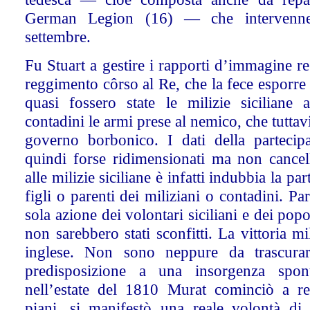
German Legion (16) — che intervenne
settembre.
Fu Stuart a gestire i rapporti d’immagine r
reggimento côrso al Re, che la fece esporre 
quasi fossero state le milizie siciliane 
contadini le armi prese al nemico, che tuttavi
governo borbonico. I dati della parteci
quindi forse ridimensionati ma non cancell
alle milizie siciliane è infatti indubbia la pa
figli o parenti dei miliziani o contadini. Pa
sola azione dei volontari siciliani e dei pop
non sarebbero stati sconfitti. La vittoria mi
inglese. Non sono neppure da trascurare
predisposizione a una insorgenza spon
nell’estate del 1810 Murat cominciò a re
piani, si manifestò una reale volontà di 